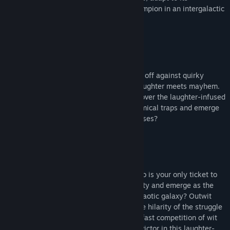
challenges, and become the ultimate champion in an intergalactic
showdown!
Survive traps and enemies
Navigate through hilarious traps and face off against quirky
enemies with unexpected antics where laughter meets mayhem.
Overcome eccentric challenges, and discover the laughter-infused
chaos that awaits. Can you outwit the comical traps and emerge
victorious in this cosmic carnival of surprises?
Be the last one standing
Being the last player standing in Galactico is your only ticket to
victory! Can you triumph amidst the hilarity and emerge as the
undisputed champion of this comically chaotic galaxy? Outwit
and outlast your opponents embracing the hilarity of the struggle
to emerge as the sole survivor in a crazy fast competition of wit
and endurance. Will you be the ultimate victor in this laughter-