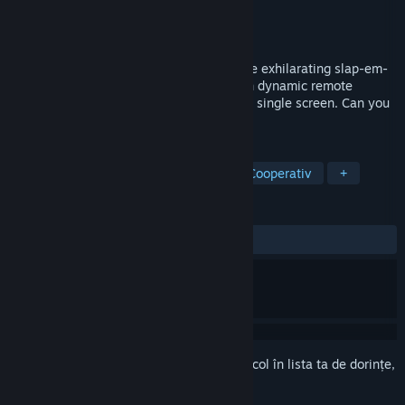
Dezvoltator
South North Games
Editor
TBD
Lansare
Dată de lansare neanunțată
Embark on epic battles in GALACTICO, the exhilarating slap-em-
up platformer! Throw down with friends in dynamic remote
clashes or enjoy uproarious mayhem on a single screen. Can you
be the sole winner in this cosmic arena?
ETICHETE
Vedere laterală
Battle Royale
Cooperativ
+
RECENZII
Nicio recenzie de utilizator
Conectează-te
pentru a adăuga acest articol în lista ta de dorințe,
a-l urmări sau a-l marca drept ignorat.