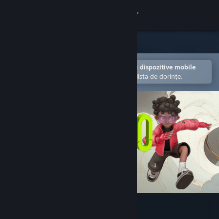
Conectează-te
Magazin
Comunitate
Deschide în aplicația Steam pentru dispozitive mobile
Facilitează adăugarea articolelor în lista de dorințe.
Despre
Asistență
Schimbă limba
Obține aplicația Steam pentru dispozitive mobile
Vezi site în versiunea pentru desktop
Galactico