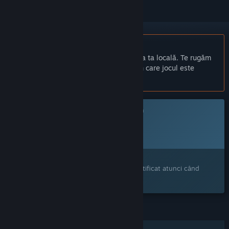
Nu este disponibil în limba: Română
Acest produs nu este disponibil în limba ta locală. Te rugăm
să consulți lista de mai jos cu limbile în care jocul este
disponibil înainte de achiziționare
Acest joc nu este încă disponibil pe Steam
Dată de lansare planificată:
Dată de lansare neanunțată
Ți-a stârnit interesul?
Adaugă-l în lista de dorințe pentru a fi notificat atunci când
devine disponibil.
CARACTERISTICI
PvP online