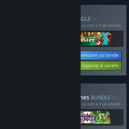
Acquista Bonte Avond
BUNDLE
(?)
Acquista questo bundle e risparmia il 10% su tutti e 3 gli articoli!
Informazioni sul bundle
Il tuo prezzo:
-10%
Aggiungi al carrello
$35.97
Acquista the offbrand games
BUNDLE
(?)
Acquista questo bundle e risparmia il 10% su tutti e 3 gli articoli!