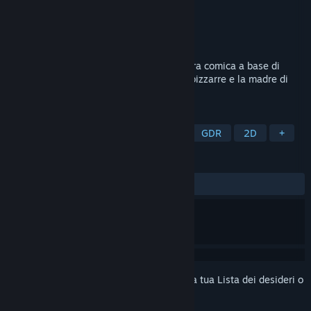
Sviluppatore
Bonte Avond
Editore
offbrand games
Rilasciato
16 mar 2026
Bonnie Bear Saves Frogtime è un'avventura comica a base di
rane, con battaglie strategiche, missioni bizzarre e la madre di
tutte le rane: la Motherfrogger.
ETICHETTE
Storie interattive
GDR strategici
GDR
2D
+
RECENSIONI
DI SEMPRE:
Molto positive
(99% di 137)
Accedi
per aggiungere questo articolo alla tua Lista dei desideri o
per ignorarlo.