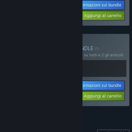
Informazioni sul bundle
$65.67
-10%
-21%
Aggiungi al carrello
$52.17
Acquista Island Family
BUNDLE
(?)
Acquista questo bundle e risparmia il 10% su tutti e 2 gli articoli!
Informazioni sul bundle
Il tuo prezzo:
-10%
Aggiungi al carrello
$33.28
Vedi tutti i 4 bundle.