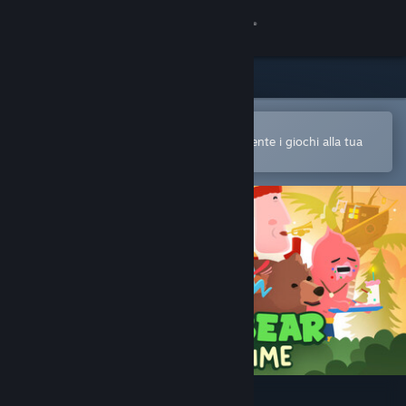
Accedi
Negozio
Comunità
Apri nell'app mobile di Steam
Per acquistare o aggiungere facilmente i giochi alla tua
Lista dei desideri
Informazioni
Assistenza
Cambia la lingua
Ottieni l'app mobile di Steam
Visualizza il sito web per desktop
Bonnie Bear Saves Frogtime