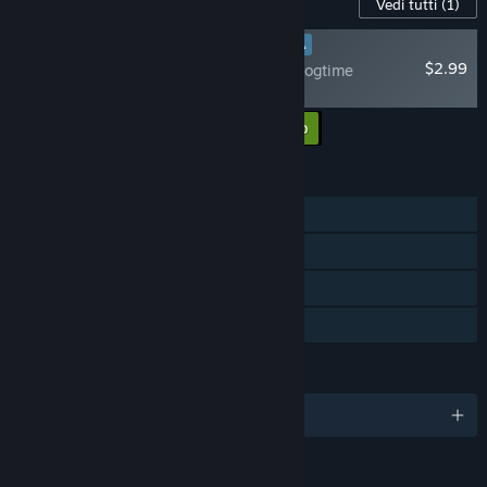
Contenuti per questo gioco
Vedi tutti
(1)
RECENSIONE POSITIVA
$2.99
Bonnie Bear Saves Frogtime
Soundtrack
Aggiungi tutti i DLC al carrello
$2.99
FUNZIONALITÀ
Giocatore singolo
Achievement di Steam
Steam Cloud
Condivisione familiare
LINGUE
6 lingue supportate