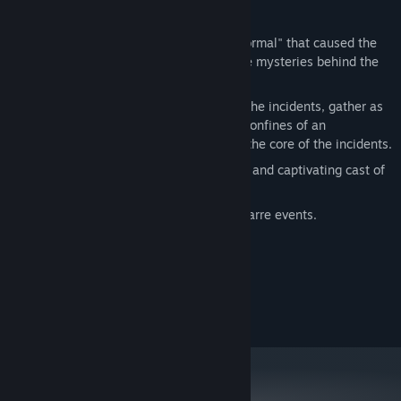
Annatomize the remains of the "paranormal" that caused the
incidents, extract hints, and unravel the mysteries behind the
events.
Leap back in time to one week before the incidents, gather as
much evidence as possible within the confines of an
unchangeable outcome and delve into the core of the incidents.
Engage in conversations with a diverse and captivating cast of
characters.
Confront a variety of horrifying and bizarre events.
Yêu cầu hệ thống
TỐI THIỂU:
windows
HĐH: