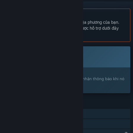
Không hỗ trợ ngôn ngữ Tiếng Việt
Sản phẩm này không hỗ trợ ngôn ngữ địa phương của bạn.
Vui lòng xem lại danh sách ngôn ngữ được hỗ trợ dưới đây
trước khi mua.
Trò chơi này chưa có trên Steam
Sắp ra mắt
Bạn quan tâm?
Hãy thêm trò chơi vào danh sách ước và nhận thông báo khi nó
ra mắt trên Steam.
TÍNH NĂNG
Chơi đơn
Chia sẻ gia đình