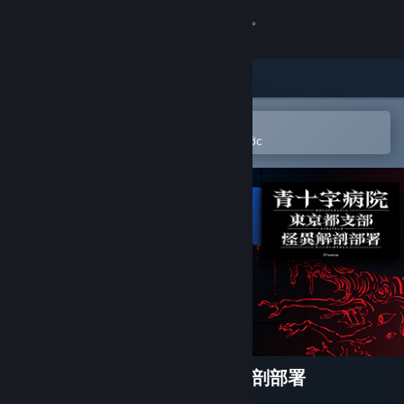
Đăng nhập
Cửa hàng
Cộng đồng
Mở bằng ứng dụng Steam di động
Để dễ dàng thêm vào danh sách ước
Thông tin
Hỗ trợ
Thay đổi ngôn ngữ
Cài ứng dụng Steam di động
Xem web cho desktop
青十字病院 東京都支部 怪異解剖部署