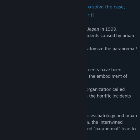
Ngày phát hành:
Sắp ra mắt
Anatomize the paranormal, find clues to solve the case,
uncover the truth and appease the spirit!
A Japanese horror novel adventure set in Japan in 1999.
Anxieties overflowing from a hell kiln, incidents caused by urban
legends, folklore and blood curses.
― Confront the mysterious events and anatomize the paranormal!
About Game
In Japan in 1999, a number of horrific incidents have been
occurring, caused by "eidolons" which are the embodiment of
urban legends.
The protagonist belongs to a mysterious organization called
"Aojuji Hospital" and becomes involved in the horrific incidents
caused by these mysterious beings.
Set against the backdrop of a Japan where eschatology and urban
legends have become societal phenomena, the intertwined
destinies of "folklore," "urban legends," and "paranormal" lead to
a climactic finale...