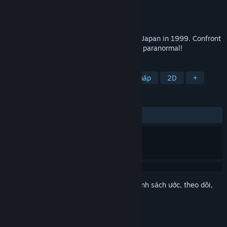
Nhà phát triển
Furoshiki Lab.
Nhà phát hành
HYPER REAL
Phát hành
Sắp ra mắt
A Japanese horror novel adventure set in Japan in 1999. Confront
the mysterious events and anatomize the paranormal!
THEO NHÃN
Phiêu lưu
Visual Novel
Trỏ & nhấp
2D
+
ĐÁNH GIÁ
Không có đánh giá người dùng
Đăng nhập
để thêm sản phẩm này vào danh sách ước, theo dõi,
hoặc đánh dấu nó thành "đã phớt lờ"