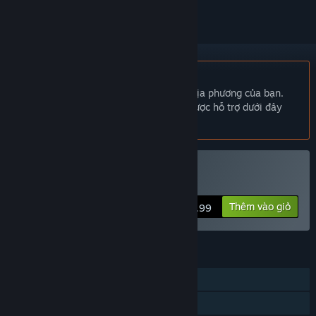
Không hỗ trợ ngôn ngữ Tiếng Việt
Sản phẩm này không hỗ trợ ngôn ngữ địa phương của bạn.
Vui lòng xem lại danh sách ngôn ngữ được hỗ trợ dưới đây
trước khi mua.
Mua SS.Archives
Thêm vào giỏ
$2.99
TÍNH NĂNG
Chơi đơn
Chia sẻ gia đình