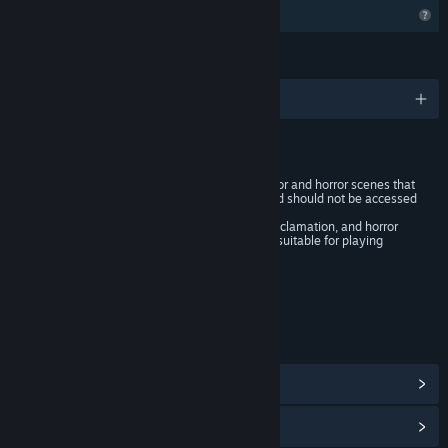
Tính năng hồ sơ bị giới hạn
NGÔN NGỮ
Hỗ trợ 5 ngôn ngữ
TỈ LỆ ĐÁNH GIÁ
This game contains content in horror and horror scenes that
may not be suitable for all ages and should not be accessed
during work hours.
Occasionally there will be blood, exclamation, and horror
scenes, and heart patients are not suitable for playing
Phân loại theo độ tuổi cho: ESRB
LIÊN KẾT & THÔNG TIN
Hiển thị trung tâm cộng đồng
Xem lịch sử cập nhật