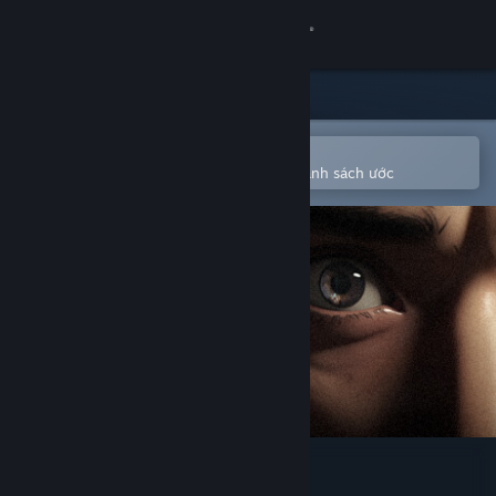
Đăng nhập
Cửa hàng
Cộng đồng
Mở bằng ứng dụng Steam di động
Để dễ dàng mua hoặc thêm vào danh sách ước
Thông tin
Hỗ trợ
Thay đổi ngôn ngữ
Cài ứng dụng Steam di động
Xem web cho desktop
SS.Archives