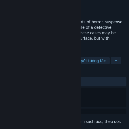
Nhà phát triển
Hazy mist Studio
Nhà phát hành
Hazy mist Studio
Phát hành
15 Thg06, 2023
This is a text adventure game with elements of horror, suspense,
and puzzle-solving. Players take on the role of a detective,
encountering various mysterious cases. These cases may be
bizarre, eerie, or seemingly calm on the surface, but with
turbulent undercurrents beneath.
THEO NHÃN
Phiêu lưu
Visual Novel
Tiểu thuyết tương tác
+
ĐÁNH GIÁ
TRƯỚC NAY:
8 đánh giá người dùng
()
Đăng nhập
để thêm sản phẩm này vào danh sách ước, theo dõi,
hoặc đánh dấu nó thành "đã phớt lờ"