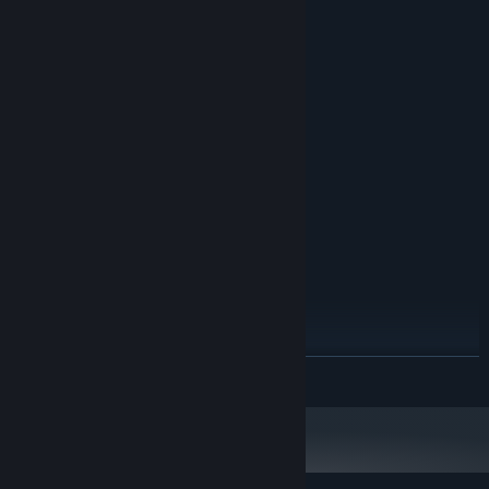
Yêu cầu hệ thống
TỐI THIỂU:
Windows 7/ Windows 10
HĐH *:
i3
BỘ XỬ LÝ:
8 GB RAM
BỘ NHỚ:
Phiên bản 9.0
DIRECTX:
2 GB chỗ trống khả dụng
LƯU TRỮ:
KHUYẾN NGHỊ:
Windows 7/ Windows 10
HĐH *:
i5
BỘ XỬ LÝ:
16 GB RAM
BỘ NHỚ:
GTX 1060
ĐỒ HỌA:
Phiên bản 11
DIRECTX:
2 GB chỗ trống khả dụng
LƯU TRỮ:
ĐỌC THÊM
Bắt đầu từ 01/01/2024, phần mềm Steam chỉ hỗ trợ từ Windows 10 trở lên.
*