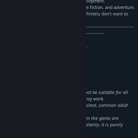
which will affect the subsequent plot development.
The game combines curiosity, fear, science fiction, and adventure.
If you are curious about the world, you definitely don't want to
miss it.
-----------------------------------------------------------------------
-------------------------------------------------------
Studio Name: Misty Studio.
Feel free to leave comments or contact us.
qq group：773857456
Contact information: 6316280@qq.com
Mô tả nội dung mang yếu tố trưởng thành
Nội dung theo lời tả của nhà phát triển:
The content included in this game may not be suitable for all
age groups or may not be accessible during work.
Frequent occurrence of violence or bloodshed, common adult
content.
All the content, viewpoints, and content in the game are
necessary for the plot. If there is any similarity, it is purely
coincidental.