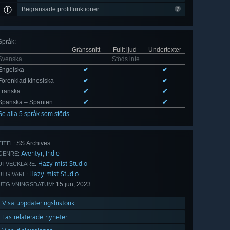
Begränsade profilfunktioner
Språk
:
Gränssnitt
Fullt ljud
Undertexter
Svenska
Stöds inte
Engelska
✔
✔
Förenklad kinesiska
✔
✔
Franska
✔
✔
Spanska – Spanien
✔
✔
Se alla 5 språk som stöds
SS.Archives
TITEL:
Äventyr
Indie
,
GENRE:
Hazy mist Studio
UTVECKLARE:
Hazy mist Studio
UTGIVARE:
15 jun, 2023
UTGIVNINGSDATUM:
Visa uppdateringshistorik
Läs relaterade nyheter