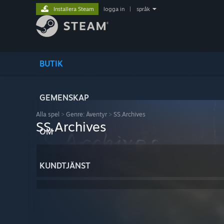
Installera Steam
logga in
|
språk
BUTIK
GEMENSKAP
Alla spel
>
Genre: Äventyr
>
SS.Archives
SS.Archives
OM
KUNDTJÄNST