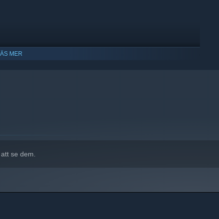
LÄS MER
att ha stöd för Windows 10 och senare versioner.
 att se dem.