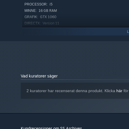
i5
PROCESSOR:
16 GB RAM
MINNE:
GTX 1060
GRAFIK:
Version 11
DIRECTX:
2 GB ledigt utrymme
LAGRING:
Från och med den 1 januari 2024 kommer Steam-klienten endast 
*
Vad kuratorer säger
2 kuratorer har recenserat denna produkt. Klicka
här
för
Kundrecensioner om SS.Archives