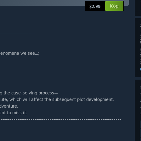
Köp
$2.99
henomena we see...;
ing the case-solving process—
oute, which will affect the subsequent plot development.
dventure.
nt to miss it.
-----------------------------------------------------------------