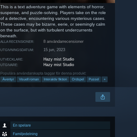
This is a text adventure game with elements of horror,
suspense, and puzzle-solving. Players take on the role
of a detective, encountering various mysterious cases.
These cases may be bizarre, eerie, or seemingly calm
on the surface, but with turbulent undercurrents
beneath.
8 användarrecensioner
ALLA RECENSIONER:
15 jun, 2023
UTGIVNINGSDATUM:
Hazy mist Studio
UTVECKLARE:
Hazy mist Studio
UTGIVARE:
Populära användarskapta taggar för denna produkt:
Äventyr
Visuell roman
Interaktiv fiktion
Ordspel
Pussel
+
En spelare
Familjedelning