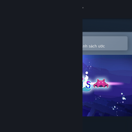
Đăng nhập
Cửa hàng
Cộng đồng
Mở bằng ứng dụng Steam di động
Để dễ dàng mua hoặc thêm vào danh sách ước
Thông tin
Hỗ trợ
Thay đổi ngôn ngữ
Cài ứng dụng Steam di động
Xem web cho desktop
Adorabilis