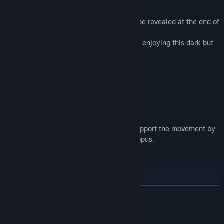
Unknown area beyond the deep sea...
The identity of the mysterious ghost will be revealed at the end of
the story...
Let's get back home with Adorabilis while enjoying this dark but
charming pixel world.
◆Game operation
◇Basic operation―Mouse operation
Mouse ghost move
left click water flow control：You can support the movement by
causing a water flow from behind the octopus.
ĐỌC THÊM
Yêu cầu hệ thống