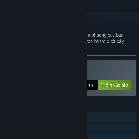
Không hỗ trợ ngôn ngữ Tiếng Việt
Sản phẩm này không hỗ trợ ngôn ngữ địa phương của bạn.
Vui lòng xem lại danh sách ngôn ngữ được hỗ trợ dưới đây
trước khi mua.
Mua Adorabilis
Thêm vào giỏ
$2.99
TÍNH NĂNG
Chơi đơn
Steam Cloud
Chia sẻ gia đình