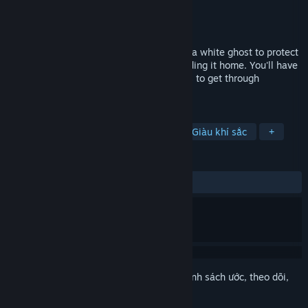
Nhà phát triển
Kuartik
Nhà phát hành
indiegamesjapan
Phát hành
29 Thg06, 2023
"Adorabilis" is a game where you control a white ghost to protect
adorabilis from various threats while sending it home. You'll have
to dodge enemies and trap, or using skills to get through
difficulties on the way to home.
THEO NHÃN
Phiêu lưu
Đồ họa pixel
2D
Giàu khí sắc
+
ĐÁNH GIÁ
TRƯỚC NAY:
2 đánh giá người dùng
()
Đăng nhập
để thêm sản phẩm này vào danh sách ước, theo dõi,
hoặc đánh dấu nó thành "đã phớt lờ"