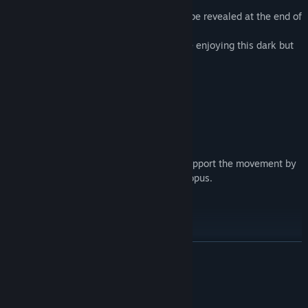
Unknown area beyond the deep sea...
The identity of the mysterious ghost will be revealed at the end of
the story...
Let's get back home with Adorabilis while enjoying this dark but
charming pixel world.
◆Game operation
◇Basic operation―Mouse operation
Mouse ghost move
left click water flow control：You can support the movement by
causing a water flow from behind the octopus.
LEER MÁS
Requisitos del sistema