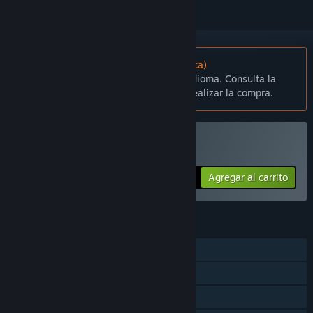
No disponible en Español (Latinoamérica)
Este artículo no está disponible en tu idioma. Consulta la
lista de idiomas disponibles antes de realizar la compra.
Comprar Adorabilis
Agregar al carrito
$2.99
CARACTERÍSTICAS
Un jugador
Steam Cloud
Préstamo familiar