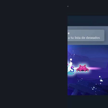
Iniciar sesión
Tienda
Comunidad
Abrir en la aplicación Steam Mobile
Para comprar o agregar fácilmente a tu lista de deseados
Acerca de
Soporte
Cambiar idioma
Obtener la aplicación de Steam Mobile
Ver versión clásica
Adorabilis