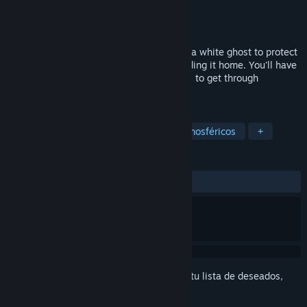
Desarrollador
Kuartik
Editor
indiegamesjapan
Lanzado el
29 JUN 2023
"Adorabilis" is a game where you control a white ghost to protect
adorabilis from various threats while sending it home. You'll have
to dodge enemies and trap, or using skills to get through
difficulties on the way to home.
ETIQUETAS
Aventura
Pixelados
2D
Atmosféricos
+
RESEÑAS
SIEMPRE:
2 reseñas de usuarios
()
Inicia sesión
para agregar este artículo a tu lista de deseados,
seguirlo o marcarlo como ignorado.