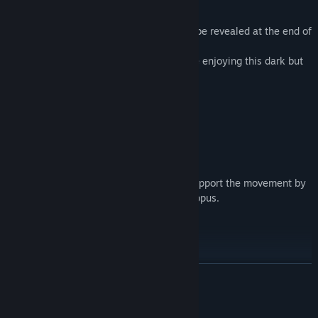
Unknown area beyond the deep sea...
The identity of the mysterious ghost will be revealed at the end of
the story...
Let's get back home with Adorabilis while enjoying this dark but
charming pixel world.
◆Game operation
◇Basic operation―Mouse operation
Mouse ghost move
left click water flow control：You can support the movement by
causing a water flow from behind the octopus.
TOVÁBB
Rendszerkövetelmények