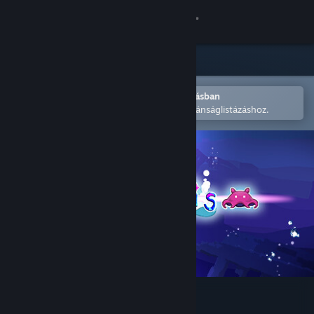
Bejelentkezés
Áruház
Közösség
Megnyitás a Steam mobilalkalmazásban
A könnyű megvásárláshoz vagy kívánságlistázáshoz.
Névjegy
Támogatás
Nyelvváltás
A Steam mobilalkalmazás beszerzése
Asztali weboldalra váltás
Adorabilis