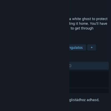
Fejlesztő
Kuartik
Kiadó
indiegamesjapan
Megjelent
2023. jún. 29.
"Adorabilis" is a game where you control a white ghost to protect
adorabilis from various threats while sending it home. You'll have
to dodge enemies and trap, or using skills to get through
difficulties on the way to home.
CÍMKÉK
Kaland
Pixelgrafika
2D
Hangulatos
+
ÉRTÉKELÉSEK
MINDEN IDŐK:
2 felhasználói értékelés
()
Jelentkezz be
, hogy ezt a tételt a kívánságlistádhoz adhasd,
követhesd vagy mellőzöttnek jelölhesd.