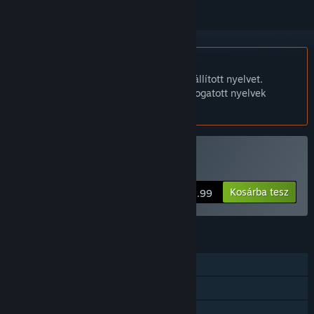
A Magyar nyelv nem támogatott.
Ez a termék nem támogatja a nálad beállított nyelvet.
Kérjük, vásárlás előtt tekintsd át a támogatott nyelvek
listáját.
Adorabilis vásárlása
Kosárba tesz
$2.99
JELLEMZŐK
Egyjátékos
Steam Felhő
Családi Megosztás