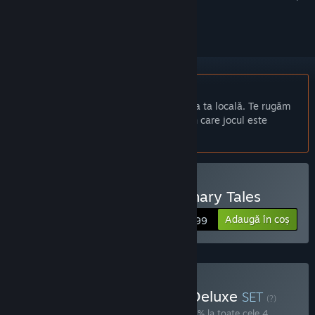
a-l urmări sau a-l marca drept ignorat.
Nu este disponibil în limba: Română
Acest produs nu este disponibil în limba ta locală. Te rugăm
să consulți lista de mai jos cu limbile în care jocul este
disponibil înainte de achiziționare
Doar RV
Cumpără Crimen - Mercenary Tales
Adaugă în coș
$14.99
Cumpără Carbon Bundle Deluxe
SET
(?)
Cumpără acest set pentru a economisi 30% la toate cele 4