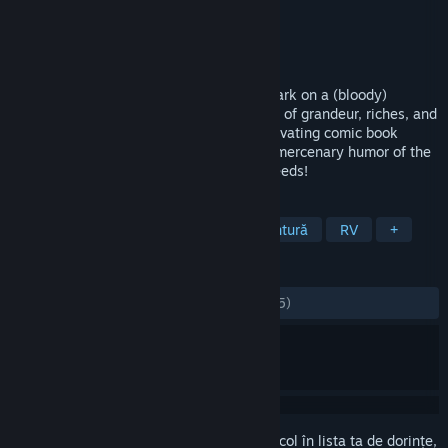
Dezvoltator
Carbon Studio
Editor
Carbon Studio
Lansare
14 sept. 2023
Raise yer glasses high, me hearties! Embark on a (bloody)
journey through eight swashbucklin' tales of grandeur, riches, and
legendary feats! Experience visually captivating comic book
graphics, while being entertained by the mercenary humor of the
tavern’s patrons and their over-the-top deeds!
ETICHETE
Acțiune
Aventură
Acțiune-aventură
RV
+
RECENZII
DINTOTDEAUNA:
Echilibrate
(68% din 25)
Conectează-te
pentru a adăuga acest articol în lista ta de dorințe,