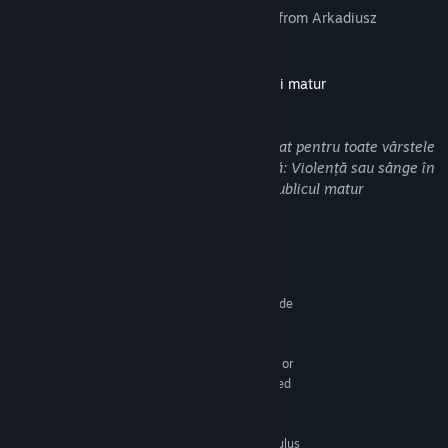
• Awesome Slav folk musical background from Arkadiusz
Reikowski
Descrierea conținutului destinat publicului matur
Dezvoltatorii descriu conținutul astfel:
Acest joc poate include conținut neadecvat pentru toate vârstele
sau pentru vizualizarea la locul de muncă: Violență sau sânge în
mod frecvent, Conținut general pentru publicul matur
Cerințe de sistem
MINIM:
Necesită un procesor și sistem de operare pe 64 de
biți
Windows 10 or 11
SO:
Intel i7-4790 / AMD Ryzen 5 1600 or
PROCESOR:
greater (only Oculus Rift, for Vive see Recomended
spec)
8 GB RAM
MEMORIE:
NVIDIA GTX 1060 or greater (only Oculus
GRAFICĂ: