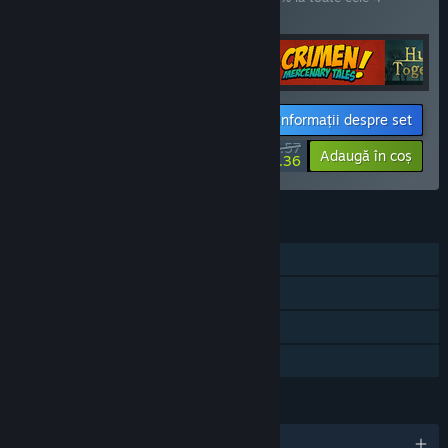
articole!
Informații despre set
$47.57
-30%
-24%
Adaugă în coș
$36.36
CARACTERISTICI
Un jucător
Realizări Steam
Doar RV
Partajare cu familia
LIMBI
Limbi disponibile: 9