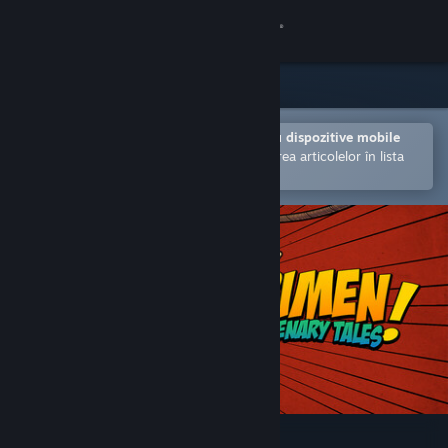
Conectează-te
Magazin
Comunitate
Deschide în aplicația Steam pentru dispozitive mobile
Facilitează achiziționarea și adăugarea articolelor în lista
de dorințe.
Despre
Asistență
Schimbă limba
Obține aplicația Steam pentru dispozitive mobile
Vezi site în versiunea pentru desktop
Crimen - Mercenary Tales