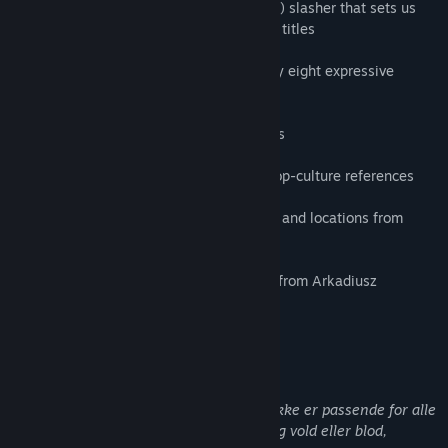
• Loosen up! An arcade (and quite bloody!) slasher that sets us
apart from your typical physics-based VR titles
• Eight incredible funny adventures told by eight expressive
characters
• Appealing and colorful comic-like visuals
• Great deal of humor, easter eggs, and pop-culture references
• Numerous historically relevant weapons and locations from
17th-century Europe
• Awesome Slav folk musical background from Arkadiusz
Reikowski
Beskrivelse av voksent innhold
Utviklerne beskriver innholdet slik:
Dette spillet har muligens innhold som ikke er passende for alle
aldre eller å se på arbeidsplassen: Hyppig vold eller blod,