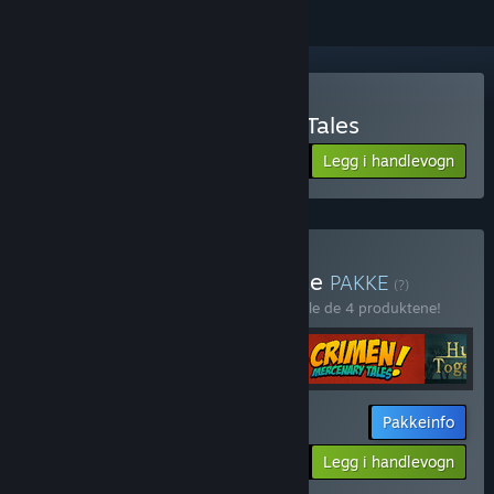
Kun VR
Kjøp Crimen - Mercenary Tales
Legg i handlevogn
$14.99
Kjøp Carbon Bundle Deluxe
PAKKE
(?)
Kjøp denne pakken for å spare 30 % på alle de 4 produktene!
Pakkeinfo
$47.57
-30%
-24%
Legg i handlevogn
$36.36