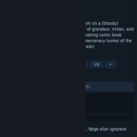
Utvikler
Carbon Studio
Utgiver
Carbon Studio
Utgitt
14. sep. 2023
Raise yer glasses high, me hearties! Embark on a (bloody)
journey through eight swashbucklin' tales of grandeur, riches, and
legendary feats! Experience visually captivating comic book
graphics, while being entertained by the mercenary humor of the
tavern’s patrons and their over-the-top deeds!
MERKELAPPER
Action
Eventyr
Action-eventyr
VR
+
ANMELDELSER
GJENNOM TIDENE:
Blandede
(68 % av 25)
Logg inn
for å legge til på ønskelisten, følge eller ignorere