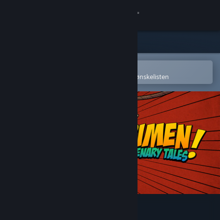
Logg inn
Butikk
Samfunn
Åpne i Steams mobilapp
for å enkelt kjøpe eller legge til på ønskelisten
Om
Kundestøtte
Bytt språk
Skaff deg Steam-appen på mobil
Vis skrivebordsversjon
Crimen - Mercenary Tales