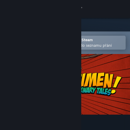
Přihlásit se
Obchod
Komunita
Otevřete v mobilní aplikaci služby Steam
Pro snazší zakoupení nebo přidání do seznamu přání
Informace
Podpora
Změnit jazyk
Mobilní aplikace služby Steam
Desktopová verze stránky
Crimen - Mercenary Tales