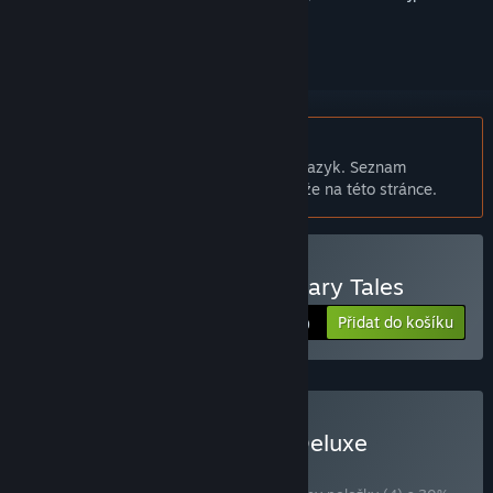
přihlásit
.
Čeština není podporována
Tento produkt nepodporuje Váš místní jazyk. Seznam
podporovaných jazyků je k dispozici níže na této stránce.
Pouze VR
Zakoupit Crimen - Mercenary Tales
Přidat do košíku
$14.99
Zakoupit Carbon Bundle Deluxe
BALÍČEK
(?)