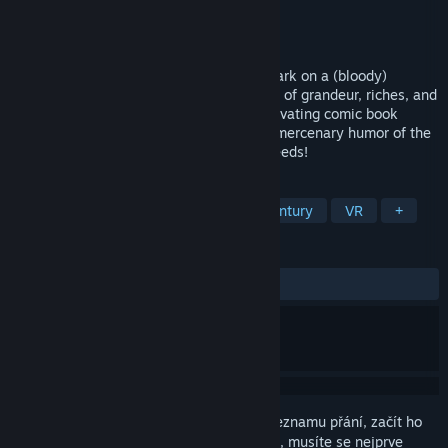
Vývojář
Carbon Studio
Vydavatel
Carbon Studio
Vydání
14. zář. 2023
Raise yer glasses high, me hearties! Embark on a (bloody)
journey through eight swashbucklin' tales of grandeur, riches, and
legendary feats! Experience visually captivating comic book
graphics, while being entertained by the mercenary humor of the
tavern’s patrons and their over-the-top deeds!
ZNAČKY
Akční
Dobrodružné
Akční adventury
VR
+
RECENZE
VŠECHNY:
Smíšené
(68 % z 25)
Abyste si mohli tento produkt přidat do seznamu přání, začít ho
sledovat nebo ho zařadit mezi ignorované, musíte se nejprve