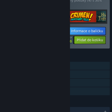
Zakoupením tohoto balíčku získáte všechny položky (4) s 30%
slevou!
Informace o balíčku
$47.57
-30%
-24%
Přidat do košíku
$36.36
FUNKCE
Režim pro jednoho hráče
Achievementy
Pouze VR
Sdílení v rodině
JAZYKY
Podporované jazyky: 9