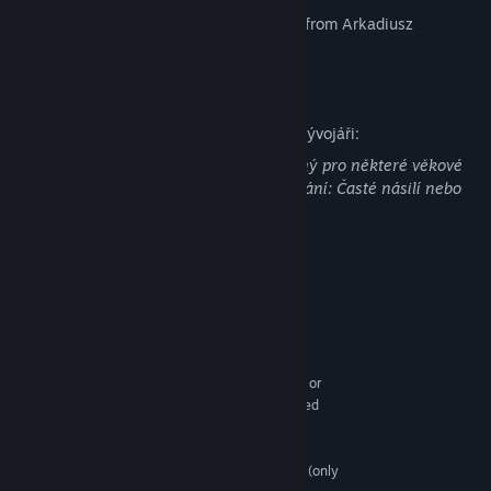
• Awesome Slav folk musical background from Arkadiusz
Reikowski
Popis obsahu pro dospělé
Jak obsah tohoto produktu popisují jeho vývojáři:
Tato hra může zahrnovat obsah nevhodný pro některé věkové
kategorie nebo pro prohlížení v zaměstnání: Časté násilí nebo
krev, Obecný obsah pro dospělé
Systémové požadavky
MINIMÁLNÍ:
Vyžaduje 64bitový procesor a operační systém
Windows 10 or 11
OS:
Intel i7-4790 / AMD Ryzen 5 1600 or
PROCESOR:
greater (only Oculus Rift, for Vive see Recomended
spec)
8 GB RAM
PAMĚŤ:
NVIDIA GTX 1060 or greater (only
GRAFICKÁ KARTA: