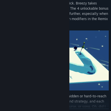
UFOs with the ease of tilting an analog stick. Breezy takes
advantage of this in its 180 unique holes. The 4 unlockable bonus
characters change up the gameplay even further, especially when
you combine them with the wacky random modifiers in the Remix
Rush side mode.
Breezy holds a wealth of Golden Tees in hidden or hard-to-reach
places. They're a test of skill, creativity, and strategy, and each
one rewards you with a new character, course, or song. Oh, did I