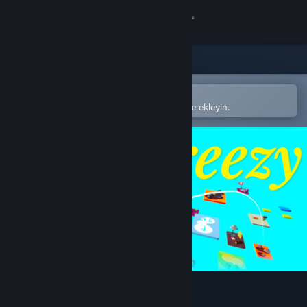
Giriş yap
Mağaza
Topluluk
Steam mobil uygulamasında aç
Kolayca satın alın veya istek listenize ekleyin.
Hakkında
Destek
Dili değiştir
Steam mobil uygulamasını yükle
Masaüstü internet sitesini görüntüle
Breezy