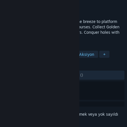
Geliştirici
Mondobe
Yayıncı
Mondobe
Yayınlandı:
30 Haz 2023
Golf, but you play as the wind. Harness the breeze to platform
through a variety of colorful and wacky courses. Collect Golden
Tees to unlock new courses and characters. Conquer holes with
random modifiers in Remix Rush.
ETIKETLER
3D Platform
Platform
Golf
Aksiyon
+
İNCELEMELER
TÜM ZAMANLAR:
2 kullanıcı incelemesi
()
Bu öğeyi istek listenize eklemek, takip etmek veya yok sayıldı
olarak işaretlemek için
giriş yapın