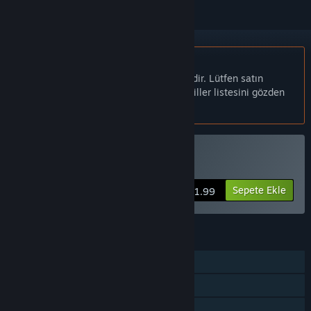
Türkçe desteklenmemektedir
Bu ürün sizin dilinizi desteklememektedir. Lütfen satın
almadan önce aşağıdaki desteklenen diller listesini gözden
geçirin.
Breezy Satın Alın
Sepete Ekle
$1.99
ÖZELLIKLER
Tek Oyunculu
Steam Başarımları
Steam Cloud