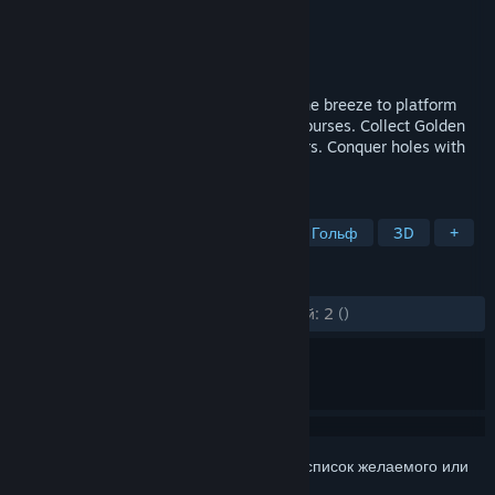
Разработчик
Mondobe
Издатель
Mondobe
Дата выпуска
30 июн. 2023 г.
Golf, but you play as the wind. Harness the breeze to platform
through a variety of colorful and wacky courses. Collect Golden
Tees to unlock new courses and characters. Conquer holes with
random modifiers in Remix Rush.
ПО МЕТКАМ
3D-платформер
Платформер
Гольф
3D
+
ОБЗОРЫ
ЗА ВСЁ ВРЕМЯ:
Обзоров пользователей: 2
()
Войдите
, чтобы добавить этот продукт в список желаемого или
скрыть его