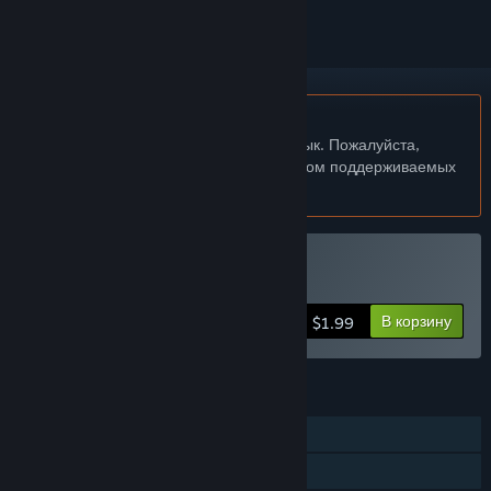
Не поддерживается русский язык
Этот продукт не поддерживает ваш язык. Пожалуйста,
перед покупкой ознакомьтесь со списком поддерживаемых
языков.
Купить Breezy
В корзину
$1.99
ФУНКЦИИ
Для одного игрока
Достижения Steam