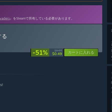
nvaders
』をSteamで所有している必要があります。
入する
-51%
$0.99
カートに入れる
$0.49
s!