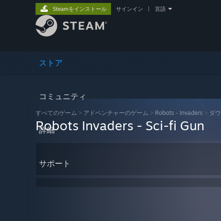
Steamをインストール
サインイン
|
言語
ストア
コミュニティ
すべてのゲーム
>
アドベンチャーのゲーム
>
Robots - Invaders
>
ダウ
Robots Invaders - Sci-fi Gun
詳細
サポート