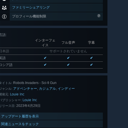
ファミリーシェアリング
プロフィール機能制限
言語
:
インターフェ
フル音声
字幕
イス
日本語
サポートされていません
英語
✔
✔
✔
ロシア語
✔
✔
✔
Robots Invaders - Sci-fi Gun
タイトル:
アドベンチャー
カジュアル
インディー
,
,
ジャンル:
Louie Inc
開発元:
Louie Inc
パブリッシャー:
2023年4月29日
リリース日:
アップデート履歴を表示
関連ニュースをチェック