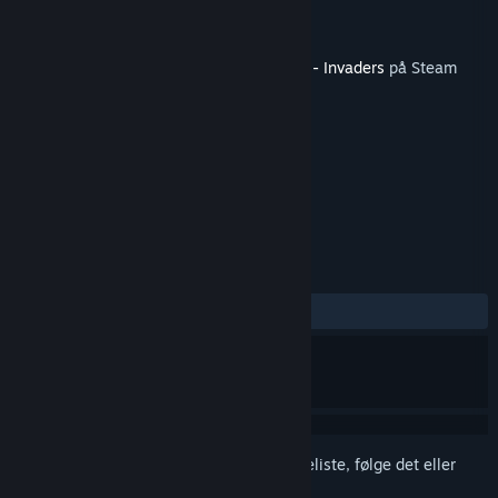
Udvikler
Louie Inc
Udgiver
Louie Inc
Udgivet
29. apr. 2023
Dette indhold kræver grundspillet
Robots - Invaders
på Steam
for at kunne spilles.
TAGS
Eventyr
Indie
Casual
+
ANMELDELSER
Ingen
Log på
for at føje dette emne til din ønskeliste, følge det eller
markere det som ignoreret