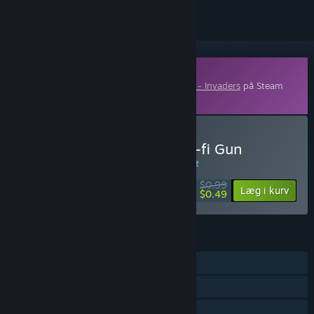
Indhold, der kan downloades
Dette indhold kræver grundspillet
Robots - Invaders
på Steam
for at kunne spilles.
Køb Robots Invaders - Sci-fi Gun
SÆRTILBUD! Tilbuddet slutter d. 8. august
$0.99
-51%
Læg i kurv
$0.49
FUNKTIONER
Singleplayer
Indhold, der kan downloades
Familiedeling