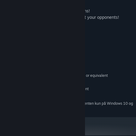
Om dette indhold
Meet the first expansion with new weapons!
Grab a new cannon and fight back against your opponents!
The following items will be added:
- Sci-Fi Gun
Systemkrav
MINIMUM:
Windows 7/8/10
STYRESYSTEM *:
Intel Core 2 Duo E6320 (2*1866) or equivalent
PROCESSOR:
1 GB RAM
HUKOMMELSE:
GeForce 7600 GS (512 MB) or equivalent
GRAFIK:
1 GB tilgængelig plads
DISKPLADS:
Fra den 1. januar 2024 understøttes Steam-klienten kun på Windows 10 og
*
senere udgaver.