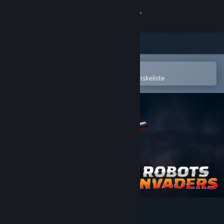
Log på
Butik
Fællesskab
Åbn i Steam-mobilappen
for nemt at købe og tilføje til din ønskeliste
Om
Support
Skift sprog
Hent Steam-mobilappen
Vis desktop-webside
Robots Invaders - Sci-fi Gun