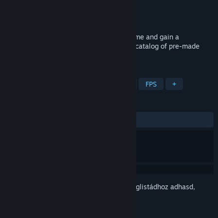
Fejlesztő
DBS Dev
Kiadó
DBS Dev
Megjelent
2023. szept. 6.
Use a custom crosshair overlay in any game and gain a
competitive advantage. Pick from a huge catalog of pre-made
crosshairs or create your own.
CÍMKÉK
Eszközök
Tervezés és illusztrálás
FPS
+
ÉRTÉKELÉSEK
MINDEN IDŐK:
Pozitív
(81% / 16)
Jelentkezz be
, hogy ezt a tételt a kívánságlistádhoz adhasd,
követhesd vagy mellőzöttnek jelölhesd.