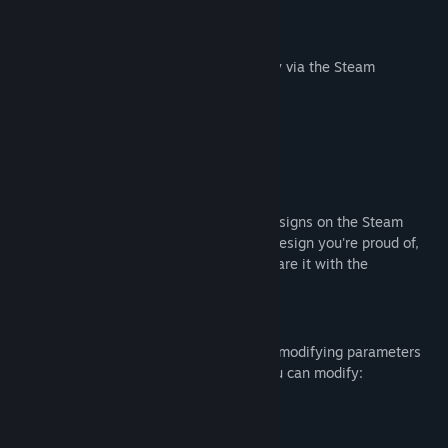
Keybinds to enable/disable
Position anywhere on the screen
Share your designs with the community via the Steam
workshop
Pixel editor
Workshop Integration
You can browser other users' crosshair designs on the Steam
workshop. If you have made a crosshair design you're proud of,
you can upload it to the workshop and share it with the
community.
Customization
You can also create your own designs by modifying parameters
on a preset crosshair design. For each you can modify:
Color
Shape