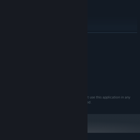
Thickness
Center dot
Location
Size
TOVÁBB
Rendszerkövetelmények
MINIMUM:
Windows 10
OP. RENDSZER:
AJÁNLOTT:
Windows 10
OP. RENDSZER:
You agree to use this product at your own risk. Do not use this application in any
games where using a third-party crosshair is prohibited.