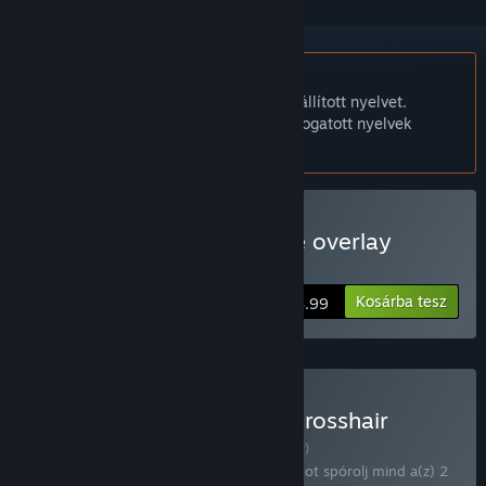
A Magyar nyelv nem támogatott.
Ez a termék nem támogatja a nálad beállított nyelvet.
Kérjük, vásárlás előtt tekintsd át a támogatott nyelvek
listáját.
Crosshair Magic - in game overlay
vásárlása
Kosárba tesz
$4.99
Bot Studio for Discord + Crosshair
Magic vásárlása
CSOMAG
(?)
Vásárold meg ezt a csomagot, hogy 10%-ot spórolj mind a(z) 2