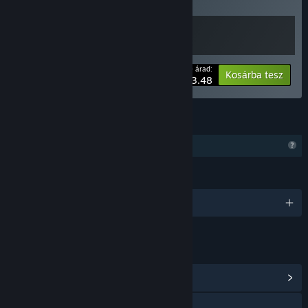
tétel árából!
A te árad:
-10%
Csomaginfó
Kosárba tesz
$13.48
JELLEMZŐK
Korlátozott profilfunkciók
NYELVEK
1 támogatott nyelv
HIVATKOZÁSOK ÉS INFÓ
Közösségközpont megnézése
Weboldal meglátogatása