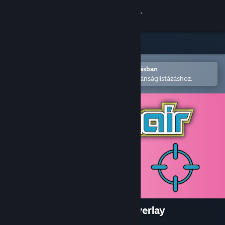
Bejelentkezés
Áruház
Közösség
Megnyitás a Steam mobilalkalmazásban
A könnyű megvásárláshoz vagy kívánságlistázáshoz.
Névjegy
Támogatás
Nyelvváltás
A Steam mobilalkalmazás beszerzése
Asztali weboldalra váltás
Crosshair Magic - in game overlay