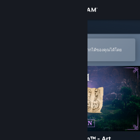
เข้าสู่ระบบ
ร้านค้า
ชุมชน
เปิดในแอป Steam แบบพกพา
หากต้องการสั่งซื้อหรือเพิ่มลงในสิ่งที่อยากได้ของคุณได้โดย
สะดวก
เกี่ยวกับ
ฝ่ายสนับสนุน
เปลี่ยนภาษา
รับแอป Steam แบบพกพา
ชมเว็บไซต์สำหรับเดสก์ท็อป
The Lord of the Rings: Gollum™ - Art