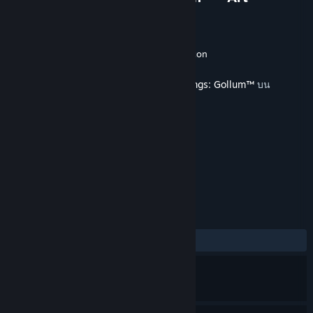
Exhibition
Daedalic Entertainment
ผู้พัฒนา
Daedalic Entertainment
,
Nacon
ผู้จัดจำหน่าย
วางจำหน่ายแล้ว
25 พ.ค. 2023
เนื้อหานี้ต้องการเกมหลัก
The Lord of the Rings: Gollum™
บน
Steam ในการเล่น
แท็ก
แอ็คชัน
ผจญภัย
+
บทวิจารณ์
ตลอดกาล:
3 บทวิจารณ์จากผู้ใช้
()