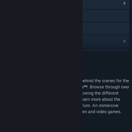
ดูศูนย์กลางชุมชน
การเยี่ยมชมเว็บไซต์
X
ดูประวัติการอัปเดต
อ่านข่าวที่เกี่ยวข้อง
อ่านเพิ่มเติม
ค้นหากลุ่มชุมชน
เกี่ยวกับเนื้อหานี้
Use the
Art Exhibition
application to go behind the scenes for the
ชื่อ:
The Lord of the Rings: Gollum™ - Art Exhibition
creation of
The Lord of the Rings: Gollum™
. Browse through over
แนว:
แอ็คชัน
,
ผจญภัย
100 original sketches and illustrations showing the different
วันวางจำหน่าย:
25 พ.ค. 2023
steps in the game creation process, and learn more about the
characters, environments and story of Gollum. An immersive
experience that is a must for fans of Tolkien and video games.
ความต้องการระบบ