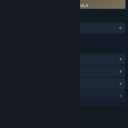
Bir 3. parti EULA sözleşmesini gerektirir
HeXen: Deathkings of the Dark Citadel EULA
DILLER
1 dil destekleniyor
BAĞLANTILAR VE BILGILER
Topluluk Merkezi
Güncelleme geçmişini görüntüle
İlgili haberleri oku
Tartışmaları görüntüle
Topluluk gruplarını bul
DEVAMINI OKU
Başlık:
Hexen: Deathkings of the Dark Citadel
Bu Oyun Hakkında