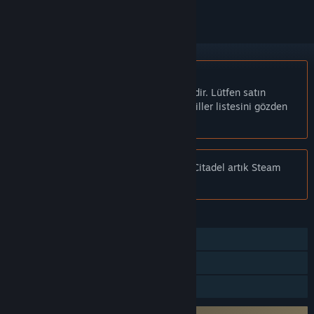
Türkçe desteklenmemektedir
Bu ürün sizin dilinizi desteklememektedir. Lütfen satın
almadan önce aşağıdaki desteklenen diller listesini gözden
geçirin.
Bildiri:
Hexen: Deathkings of the Dark Citadel artık Steam
mağazasında mevcut değil.
ÖZELLIKLER
Tek Oyunculu
Steam Cloud
Aile Paylaşımı