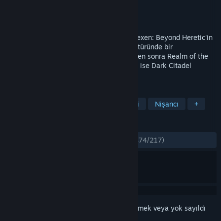
Geliştirici
Raven Software
Yayıncı
id Software
Yayınlandı:
1 Oca 1996
Hexen: Deathkings of the Dark Citadel, Hexen: Beyond Heretic'in
karanlık fantastik ve birinci şahıs nişancı türünde bir
genişletmesidir. Chaos Sphere'ı keşfettikten sonra Realm of the
Dead'e gönderildin. Tek eve dönüş yolunu ise Dark Citadel
engelliyor.
ETIKETLER
Aksiyon
FPS
Klasik
Fantezi
Nişancı
+
İNCELEMELER
TÜM ZAMANLAR:
Çoğunlukla Olumlu
(%74/217)
Bu öğeyi istek listenize eklemek, takip etmek veya yok sayıldı
olarak işaretlemek için
giriş yapın