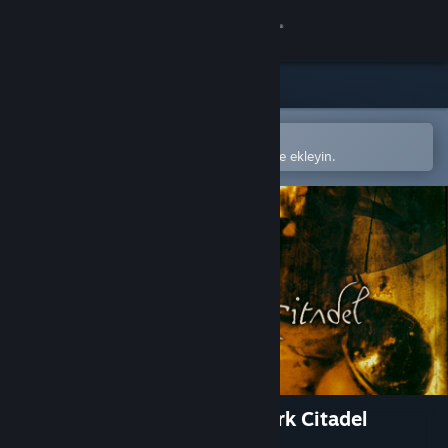
Giriş yap
Mağaza
Topluluk
Steam mobil uygulamasında aç
Kolayca satın alın veya istek listenize ekleyin.
Hakkında
Destek
Dili değiştir
Steam mobil uygulamasını yükle
Masaüstü internet sitesini görüntüle
Hexen: Deathkings of the Dark Citadel