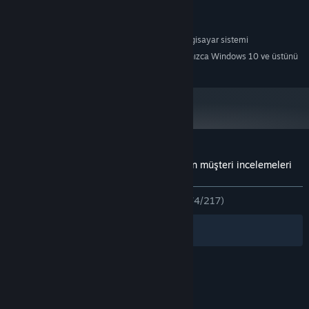
Sistem Gereksinimleri
%100 Windows XP/Vista uyumlu bilgisayar sistemi
EN DÜŞÜK:
Steam istemcisi, 1 Ocak 2024'ten itibaren yalnızca Windows 10 ve üstünü
*
destekleyecektir.
Hexen: Deathkings of the Dark Citadel için müşteri incelemeleri
Kullanıcı incelemeleri hakkında
Tercihleriniz
TÜM ZAMANLAR:
Çoğunlukla Olumlu
(%74/217)
Filtreler
Dilleriniz
© Valve Corporation. Tüm hakları saklıdır. Tüm ticari
markalar, ABD ve diğer ülkelerde ilgili sahiplerinin