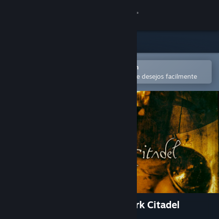
Iniciar sessão
Loja
Comunidade
Abra no aplicativo móvel do Steam
para comprar ou adicionar à lista de desejos facilmente
Sobre
Suporte
Alterar idioma
Baixe o aplicativo móvel do Steam
Ver versão para computadores
Hexen: Deathkings of the Dark Citadel