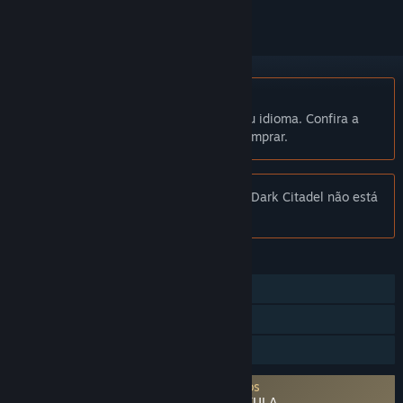
Indisponível em Português (Brasil)
Este produto não está disponível no seu idioma. Confira a
lista de idiomas oferecidos antes de comprar.
Observação:
Hexen: Deathkings of the Dark Citadel não está
mais disponível na Loja Steam.
RECURSOS
Um jogador
Nuvem Steam
Compartilhamento em família
Requer aceitação de contrato de terceiros
HeXen: Deathkings of the Dark Citadel EULA