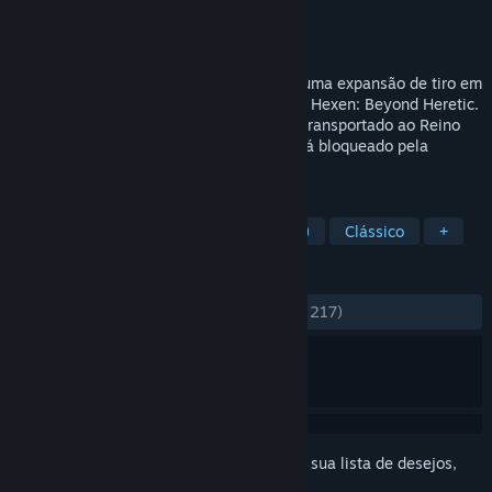
Desenvolvedor
Raven Software
Distribuidora
id Software
Lançado:
1/jan./1996
Hexen: Deathkings of the Dark Citadel é uma expansão de tiro em
primeira pessoa de fantasia sombria para Hexen: Beyond Heretic.
Após encontrar a Esfera do Caos, você é transportado ao Reino
dos Mortos. O único caminho de volta está bloqueado pela
Cidadela Sombria.
MARCADORES
Ação
Tiro em Primeira Pessoa (FPS)
Clássico
+
ANÁLISES
DESDE O INÍCIO:
Bem positivas
(74% de 217)
Inicie a sessão
para adicionar este item à sua lista de desejos,
segui-lo ou ignorá-lo