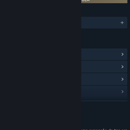
IDIOMAS
1 idiomas disponíveis
LINKS E INFORMAÇÕES
Ver Central da Comunidade
Veja o histórico de atualizações
Leia notícias relacionadas
Veja as discussões
Encontre grupos da Comunidade
SAIBA MAIS
Título:
Hexen: Deathkings of the Dark Citadel
Sobre este jogo
Gênero:
Ação