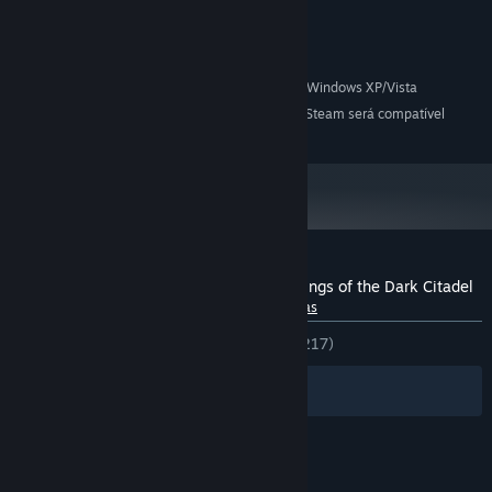
Requisitos de sistema
Um computador 100% compatível com Windows XP/Vista
MÍNIMO:
A partir do dia 1º de janeiro de 2024, o cliente Steam será compatível
*
apenas com o Windows 10 ou posterior.
Análises de usuários para Hexen: Deathkings of the Dark Citadel
Sobre as análises de usuários
Suas preferências
DESDE O INÍCIO:
Bem positivas
(74% de 217)
Filtros
Idiomas preferidos
© Valve Corporation. Todos os direitos reservados.