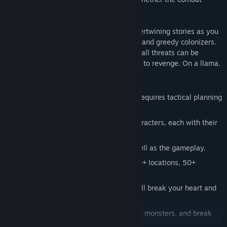
skews more turn-based or real-time.
Guide four indigenous heroes through intertwining stories as you
battle monstrous creatures, rival nations, and greedy colonizers.
Choose peace or choose violence but not all threats can be
reasoned with…and all roads in Arco lead to revenge. On a llama.
Features:
Simultaneous turn-based system that requires tactical planning
while staying quick on your toes.
Intertwined stories with 4 different characters, each with their
own unique skill tree and playstyle.
Choices that impact the narrative as well as the gameplay.
Handcrafted fantastical world with 200+ locations, 50+
enemies, 100+ items, 100+ skills.
2 hours of captivating soundtrack. It will break your heart and
then heal it.
Get cursed, run from your demons, slap monsters, and break
your neck trying to discover secrets.