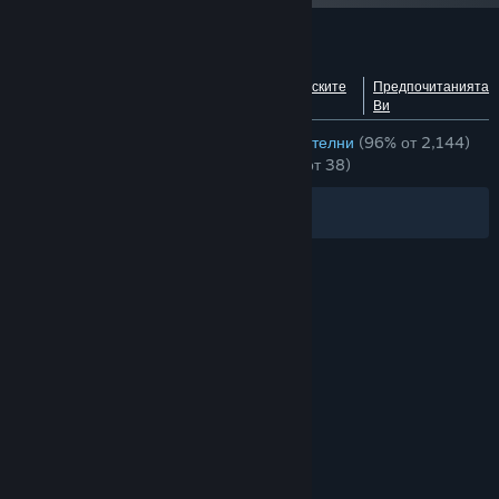
Рецензии от клиенти за Arco
Виждане на разбивка
Относно потребителските
Предпочитанията
по езици
рецензии
Ви
ЗА ЦЕЛИЯ ПЕРИОД:
Изумително положителни
(96% от 2,144)
СКОРОШНО:
Много положителни
(89% от 38)
Филтри
Езиците Ви