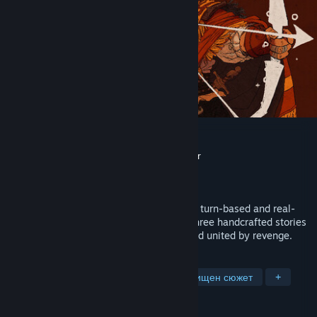
Arco
Разработчик
Franek
,
Max Cahill
,
Bibiki
,
Fáyer
Издател
Panic
Издадена на
15 авг. 2024
A Mesoamerican fantasy RPG that blends turn-based and real-
time combat. Explore the world through three handcrafted stories
forged in bloodshed, laced with magic, and united by revenge.
ТАГОВЕ
Ролеви
Походови стратегии
Пищен сюжет
+
РЕЦЕНЗИИ