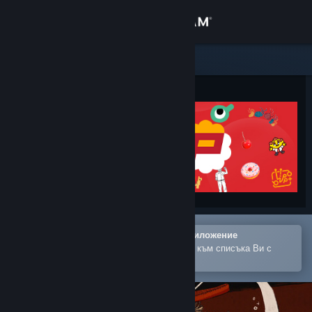
Вписване
Магазин
Общност
Относно
Поддръжка
Смяна на езика
Отваряне в мобилното Steam приложение
Сдобийте се с мобилното Steam приложение
За лесно закупуване или добавяне към списъка Ви с
желания
Преглед на сайта за настолни компютри