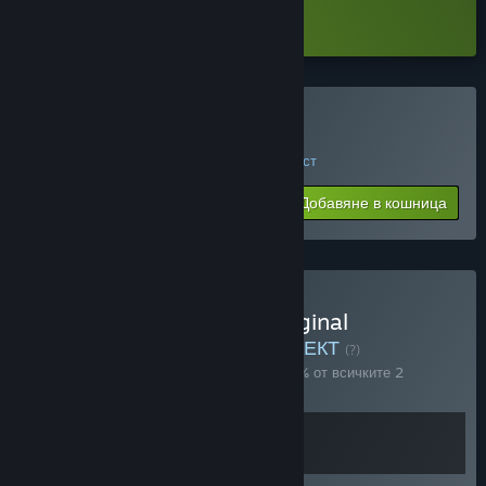
Сваляне Arco Demo
Закупуване на Arco
ДНЕВНА СДЕЛКА! Приключва на 18 август
$19.99
-60%
Добавяне в кошница
$7.99
Закупуване на Arco + Original
Soundtrack Bundle
КОМПЛЕКТ
(?)
Купете този комплект, за да спестите 10% от всичките 2
артикула!