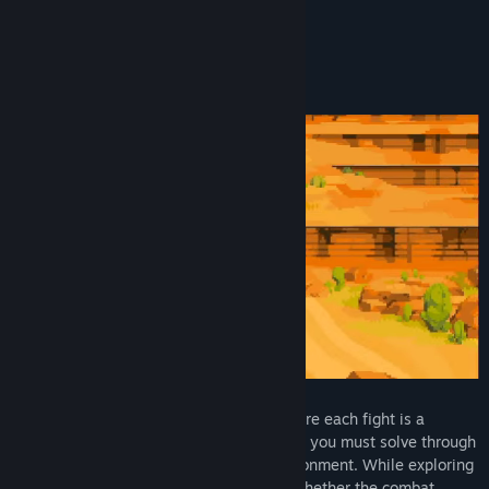
dripping with it.”
9/10 –
Well Played
Относно тази игра
Arco is a Mesoamerican fantasy RPG where each fight is a
handcrafted bullet-hellish maelstrom that you must solve through
clever use of your skills, items, and environment. While exploring
the world, your narrative choices affect whether the combat