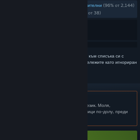
ЗА ЦЕЛИЯ ПЕРИОД:
Изумително положителни
(96% от 2,144)
СКОРОШНО:
Много положителни
(89% от 38)
Впишете се
, за да добавите този артикул към списъка си с
желания, да го последвате или да го отбележите като игнориран
Български език не се поддържа
Този продукт не поддържа родния Ви език. Моля,
прегледайте списъка с поддържани езици по-долу, преди
да го купите