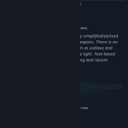
ПРОЧЕТЕТЕ ОЩЕ
Llamas.
Описание на съдържание за възрастни
Разработчиците описват съдържанието така:
The graphics of this game includes highly simplified/stylised
cartoon depictions of blood, death and weapons. There is no
close-up or detailed gore. Characters such as outlaws and
smugglers are often depicted in a positive light. Text-based
descriptions include crude language, killing and racism.
Системни изисквания
Windows
macOS
МИНИМАЛНИ:
Изисква 64-битов процесор и операционна система
Windows 7
ОС *:
i3 2GHz
ПРОЦЕСОР:
4 GB памет
ПАМЕТ: