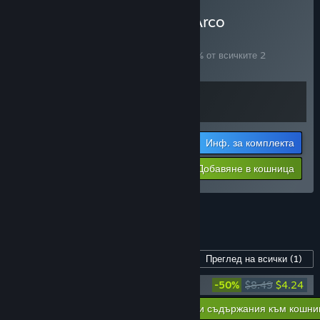
Закупуване на Balatro + Arco
КОМПЛЕКТ
(?)
Купете този комплект, за да спестите 10% от всичките 2
артикула!
Инф. за комплекта
$31.48
-10%
-43%
Добавяне в кошница
$17.98
Вижте всички 6 комплекти.
Съдържание за тази игра
Преглед на всички
(1)
Arco - Original Soundtrack
-50%
$8.49
$4.24
Добавяне на всички сваляеми съдържания към кошни
$4.24