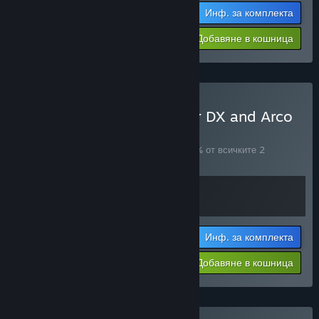
Инф. за комплекта
$25.63
-10%
-57%
Добавяне в кошница
$11.01
Закупуване на Ratcheteer DX and Arco
Bundle
КОМПЛЕКТ
(?)
Купете този комплект, за да спестите 10% от всичките 2
артикула!
Инф. за комплекта
$29.68
-10%
-50%
Добавяне в кошница
$14.79