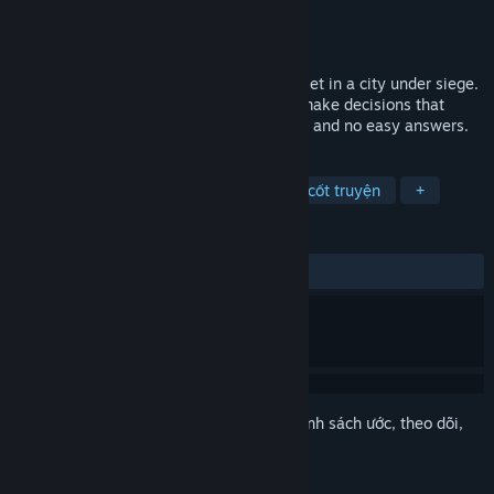
Nhà phát triển
Twigames Inc.
Nhà phát hành
Crunchy Leaf Games
Phát hành
2026
Hollow Home is a narrative survival RPG set in a city under siege.
Learn to adapt, choose who to trust and make decisions that
carry real weight. No weapons, no battles and no easy answers.
THEO NHÃN
Phiêu lưu
Nhập vai (RPG)
Giàu cốt truyện
+
ĐÁNH GIÁ
Không có đánh giá người dùng
Đăng nhập
để thêm sản phẩm này vào danh sách ước, theo dõi,
hoặc đánh dấu nó thành "đã phớt lờ"