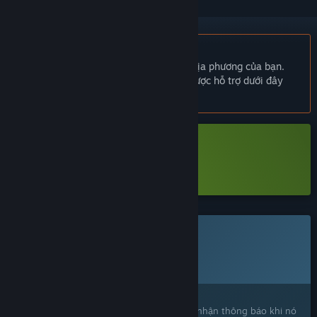
Không hỗ trợ ngôn ngữ Tiếng Việt
Sản phẩm này không hỗ trợ ngôn ngữ địa phương của bạn.
Vui lòng xem lại danh sách ngôn ngữ được hỗ trợ dưới đây
trước khi mua.
Tải xuống Hollow Home Demo
Tìm hiểu thêm
về demo này
Trò chơi này chưa có trên Steam
Ngày dự kiến phát hành:
2026
Bạn quan tâm?
Hãy thêm trò chơi vào danh sách ước và nhận thông báo khi nó