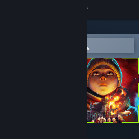
Đăng nhập
Cửa hàng
Cộng đồng
Mở bằng ứng dụng Steam di động
Để dễ dàng thêm vào danh sách ước
Thông tin
Hỗ trợ
Thay đổi ngôn ngữ
Cài ứng dụng Steam di động
Xem web cho desktop
Hollow Home