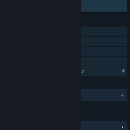
ra mắt trên Steam.
TÍNH NĂNG
Chơi đơn
Thành tựu Steam
Steam Cloud
Chia sẻ gia đình
Steam đang tìm hiểu về trò chơi này
NGÔN NGỮ
Hỗ trợ 12 ngôn ngữ
LIÊN KẾT & THÔNG TIN
Hiển thị trung tâm cộng đồng