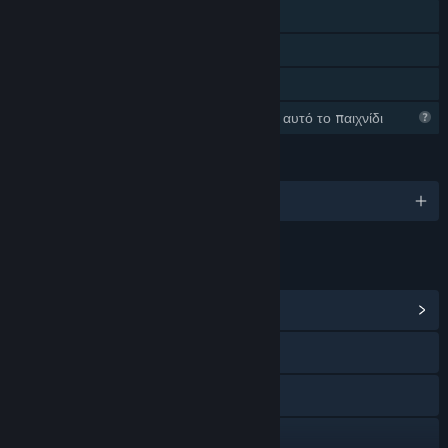
Επιτεύγματα Steam
Steam Cloud
Κοινή Χρήση
Το Steam συλλέγει πληροφορίες για αυτό το παιχνίδι
ΓΛΏΣΣΕΣ
Αγγλικά και άλλες 11
ΣΎΝΔΕΣΜΟΙ ΚΑΙ ΠΛΗΡΟΦΟΡΊΕΣ
Προβολή κέντρου Κοινότητας
Ιστοσελίδα
Discord
X