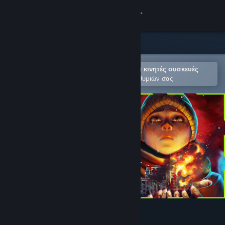
Σύνδεση
Κατάστημα
Κοινότητα
Άνοιγμα στην εφαρμογή Steam για κινητές συσκευές
Για εύκολη προσθήκη στη Λίστα Επιθυμιών σας
Σχετικά
Υποστήριξη
Αλλαγή γλώσσας
Αποκτήστε την εφαρμογή Steam για κινητές συσκευές
Προβολή ιστοσελίδας για υπολογιστές
Hollow Home