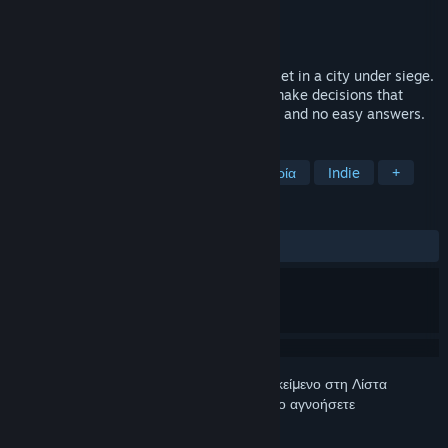
Δημιουργός
Twigames Inc.
Εκδότης
Crunchy Leaf Games
Κυκλοφορία
2026
Hollow Home is a narrative survival RPG set in a city under siege.
Learn to adapt, choose who to trust and make decisions that
carry real weight. No weapons, no battles and no easy answers.
ΕΤΙΚΈΤΕΣ
Περιπέτεια
Ρόλων
Πλούσια ιστορία
Indie
+
ΚΡΙΤΙΚΈΣ
Δεν υπάρχουν κριτικές χρηστών
Συνδεθείτε
για να προσθέσετε αυτό το αντικείμενο στη Λίστα
Επιθυμιών σας, να το ακολουθήσετε ή να το αγνοήσετε