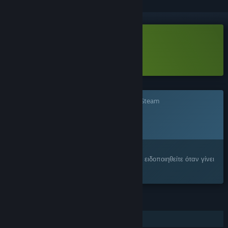
Λήψη Hollow Home Demo
Μάθετε περισσότερα
για αυτό το demo
Το παιχνίδι δεν είναι ακόμα διαθέσιμο στο Steam
Προγρ. ημ/νία κυκλοφορίας:
2026
Σας ενδιαφέρει;
Προσθέστε το στη Λίστα Επιθυμιών σας και ειδοποιηθείτε όταν γίνει
διαθέσιμο.
ΧΑΡΑΚΤΗΡΙΣΤΙΚΆ
Ένας παίκτης