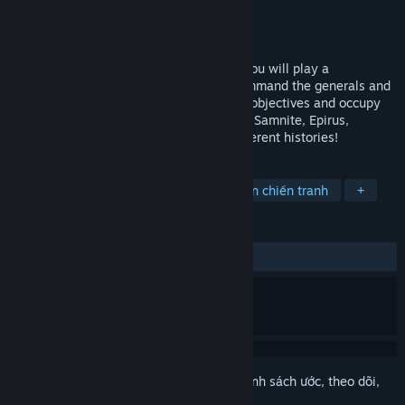
Nhà phát triển
Joynow Studio
Nhà phát hành
Joynow Studio
Phát hành
20 Thg04, 2023
A turn-based strategy war chess game. You will play a
commander in the Roman period, and command the generals and
troops to complete the specified mission objectives and occupy
important strongholds in the level. Rome, Samnite, Epirus,
Carthage. Different choices will open different histories!
THEO NHÃN
4X
Chiến lược theo lượt
Tái hiện chiến tranh
+
ĐÁNH GIÁ
TRƯỚC NAY:
Khá tích cực
(76% trên 52)
Đăng nhập
để thêm sản phẩm này vào danh sách ước, theo dõi,
hoặc đánh dấu nó thành "đã phớt lờ"