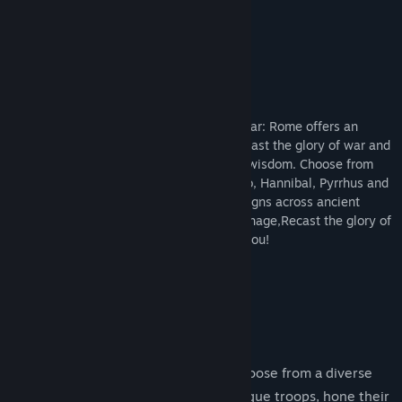
Xem thảo luận
Tìm nhóm cộng đồng
Description
Tựa sản phẩm:
Grand War: Rome
Thể loại:
Mô phỏng
,
Chiến thuật
Spanning 2000 years of history, Grand War: Rome offers an
Ngày phát hành:
20 Thg04, 2023
exciting journey of legendary battles! Recast the glory of war and
rise to power through your extraordinary wisdom. Choose from
legendary generals such as Caesar, Scipio, Hannibal, Pyrrhus and
create your own era. With diverse campaigns across ancient
nations like Rome, Samnium, Epirus, Carthage,Recast the glory of
war, and the empire will rise because of you!
Features
Legendary Generals and Troops: Choose from a diverse
array of legendary generals and unique troops, hone their