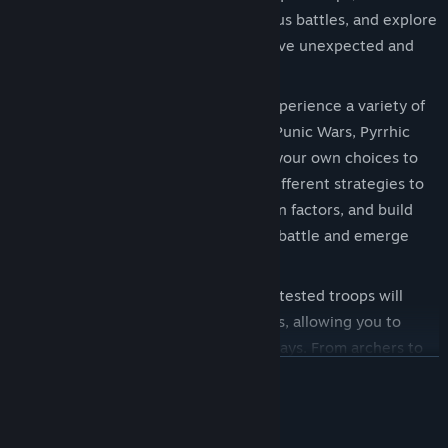
skills and abilities through continuous battles, and explore
different skill combinations to achieve unexpected and
amazing effects on the battlefield.
Diverse Campaigns and Strategy: Experience a variety of
historical campaigns, including the Punic Wars, Pyrrhic
Wars, and Samnite Wars, and make your own choices to
create a unique empire glory. Use different strategies to
balance your troops, consider terrain factors, and build
fortifications to turn the tide of the battle and emerge
victorious.
Troop Growth and Skill: Your battle-tested troops will
grow stronger and acquire new skills, allowing you to
control the battlefield in different ways. From archers to
ĐỌC THÊM
warships, utilize a wealth of troops to create effective
strategies and overcome your enemies.
Yêu cầu hệ thống