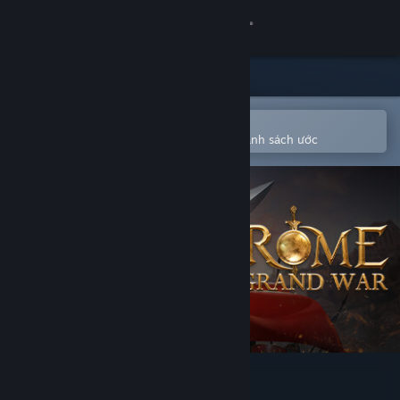
Đăng nhập
Cửa hàng
Cộng đồng
Mở bằng ứng dụng Steam di động
Để dễ dàng mua hoặc thêm vào danh sách ước
Thông tin
Hỗ trợ
Thay đổi ngôn ngữ
Cài ứng dụng Steam di động
Xem web cho desktop
Grand War: Rome