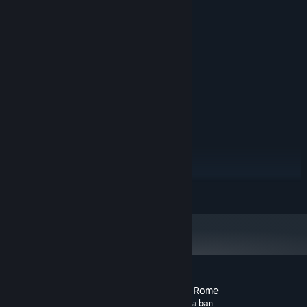
TỐI THIỂU:
Microsoft Windows 7 / 8.1 / 10
HĐH *:
Intel Core i Series 1Gkhz
BỘ XỬ LÝ:
1 GB RAM
BỘ NHỚ:
256M
ĐỒ HỌA:
Phiên bản 9.0c
DIRECTX:
3 GB chỗ trống khả dụng
LƯU TRỮ:
PCM
CARD ÂM THANH:
KHUYẾN NGHỊ:
WINDOWS® 8.1, 10
HĐH *:
Intel® Core™ i5-6300U
BỘ XỬ LÝ:
2 GB RAM
BỘ NHỚ:
512M
ĐỒ HỌA:
ĐỌC THÊM
Phiên bản 11
DIRECTX:
3 GB chỗ trống khả dụng
LƯU TRỮ:
PCM
CARD ÂM THANH:
Bắt đầu từ 01/01/2024, phần mềm Steam chỉ hỗ trợ từ Windows 10 trở lên.
*
Đánh giá của khách hàng cho Grand War: Rome
Giới thiệu về đánh giá người dùng
Tùy chỉnh của bạn