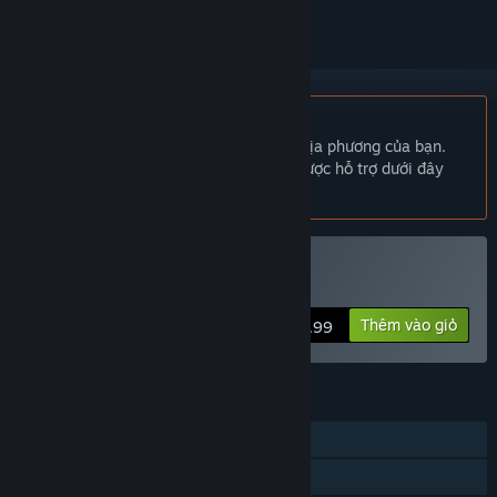
Không hỗ trợ ngôn ngữ Tiếng Việt
Sản phẩm này không hỗ trợ ngôn ngữ địa phương của bạn.
Vui lòng xem lại danh sách ngôn ngữ được hỗ trợ dưới đây
trước khi mua.
Mua Grand War: Rome
Thêm vào giỏ
$12.99
TÍNH NĂNG
Chơi đơn
Chia sẻ gia đình