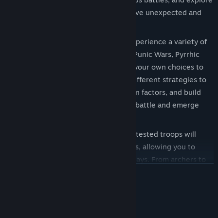
different skill combinations to achieve unexpected and
amazing effects on the battlefield.
Diverse Campaigns and Strategy: Experience a variety of
historical campaigns, including the Punic Wars, Pyrrhic
Wars, and Samnite Wars, and make your own choices to
create a unique empire glory. Use different strategies to
balance your troops, consider terrain factors, and build
fortifications to turn the tide of the battle and emerge
victorious.
Troop Growth and Skill: Your battle-tested troops will
grow stronger and acquire new skills, allowing you to
control the battlefield in different ways. From archers to
続きを読む
warships, utilize a wealth of troops to create effective
strategies and overcome your enemies.
システム要件
最低: