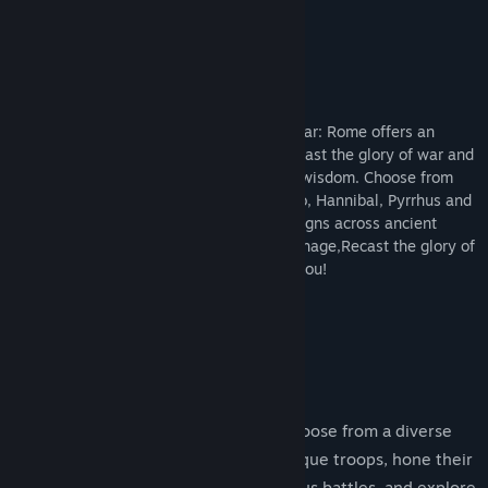
コミュニティグループを検索
Description
タイトル:
Grand War: Rome
ジャンル:
シミュレーション
,
ストラテジー
Spanning 2000 years of history, Grand War: Rome offers an
リリース日:
2023年4月20日
exciting journey of legendary battles! Recast the glory of war and
rise to power through your extraordinary wisdom. Choose from
legendary generals such as Caesar, Scipio, Hannibal, Pyrrhus and
create your own era. With diverse campaigns across ancient
nations like Rome, Samnium, Epirus, Carthage,Recast the glory of
war, and the empire will rise because of you!
Features
Legendary Generals and Troops: Choose from a diverse
array of legendary generals and unique troops, hone their
skills and abilities through continuous battles, and explore