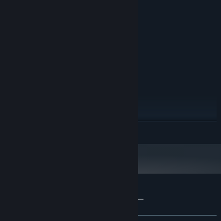
Microsoft Windows 7 / 8.1 / 10
OS *:
Intel Core i Series 1Gkhz
プロセッサー:
1 GB RAM
メモリー:
256M
グラフィック:
Version 9.0c
DIRECTX:
3 GB の空き容量
ストレージ:
PCM
サウンドカード:
推奨:
WINDOWS® 8.1, 10
OS *:
Intel® Core™ i5-6300U
プロセッサー:
2 GB RAM
メモリー:
512M
グラフィック:
続きを読む
Version 11
DIRECTX:
3 GB の空き容量
ストレージ:
PCM
サウンドカード:
2024年1月1日（PT）以降、SteamクライアントはWindows 10以降のバージ
*
ョンのみをサポートします。
『Grand War: Rome』のカスタマーレビュー
ユーザーレビューについて
個人設定