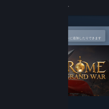
サインイン
ストア
コミュニティ
Steamモバイルアプリで開く
簡単に購入したり、ウィッシュリストに追加したりできます
詳細
サポート
言語を変更
Steamモバイルアプリを入手
デスクトップウェブサイトを表示
Grand War: Rome