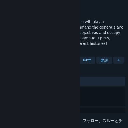
開発元
Joynow Studio
パブリッシャー
Joynow Studio
リリース日
2023年4月20日
A turn-based strategy war chess game. You will play a
commander in the Roman period, and command the generals and
troops to complete the specified mission objectives and occupy
important strongholds in the level. Rome, Samnite, Epirus,
Carthage. Different choices will open different histories!
タグ
4X
ターン制戦略
戦争ゲーム
中世
建設
+
レビュー
全期間：
やや好評
(52件中76%)
このアイテムをウィッシュリストへの追加、フォロー、スルーとチ
ェックするには、
サインイン
してください。