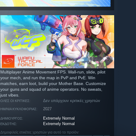
Multiplayer Anime Movement FPS. Wall-run, slide, pilot
your mech, and run the map in PvP and PvE. Win
matches, earn loot, build your Mother Base. Customize
your guns and squad of anime operators. No sweats,
just vibes.
Δεν υπάρχουν κριτικές χρηστών
ΌΛΕΣ ΟΙ ΚΡΙΤΙΚΈΣ:
2027
ΗΜ/ΝΊΑ ΚΥΚΛΟΦΟΡΊΑΣ:
Extremely Normal
ΔΗΜΙΟΥΡΓΌΣ:
Extremely Normal
ΕΚΔΌΤΗΣ:
Δημοφιλείς ετικέτες χρηστών για αυτό το προϊόν: