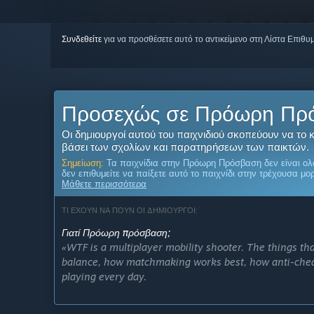
Συνδεθείτε
για να προσθέσετε αυτό το αντικείμενο στη Λίστα Επιθυ
Προσεχώς σε Πρόωρη Πρ
Οι δημιουργοί αυτού του παιχνιδιού σκοπεύουν να το
βάσει των σχολίων και παρατηρήσεων των παικτών.
Σημείωση:
Τα παιχνίδια στην Πρόωρη Πρόσβαση δεν είναι ολ
δεν επιθυμείτε να παίξετε αυτό το παιχνίδι στην τρέχουσα μο
Μάθετε περισσότερα
ΤΙ ΕΧΟΥΝ ΝΑ ΠΟΥΝ ΟΙ ΔΗΜΙΟΥΡΓΟΙ:
Γιατί Πρόωρη πρόσβαση;
«WTF is a multiplayer mobility shooter. The things t
balance, how matchmaking works best, how anti-cheat
playing every day.
We are going Early Access because we would rather bu