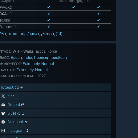
Ελληνικά
Δεν υποστηρίζεται
Αγγλικά
✔
✔
✔
Γαλλικά
✔
✔
Ιταλικά
✔
✔
Γερμανικά
✔
✔
Όλες οι υποστηριζόμενες γλώσσες (14)
WTF - Waifu Tactical Force
ΤΊΤΛΟΣ:
Δράση
Indie
Πρόωρη πρόσβαση
,
,
ΕΊΔΟΣ:
Extremely Normal
ΔΗΜΙΟΥΡΓΌΣ:
Extremely Normal
ΕΚΔΌΤΗΣ:
2027
ΗΜ/ΝΊΑ ΚΥΚΛΟΦΟΡΊΑΣ:
Ιστοσελίδα
X
Discord
Bluesky
Facebook
Instagram