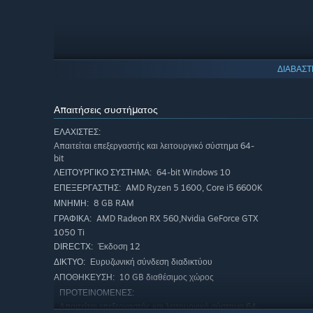
ΔΙΑΒΑΣΤ
Απαιτήσεις συστήματος
ΕΛΆΧΙΣΤΕΣ:
Απαιτείται επεξεργαστής και λειτουργικό σύστημα 64-
bit
64-bit Windows 10
ΛΕΙΤΟΥΡΓΙΚΌ ΣΎΣΤΗΜΑ:
AMD Ryzen 5 1600, Core i5 6600K
ΕΠΕΞΕΡΓΑΣΤΉΣ:
Deep gun and mech customization. Earn the loyalty of y
8 GB RAM
ΜΝΉΜΗ:
theorycraft the perfect loadout.
AMD Radeon RX 560,Nvidia GeForce GTX
ΓΡΑΦΙΚΆ:
1050 Ti
Έκδοση 12
DIRECTX:
Ευρυζωνική σύνδεση διαδικτύου
ΔΊΚΤΥΟ:
10 GB διαθέσιμος χώρος
ΑΠΟΘΉΚΕΥΣΗ:
ΠΡΟΤΕΙΝΌΜΕΝΕΣ:
Απαιτείται επεξεργαστής και λειτουργικό σύστημα 64-