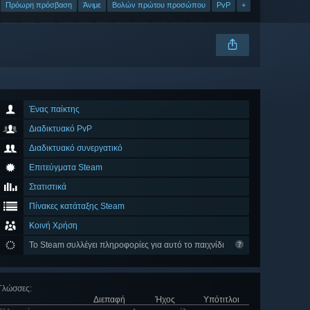
Πρόωρη πρόσβαση
Άνιμε
Βολών πρώτου προσώπου
PvP
+
Ένας παίκτης
Διαδικτυακό PvP
Διαδικτυακό συνεργατικό
Επιτεύγματα Steam
Στατιστικά
Πίνακες κατάταξης Steam
Κοινή Χρήση
Το Steam συλλέγει πληροφορίες για αυτό το παιχνίδι
Γλώσσες
:
Διεπαφή
Ήχος
Υπότιτλοι