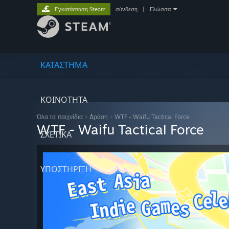
Εγκατάσταση Steam
σύνδεση
|
Γλώσσα
ΚΑΤΑΣΤΗΜΑ
ΚΟΙΝΟΤΗΤΑ
Όλα τα παιχνίδια
>
Δράση
>
WTF - Waifu Tactical Force
WTF - Waifu Tactical Force
ΣΧΕΤΙΚΆ
ΥΠΟΣΤΗΡΙΞΗ