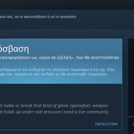
μιών σας, να το ακολουθήσετε ή να το αγνοήσετε
όσβαση
 κυκλοφορήσουν ως «έργο σε εξέλιξη», που θα αναπτύσσεται
οκληρωμένα και ενδέχεται να αλλάξουν περαιτέρω ή και όχι. Εάν
ρφή του, περιμένετε για να δείτε αν θα αναπτυχθεί περαιτέρω.
hat make or break that kind of game (gamefeel, weapon
 holds up under real pressure) need a live community
ΠΕΡΙΣΣΌΤΕΡΑ
ild the final version of WTF with our community than ship