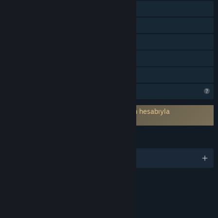
MMO
Çevrimiçi PvP
Çevrimiçi Eşli
Uygulama İçi Satın Alımlar
Aile Paylaşımı
Steam bu oyunu analiz ediyor
3. parti hesap gerektirir: Anseion (Steam hesabıyla
ilişkilendirilmeyi destekler)
DILLER
6 dil destekleniyor
İçerik
Etkileşimli Unsurlar İçerir
Çevrimiçi etkileşim