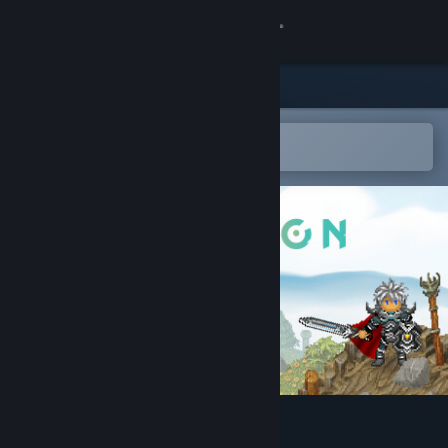
Giriş yap
Mağaza
Topluluk
Steam mobil uygulamasında aç
Kolayca istek listenize ekleyin.
Hakkında
Destek
Dili değiştir
Steam mobil uygulamasını yükle
Masaüstü internet sitesini görüntüle
Anseion - Fantasy MMORPG