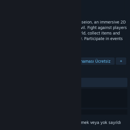
Geliştirici
pheXion
Yayıncı
pheXion
Yayınlanacak:
2026
Get ready for a journey to the world of Anseion, an immersive 2D
MMORPG. Choose your faction: good or evil. Fight against players
and monsters, explore the fascinating world, collect items and
create your own. Make a unique character. Participate in events
and faction battles, increase your rank.
ETIKETLER
Devasa Çok Oyunculu
RYO
Oynaması Ücretsiz
+
İNCELEMELER
Kullanıcı incelemesi bulunmuyor
Bu öğeyi istek listenize eklemek, takip etmek veya yok sayıldı
olarak işaretlemek için
giriş yapın