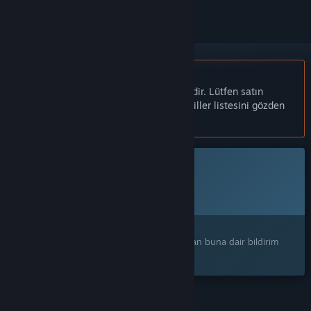
Türkçe desteklenmemektedir
Bu ürün sizin dilinizi desteklememektedir. Lütfen satın
almadan önce aşağıdaki desteklenen diller listesini gözden
geçirin.
Bu oyun Steam'de henüz erişilebilir değil
Planlanan Çıkış Tarihi:
2026
İlginizi mi çekti?
Ürünü istek listenize ekleyerek çıktığı zaman buna dair bildirim
alın.
ÖZELLIKLER