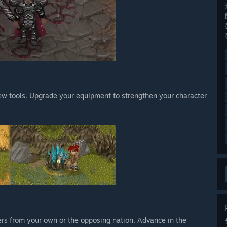
ew tools. Upgrade your equipment to strengthen your character
yers from your own or the opposing nation. Advance in the