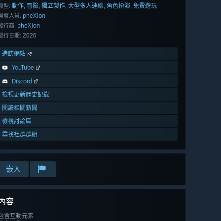
動作
冒險
獨立製作
大型多人連線
角色扮演
免費遊玩
,
,
,
,
,
類型:
pheXion
開發人員:
pheXion
發行商:
2026
發行日期:
造訪網站
YouTube
Discord
檢視更新歷史記錄
閱讀相關新聞
檢視討論區
尋找社群群組
嵌入
內容
包含互動元素