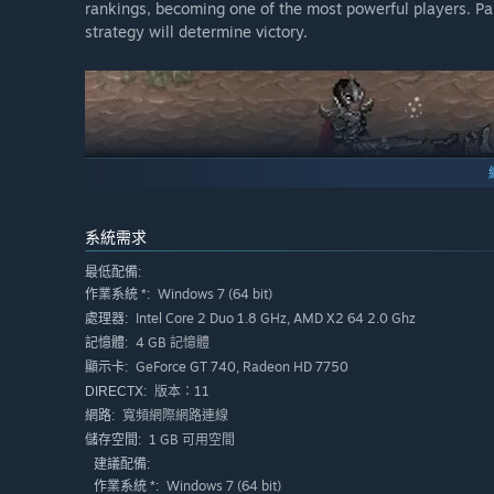
rankings, becoming one of the most powerful players. Part
strategy will determine victory.
系統需求
UNIQUE CHARACTER
最低配備:
Choose from a variety of attributes in which your charact
Windows 7 (64 bit)
作業系統 *:
few simple spells and a mage from the art of wielding a 
Intel Core 2 Duo 1.8 GHz, AMD X2 64 2.0 Ghz
處理器:
equipment.
4 GB 記憶體
記憶體:
GeForce GT 740, Radeon HD 7750
顯示卡:
版本：11
DIRECTX:
寬頻網際網路連線
網路:
1 GB 可用空間
儲存空間:
建議配備:
Windows 7 (64 bit)
作業系統 *: