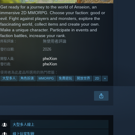
Get ready for a journey to the world of Anseion, an
immersive 2D MMORPG. Choose your faction: good or
evil. Fight against players and monsters, explore the
fascinating world, collect items and create your own.
Make a unique character. Participate in events and
faction battles, increase your rank.
無使用者評論
所有評論：
2026
發行日期:
pheXion
開發人員:
pheXion
發行商:
使用者為此產品所選用的熱門標籤：
大型多人
角色扮演
MMORPG
免費遊玩
開放世界
2D
+
大型多人線上
線上玩家對戰