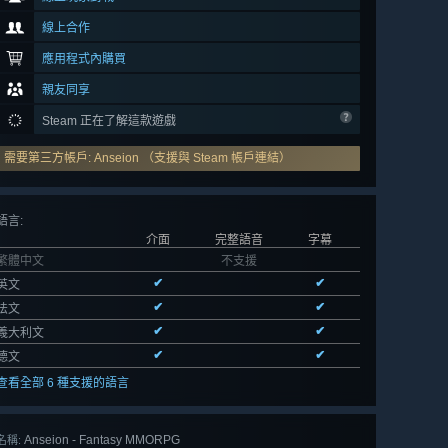
線上合作
應用程式內購買
親友同享
Steam 正在了解這款遊戲
需要第三方帳戶: Anseion （支援與 Steam 帳戶連結）
語言
:
介面
完整語音
字幕
繁體中文
不支援
✔
✔
英文
✔
✔
法文
✔
✔
義大利文
✔
✔
德文
查看全部 6 種支援的語言
Anseion - Fantasy MMORPG
名稱: