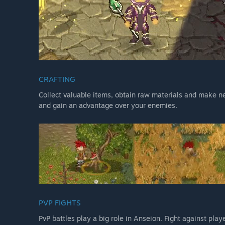
CRAFTING
Collect valuable items, obtain raw materials and make n
and gain an advantage over your enemies.
PVP FIGHTS
PvP battles play a big role in Anseion. Fight against pla