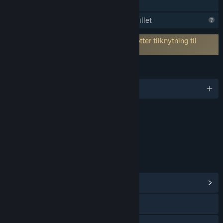
Familiedeling
Steam avventer informasjon om spillet
Krever en tredjepartskonto: Anseion (støtter tilknytning til
Steam-konto)
SPRÅK
Engelsk og 5 andre
Innhold
Inneholder interaktive elementer
Interaksjoner på nett
LENKER OG INFORMASJON
Vis samfunnssentral
Besøk nettstedet