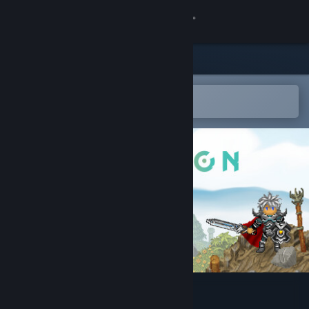
Logg inn
Butikk
Samfunn
Åpne i Steams mobilapp
for å enkelt legge til på ønskelisten
Om
Kundestøtte
Bytt språk
Skaff deg Steam-appen på mobil
Vis skrivebordsversjon
Anseion - Fantasy MMORPG