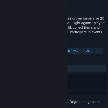
Utvikler
pheXion
Utgiver
pheXion
Utgivelse
2026
Get ready for a journey to the world of Anseion, an immersive 2D
MMORPG. Choose your faction: good or evil. Fight against players
and monsters, explore the fascinating world, collect items and
create your own. Make a unique character. Participate in events
and faction battles, increase your rank.
MERKELAPPER
Massivt flerspiller
Rollespill
MMORPG
2D
+
ANMELDELSER
Ingen brukeranmeldelser
Logg inn
for å legge til på ønskelisten, følge eller ignorere