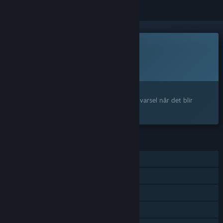
Dette spillet er ikke tilgjengelig ennå
Planlagt utgivelsesdato:
2026
Interessert?
Legg til produktet på ønskelisten og få et varsel når det blir
tilgjengelig.
FUNKSJONER
MMO
PvP på nett
Samarbeid på nett
Kjøp i app