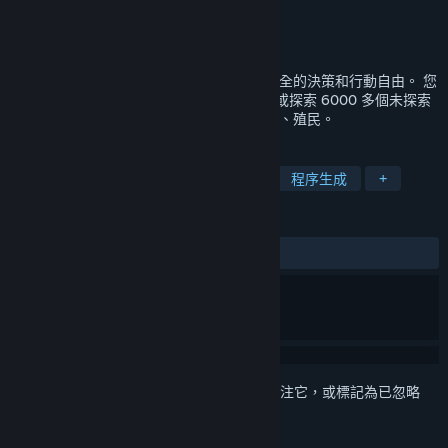
Lonely Man
開發人員
Lonely Man
發行商
發行日
即將推出
獨特的開放世界沙盒空間模擬器。 您擁有完全的決策和行動自由。 您
可以前往太陽系及鄰近星系中熟悉的地方，或探索 6000 多個未探索
的遙遠世界。 貿易、戰鬥、建造工廠和基地、殖民。
標籤
太空模擬
模擬
科幻
太空
程序生成
+
評論
無使用者評論
登入
以將此項目新增至您的願望清單、關注它，或標記為已忽略