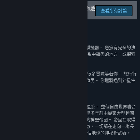
閱讀相關新聞
在討論區回報錯誤並留下對於此遊戲
查看所有討論
的意見
檢視討論區
尋找社群群組
關於此遊戲
關於遊戲
名稱:
Space Travellers
太空旅行者是一款獨特的開放世界沙盒太空模擬器。 您擁有完全的決
類型:
動作
,
冒險
,
獨立製作
,
模擬
,
策略
,
搶先體驗
策和行動自由。 您可以前往太陽系及鄰近星系中熟悉的地方，或探索
發行日期:
即將推出
6000 多個未探索的遙遠世界。
所有行星都可以登陸並探索。 探索宇宙，有很多冒險等著你！ 旅行行
星、城市、貿易、戰鬥、建造工廠和基地、殖民。 你還將遇到外星生
命形式並經歷許多危險。
歷史
時間是 2343 年。戰爭幾乎席捲了整個已知星系。 整個自由世界聯合
起來，對抗不斷擴大的侵略者，這個侵略者是多年前由幾家大型跨國
公司合併成一個新的國家實體：以皇帝為首的神聖帝國。 帝國在取得
最初的軍事勝利之後，力量逐漸變得勢均力敵，一切都在走向一場長
期的、難以決定性的戰爭。 直到發現威脅整個地球的神秘新武器。