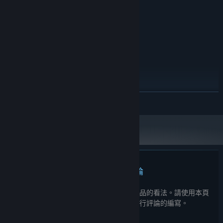
16 GB 記憶體
記憶體:
Every basic graphics card
顯示卡:
版本：11
DIRECTX:
70 GB 可用空間
儲存空間:
建議配備:
需要 64 位元的處理器及作業系統
Windows 10/11
作業系統:
Intel i7-9700 or equivalent
處理器:
32 GB 記憶體
記憶體:
繼續閱讀
RTX 2070 or equivalent
顯示卡:
版本：11
DIRECTX:
70 GB 可用空間
儲存空間:
此產品無任何評論
您可以撰寫評論來與社群分享您對於本產品的看法。請使用本頁
面中位於購買按鈕上方的區塊來進行評論的編寫。