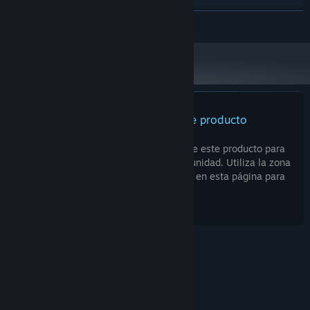
Windows 10/11
SO:
LEER MÁS
Intel i7-9700 or equivalent
PROCESADOR:
32 GB de RAM
MEMORIA:
RTX 2070 or equivalent
GRÁFICOS:
Versión 11
DIRECTX:
70 GB de espacio disponible
ALMACENAMIENTO:
Domina el comercio interestelar
No hay reseñas para este producto
Forja alianzas con más de 30 naciones y corporaciones mientras
construyes tu reputación como formidable comerciante. Mejora tu
Puedes escribir tu propia reseña sobre este producto para
arsenal, vende nuevos materiales y gana una fortuna.
compartir tus experiencias con la comunidad. Utiliza la zona
que hay sobre los botones de compra en esta página para
escribirla.
Da forma al universo
Establece prósperas colonias y levanta fábricas para sostener tu
prosperidad. Adéntrate en las profundidades del espacio para
extraer materiales conocidos y misteriosos.
© Valve Corporation. Todos los derechos reservados.
Todas las marcas registradas pertenecen a sus
respectivos dueños en EE. UU. y otros países.
Política de Privacidad
|
Información legal
|
Accesibilidad
|
Acuerdo de Suscriptor a Steam
|
Reembolsos
|
Cookies