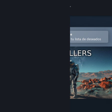
Iniciar sesión
Tienda
Comunidad
Abrir en la aplicación Steam Mobile
para añadir contenido fácilmente a tu lista de deseados
Acerca de
Soporte
Cambiar idioma
Descargar Steam Mobile
Ver versión clásica
Space Travellers