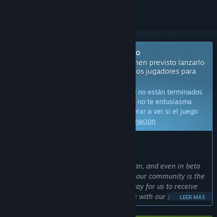
Próximamente en acceso anticipado
Los desarrolladores de este juego tienen previsto lanzarlo
inacabado y usar los comentarios de los jugadores para
desarrollarlo.
Aviso:
Los juegos con acceso anticipado no están terminados
y pueden o no cambiar más adelante. Si no te entusiasma
jugar en su estado actual, deberías esperar a ver si el juego
avanza más en su desarrollo.
Más información
LO QUE DICEN LOS DESARROLLADORES:
¿Por qué ofreces acceso anticipado?
«We want to make the best game we can, and even in beta
we’ve learnt that working directly with our community is the
best way to do that. Early Access is a way for us to receive
constant valuable feedback, collaborate with our players on
LEER MÁS
what they want to see, and keep our players in mind at
every step of the development cycle.»