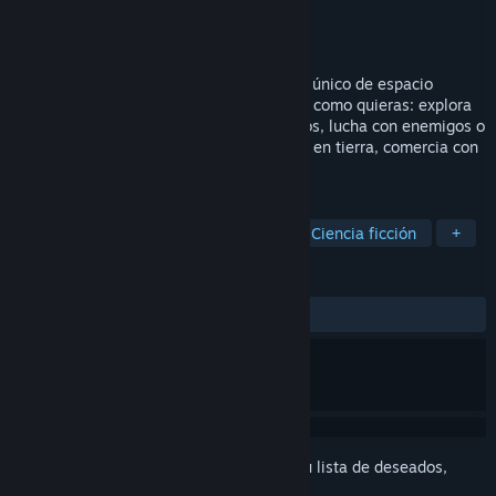
Desarrollador
Lonely Man
Editor
Lonely Man
Lanzado el
Próximamente
El juego Space Travellers es un simulador único de espacio
abierto. Experimenta el universo en 2343 como quieras: explora
más de 6000 mundos lejanos inexplorados, lucha con enemigos o
formas de vida alienígena en el espacio o en tierra, comercia con
aliados o construye fábricas y bases.
ETIQUETAS
Simulador espacial
Simulación
Ciencia ficción
+
RESEÑAS
No existen reseñas de usuarios
Inicia sesión
para añadir este artículo a tu lista de deseados,
seguirlo o marcarlo como ignorado.