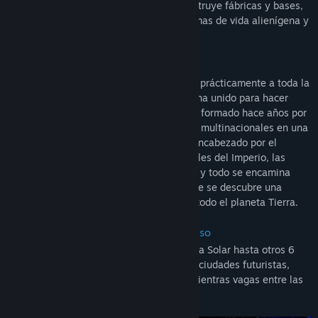
planetas, ciudades, comercia, lucha, construye fábricas y bases,
coloniza. También te encontrarás con formas de vida alienígena y
experimentarás muchos peligros.
Historia
Corre el año 2343. La guerra ha envuelto prácticamente a toda la
galaxia conocida. Todo el mundo libre se ha unido para hacer
frente al agresor en constante expansión, formado hace años por
la fusión de varias grandes corporaciones multinacionales en una
nueva entidad estatal: el Sacro Imperio, encabezado por el
Emperador. Tras los éxitos militares iniciales del Imperio, las
fuerzas se han ido igualando poco a poco y todo se encamina
hacia una larga guerra indecisa. Hasta que se descubre una
nueva y misteriosa arma que amenaza a todo el planeta Tierra.
Embárcate en una odisea por el universo
Explora el universo, desde nuestro Sistema Solar hasta otros 6
000 planetas. Descubre lunas estériles y ciudades futuristas,
presencia agujeros negros y anomalías mientras vagas entre las
estrellas.