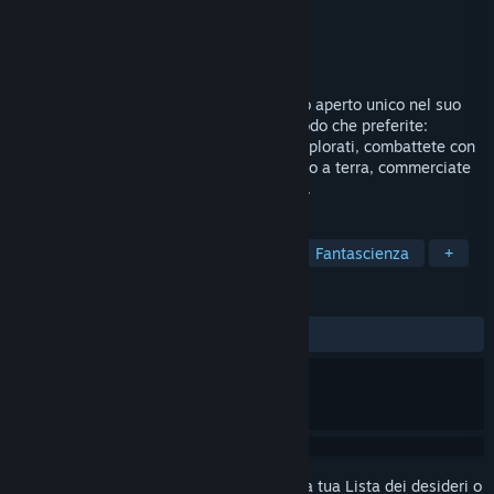
Sviluppatore
Lonely Man
Editore
Lonely Man
Rilasciato
In arrivo
Space Travellers è un simulatore di spazio aperto unico nel suo
genere. Vivete l'universo del 2343 nel modo che preferite:
esplorate oltre 6000 mondi lontani e inesplorati, combattete con
nemici o forme di vita aliene nello spazio o a terra, commerciate
con gli alleati o costruite fabbriche e basi.
ETICHETTE
Simulatori spaziali
Simulazione
Fantascienza
+
RECENSIONI
Nessuna recensione degli utenti
Accedi
per aggiungere questo articolo alla tua Lista dei desideri o