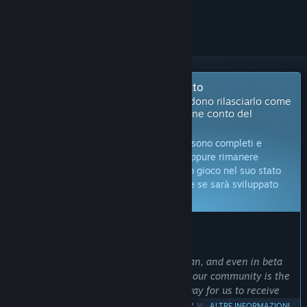
per ignorarlo.
Prossimamente in accesso anticipato
Gli sviluppatori di questo gioco intendono rilasciarlo come
ancora in fase di sviluppo, in cui si tiene conto del
feedback dei giocatori.
Nota:
i giochi in accesso anticipato non sono completi e
potrebbero subire modifiche in futuro, oppure rimanere
incompleti. Se non vuoi giocare a questo gioco nel suo stato
attuale, ti conviene aspettare per vedere se sarà sviluppato
ulteriormente.
Altre informazioni
COSA DICONO GLI SVILUPPATORI:
Perché l'accesso anticipato?
“We want to make the best game we can, and even in beta
we’ve learnt that working directly with our community is the
best way to do that. Early Access is a way for us to receive
constant valuable feedback, collaborate with our players on
ALTRE INFORMAZIONI