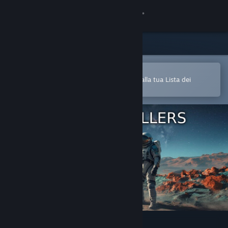
Accedi
Negozio
Comunità
Apri nell'app mobile di Steam
Per aggiungere facilmente i giochi alla tua Lista dei
desideri
Informazioni
Assistenza
Cambia la lingua
Ottieni l'app mobile di Steam
Visualizza il sito web per desktop
Space Travellers