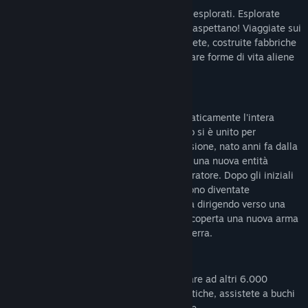
Tutti i pianeti possono essere atterrati ed esplorati. Esplorate
l'universo, ci sono molte avventure che vi aspettano! Viaggiate sui
pianeti, nelle città, commerciate, combattete, costruite fabbriche
e basi, colonizzate. Potrete anche incontrare forme di vita aliene
e sperimentare molti pericoli.
Storia
L'anno è il 2343. La guerra ha travolto praticamente l'intera
galassia conosciuta. L'intero mondo libero si è unito per
affrontare l'aggressore in continua espansione, nato anni fa dalla
fusione di alcune grandi multinazionali in una nuova entità
statale: il Sacro Impero, guidato dall'Imperatore. Dopo gli iniziali
successi militari dell'Imperium, le forze sono diventate
gradualmente più equilibrate e tutto si sta dirigendo verso una
lunga guerra indecisa. Finché non viene scoperta una nuova arma
misteriosa che minaccia l'intero pianeta Terra.
Imbarcarsi in un'odissea nell'universo
Esplora l'universo, dal nostro sistema solare ad altri 6.000
pianeti. Scoprite lune brulle e città futuristiche, assistete a buchi
neri e anomalie mentre vagate tra le stelle.