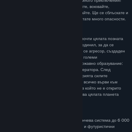
Изследвайте Вселената, там ви очакват много приключения!
Пътувайте по планети, градове, търгувайте, воювайте,
изграждайте фабрики и бази, колонизирайте. Ще се сблъскате и
с извънземни форми на живот и ще изпитате много опасности.
История
Годината е 2343. Войната е обхванала почти цялата позната
галактика. Целият свободен свят се е обединил, за да се
изправи срещу постоянно разрастващия се агресор, създаден
преди години чрез сливането на няколко големи
мултинационални корпорации в ново държавно образувание:
Свещената империя, оглавявана от Императора. След
първоначалните военни успехи на Империята силите
постепенно стават все по-равностойни и всичко върви към
дълга нерешителна война. До момента, в който не е открито
мистериозно ново оръжие, което заплашва цялата планета
Земя.
Впуснете се в одисея из вселената
Изследвайте Вселената - от нашата Слънчева система до 6 000
други планети. Открийте безплодни луни и футуристични