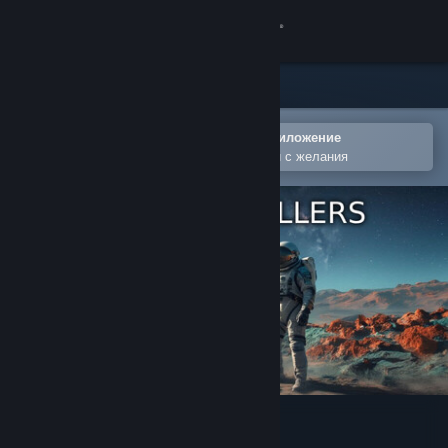
Вписване
Магазин
Общност
Отваряне в мобилното Steam приложение
За лесно добавяне към списъка Ви с желания
Относно
Поддръжка
Смяна на езика
Сдобийте се с мобилното Steam приложение
Преглед на сайта за настолни компютри
Space Travellers