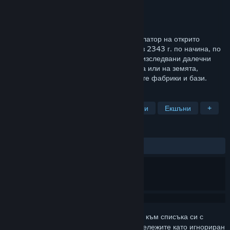
Разработчик
Lonely Man
Издател
Lonely Man
Издадена на
Очаквайте скоро
Играта Space Travellers е уникален симулатор на открито
пространство. Изживейте вселената през 2343 г. по начина, по
който искате - изследвайте над 6000 неизследвани далечни
свята, сражавайте се с врагове в космоса или на земята,
търгувайте със съюзници или изграждайте фабрики и бази.
ТАГОВЕ
Космически симулатори
Симулации
Екшъни
+
РЕЦЕНЗИИ
Няма потребителски рецензии
Впишете се
, за да добавите този артикул към списъка си с
желания, да го последвате или да го отбележите като игнориран