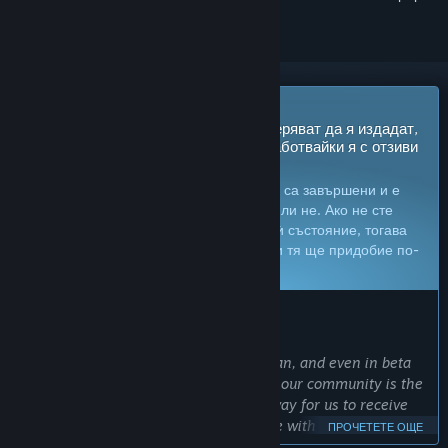
Очаквайте скоро в „Ранен достъп“
Разработчиците на тази игра възнамеряват да я издадат,
докато все още работят по нея, разработвайки я с отзиви
от потребителите.
Забележка:
Игрите в „Ранен достъп“ не са завършени и е
възможно по-нататък да се променят или не. Ако не сте
въодушевени да я играете в текущото ѝ състояние, тогава
ще е по-добре да изчакате. Вижте дали тя ще придобие по-
завършен вид.
Научете още
.
КАКВО ИМАТ ДА КАЖАТ РАЗРАБОТЧИЦИТЕ:
Защо „Ранен достъп“?
„We want to make the best game we can, and even in beta
we’ve learnt that working directly with our community is the
best way to do that. Early Access is a way for us to receive
constant valuable feedback, collaborate with our players on
ПРОЧЕТЕТЕ ОЩЕ
what they want to see, and keep our players in mind at