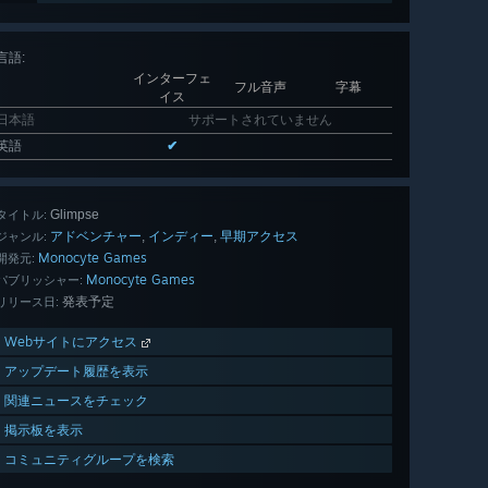
言語
:
インターフェ
フル音声
字幕
イス
日本語
サポートされていません
英語
✔
Glimpse
タイトル:
アドベンチャー
インディー
早期アクセス
,
,
ジャンル:
Monocyte Games
開発元:
Monocyte Games
パブリッシャー:
発表予定
リリース日:
Webサイトにアクセス
アップデート履歴を表示
関連ニュースをチェック
掲示板を表示
コミュニティグループを検索