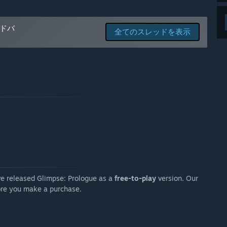
mechanics such as environment traversal and ledge
nal "hide" action for the stealth mechanic. As we progress
an to introduce twists on existing mechanics that tie into
ドバ
全てのスレッドを表示
d developing the first paid chapter of the game, and we look
 we continue to refine and expand upon Glimpse.”
ますか？
ring Early Access as we hit major milestones, such as the
e of the game will increase as we add more content and
unity about our pricing strategy. That being said, once
ave access to all future updates and content at no
 one final price increase when the game leaves Early Access,
 pricing while you can. Thank you for your support and
できますか？
 chapters of Glimpse. We will use our Discord server as the
ink is available inside the Glimpse game). Your input on
ave released Glimpse: Prologue as a
free-to-play
version. Our
e game and adapt future chapters to better align our vision
fore you make a purchase.
 community!”