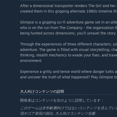
After a dimensional transporter renders The Girl and her
created them in this gripping alternate 1980s timeline thr
Glimpse is a gripping sci-fi adventure game set in an alt
who is on the run from The Company - the organization tha
being hunted across dimensions, you'll unravel the story 
Through the experiences of three different characters, y
adventure. The game is filled with visual storytelling, ch
thinking, stealth mechanics to evade your foes, and trav
environment.
Experience a gritty and tense world where danger lurks 
and uncover the truth of what happened? Play Glimpse to
大人向けコンテンツの説明
開発者はコンテンツを次のように説明しています：
このゲームは全年齢層向けではないコンテンツを含んでい
現やゴア表現の頻出, 大人向けコンテンツ全般