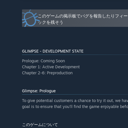
Prologue. Moving forward, we plan to introduce new 
climbing, quick-time action sequences, and an additio
through the development of future chapters, we also pl
このゲームの掲示板でバグを報告したりフィー
the narrative. Currently, we are actively designing an
ックを残そう
forward to receiving feedback from our community as
早期アクセス期間中と期間後ではゲームの価格は変わり
“Yes, the price of the game will gradually increase du
completion of each chapter. We believe that the valu
GLIMPSE - DEVELOPMENT STATE
features, and we want to be transparent with our comm
you purchase the game during Early Access, you will h
Prologue: Coming Soon
additional cost. Please note that there will likely be
Chapter 1: Active Development
so we encourage you to take advantage of the current
Chapter 2-6: Preproduction
feedback as we continue to develop Glimpse!”
コミュニティは開発プロセスにどのように関わることが
Glimpse: Prologue
“We highly value our players' feedback on the current
primary means of communication with our community (l
To give potential customers a chance to try it out, we h
what you enjoy (and don't enjoy) will help us shape th
goal is to ensure that you'll find the game enjoyable be
with our audience. Thank you for being a part of our
このゲームについて