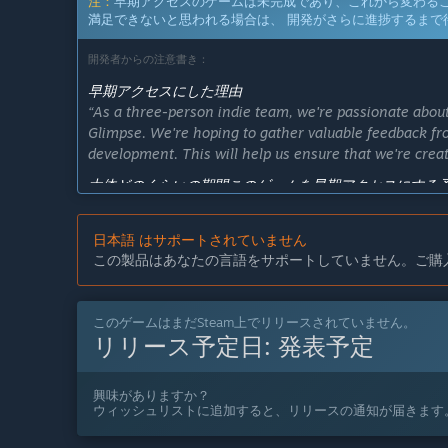
注：
早期アクセスのゲームは未完成であり、これから変わる
満足できないと思われる場合は、 開発がさらに進捗するまで
開発者からの注意書き：
早期アクセスにした理由
“As a three-person indie team, we're passionate abo
Glimpse. We're hoping to gather valuable feedback fr
development. This will help us ensure that we're creat
大体どのくらいの期間このゲームを早期アクセスにする
“Our current estimate is that Glimpse will remain in 
release each chapter. However, please note that this
日本語 はサポートされていません
development process, and we will communicate any up
この製品はあなたの言語をサポートしていません。ご購
早期アクセスバージョンと計画されているフルバージョ
“Our plan is to keep Glimpse in Early Access until all
game will be released. As we continue to develop each
このゲームはまだSteam上でリリースされていません。
リリース予定日:
発表予定
environments, and story elements that build upon the 
早期アクセスバージョンの現状はどうなっていますか？
“We have completed the Prologue for Glimpse, which s
興味がありますか？
ウィッシュリストに追加すると、リリースの通知が届きます
its mechanics. The Prologue features multiple rooms 
interactions, NPCs, and stealth mechanics. Players c