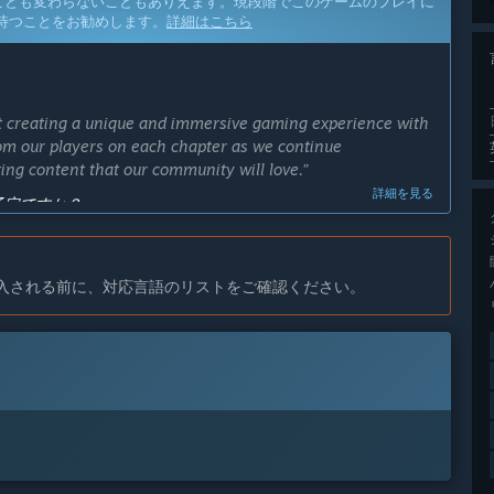
ことも変わらないこともありえます。現段階でこのゲームのプレイに
待つことをお勧めします。
詳細はこちら
ut creating a unique and immersive gaming experience with
om our players on each chapter as we continue
ing content that our community will love.”
詳細を見る
予定ですか？
Early Access until 2025, as we continue to develop and
 estimate may be subject to change as we work through the
dates to our community as they arise.”
入される前に、対応言語のリストをご確認ください。
ンの違いは？
 the story-arcs have been completed, at which point the full
 chapter, we plan to introducing additional mechanics,
foundation laid out in the preceding chapters.”
erves as a free-to-play introduction to the game world and
。
with inventory/item-based puzzle mechanics, "inspect item"
an expect an average play time of 30-60 minutes for the