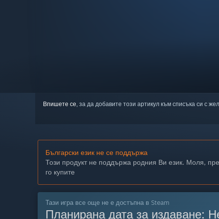
Впишете се
, за да добавите този артикул към списъка си с же
Български език не се поддържа
Този продукт не поддържа родния Ви език. Моля, пр
го купите
Тази игра все още не е достъпна в Steam
Планирана дата за издаване:
Н