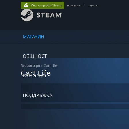
Инсталирайте Steam
вписване
|
език
МАГАЗИН
ОБЩНОСТ
Всички игри
>
Cart Life
Cart Life
ОТНОСНО
ПОДДРЪЖКА