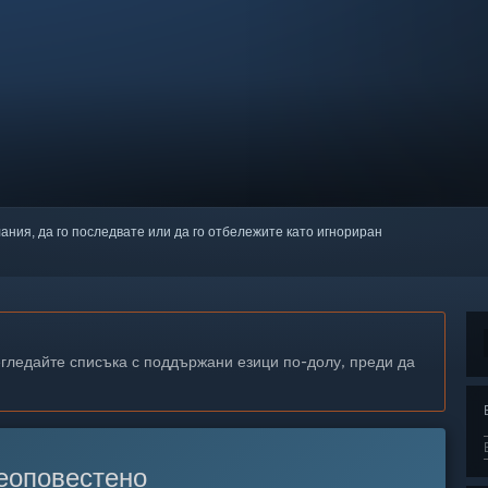
лания, да го последвате или да го отбележите като игнориран
егледайте списъка с поддържани езици по-долу, преди да
еоповестено