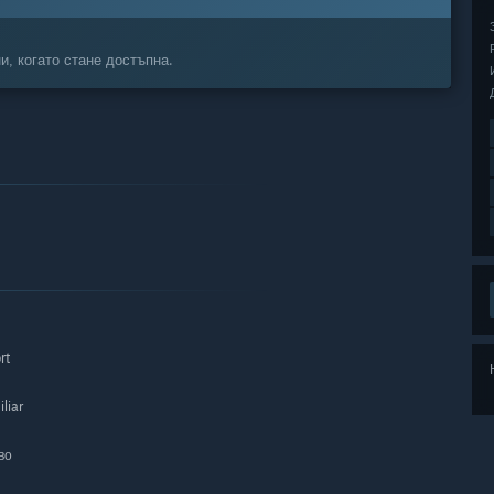
и, когато стане достъпна.
rt
liar
во