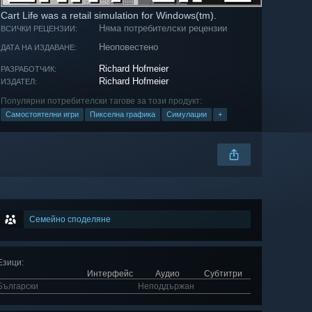
Cart Life was a retail simulation for Windows(tm).
Няма потребителски рецензии
ВСИЧКИ РЕЦЕНЗИИ:
Неоповестено
ДАТА НА ИЗДАВАНЕ:
Richard Hofmeier
РАЗРАБОТЧИК:
Richard Hofmeier
ИЗДАТЕЛ:
Популярни потребителски тагове за този продукт:
Самостоятелни игри
Пикселна графика
Симулации
+
Семейно споделяне
Езици
:
Интерфейс
Аудио
Субтитри
Български
Неподдържан