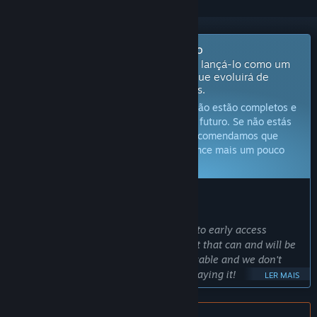
Brevemente em Acesso Antecipado
Os developers deste jogo pretendem lançá-lo como um
projeto ainda em desenvolvimento, que evoluirá de
acordo com o feedback dos jogadores.
Atenção:
Jogos de Acesso Antecipado não estão completos e
não é garantido que sejam alterados no futuro. Se não estás
confiante neste jogo no estado atual, recomendamos que
esperes até que o desenvolvimento avance mais um pouco
Fica a saber mais
O QUE OS CRIADORES DO JOGO TÊM A DIZER:
Porquê Acesso Antecipado?
"We've chosen to release Eye uv Eve into early access
because there is so much more content that can and will be
made, but what there is is entirely playable and we don't
want to deprive anyone of the fun of playing it!
LER MAIS
We're hoping the community will be vocal in their feedback