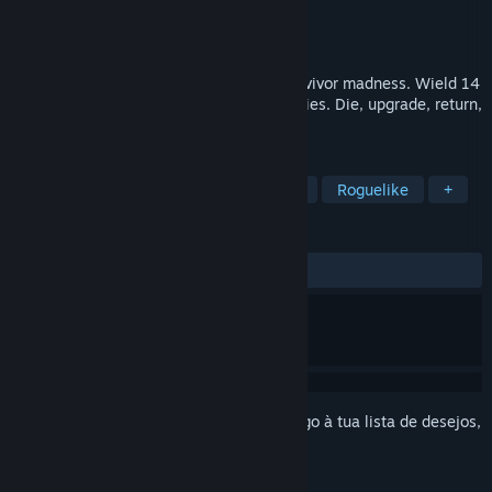
Developer
Autonomic Interactive
Editora
Autonomic Interactive
Lançamento:
Em breve
Multi-gun bullet heaven arena arcade survivor madness. Wield 14
guns at once and destroy hordes of enemies. Die, upgrade, return,
destroy, repeat.
MARCADORES
Arena Shooter
Ação
Roguelite
Roguelike
+
ANÁLISES
Sem análises de utilizadores
Inicia a sessão
para adicionares este artigo à tua lista de desejos,
segui-lo ou ignorá-lo.