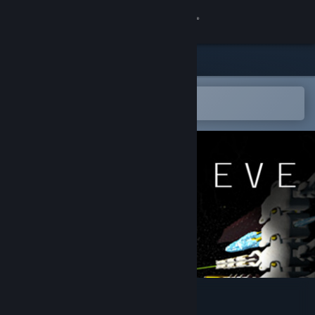
Iniciar sessão
Loja
Comunidade
Abre na app Steam Mobile
para adicionares à lista de desejos
Sobre
Apoio
Alterar idioma
Instala a app móvel do Steam
Ver versão para computadores
Eye uv Eve