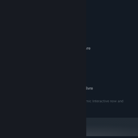
Requisitos do Sistema
MÍNIMOS:
10
SISTEMA OPERATIVO:
intel i5
PROCESSADOR:
16 GB de RAM
MEMÓRIA:
Requer 10 GB de espaço livre
ESPAÇO NO DISCO:
RECOMENDADOS:
10
SISTEMA OPERATIVO:
intel i7
PROCESSADOR:
32 GB de RAM
MEMÓRIA:
RTX 3080
PLACA GRÁFICA:
Requer 10 GB de espaço livre
ESPAÇO NO DISCO:
Eye uv Eve and everything in it are owned by Autonomic Interactive now and
forever, long live Eye uv Eve.