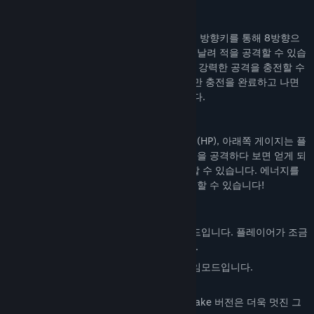
게임 설명
모든 전투는 공중에서 진행되며, 플레이어는 방향키를 통해 8방향으
로 날아다닐 수 있고
Z
혹은
Space
로 펀치를 날려 적을 공격할 수 있습
니다. 이 때 키를 꾹 누르고 있으면
러시
라는 강력한 공격을 충전할 수
있는데, 충전 도중에는 아무것도 할 수 없지만 충전을 완료하고 나면
좀 더 넓은 범위에 연속 공격을 가하게 됩니다.
좌측 상단 위쪽 게이지는 플레이어의
생명력
(HP), 아래쪽 게이지는 플
레이어의
에너지
를 나타냅니다. 에너지는 적을 공격하다 보면 얻게 되
고, 에너지를 소모하여
강력한 기술
을 사용할 수 있습니다. 에너지를
소모하는 기술들은 보스와 싸워 이기면 획득할 수 있습니다!
게임모드
이지 모드:
초보 플레이어를 위한 게임모드입니다. 플레이어가 조금
더 많은 생명력(HP)을 가지고 시작합니다.
노멀 모드:
일반적인 플레이어를 위한 게임모드입니다.
Original버전은 무료로 즐길 수 있으며 Remake 버전은 더욱 멋진 그