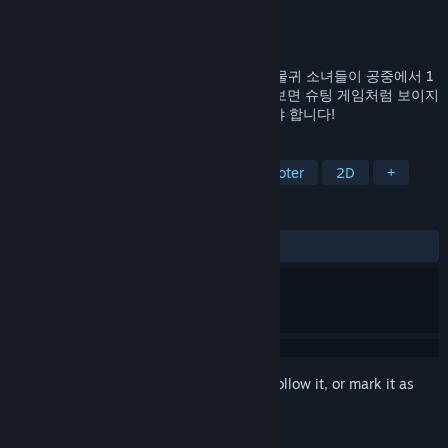
Developer
Nomary
Publisher
PsychoFlux Entertainment
Released
May 26, 2023
냥냥펀치(Nyan-Nyan Punch!)는 귀여운 동물귀 소녀들이 공중에서 1
대 1 싸움을 벌이는 액션 게임입니다. 언뜻 보면 슈팅 게임처럼 보이지
만 펀치를 날려 시원한 근접 공격으로 싸워야 합니다!
TAGS
Side Scroller
Shoot 'Em Up
Shooter
2D
+
REVIEWS
ALL TIME:
Positive
(100% of 40)
Sign in
to add this item to your wishlist, follow it, or mark it as
ignored