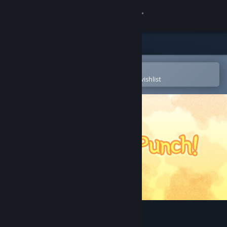
Sign in
Store
Community
Open in the Steam Mobile App
To easily purchase or add to your wishlist
About
Support
Change language
Get the Steam Mobile App
View desktop website
Nyan-Nyan Punch!