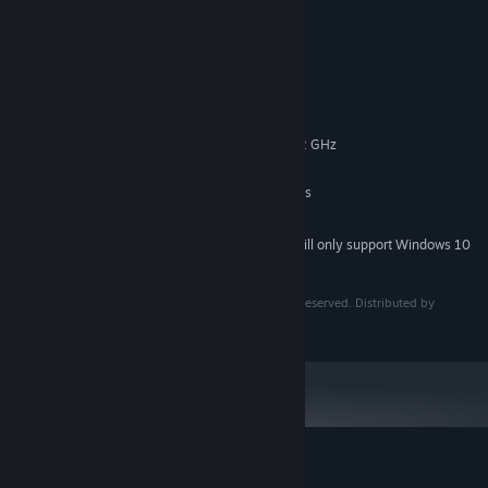
래픽과 추가 요소를 즐길 수 있습니다.
System Requirements
MINIMUM:
Windows 7 / 8 / 8.1 / 10
OS *:
Any processor w/ a clock rate of 2 GHz
PROCESSOR:
2 GB RAM
MEMORY:
CPU-integrated or on-board graphics
GRAPHICS:
250 MB available space
STORAGE:
Starting January 1st, 2024, the Steam Client will only support Windows 10
*
and later versions.
Nyan-Nyan Punch! © 2022-2023 Nomary. All rights reserved. Distributed by
PsychoFlux Entertainment.
Customer reviews for Nyan-Nyan Punch!