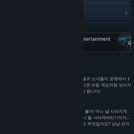
View update history
Read related news
READ MORE
View discussions
Check out the entire PsychoFlux Entertainment
collection on Steam
Find Community Groups
Title:
Nyan-Nyan Punch!
About This Game
Genre:
Action
,
Adventure
,
Indie
Release Date:
May 26, 2023
냥냥펀치
(Nyan-Nyan Punch!)는 귀여운 동물귀 소녀들이 공중에서 1
대 1 싸움을 벌이는 액션 게임입니다. 언뜻 보면 슈팅 게임처럼 보이지
만 펀치를 날려 시원한 근접 공격으로 싸워야 합니다!
시놉시스
자칭 고양이들의 신, '냥신'의 가보인 '냥냥이 볼'이 어느 날 사라지게
됩니다. 게다가 주변에 있던 다른 물건도 하나 둘 사라져버리기까지...
범인의 정체는 누구일까요? 그리고 그 목적은 무엇일까요? 냥냥 펀치
를 날리며 사건의 진실을 파헤쳐 봅시다!