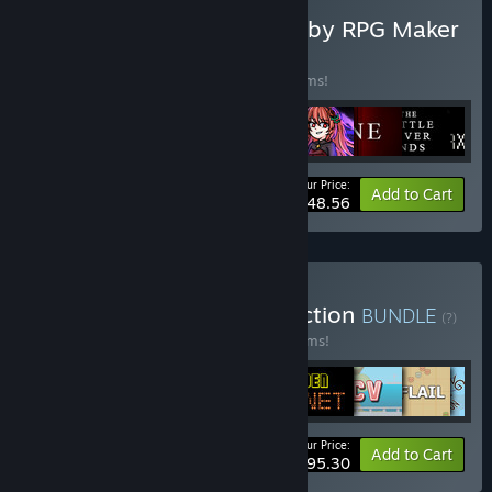
Buy PsychoFlux: Powered by RPG Maker
BUNDLE
(?)
Buy this bundle to save 20% off all 24 items!
Your Price:
-20%
Bundle info
Add to Cart
$48.56
Buy The PsychoFlux Collection
BUNDLE
(?)
Buy this bundle to save 20% off all 70 items!
Your Price:
-20%
Bundle info
Add to Cart
$195.30