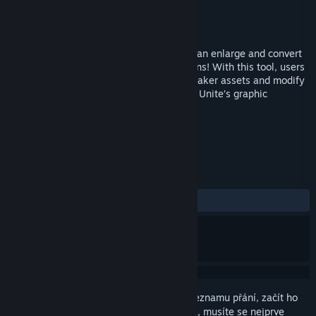
Vývojář
カル太
,
Gotcha Gotcha Games
Vydavatel
Gotcha Gotcha Games
Vydání
15. úno. 2023
PiXel ScaLer is a powerful mini app that can enlarge and convert
pixel arts into higher resolution illustrations! With this tool, users
can now resize custom or previous RPG Maker assets and modify
a little to quickly adapt it into RPG Maker Unite’s graphic
standards!
ZNAČKY
Úprava fotografií
Software
+
RECENZE
VŠECHNY:
Spíše kladné
(74 % z 31)
Abyste si mohli tento produkt přidat do seznamu přání, začít ho
sledovat nebo ho zařadit mezi ignorované, musíte se nejprve