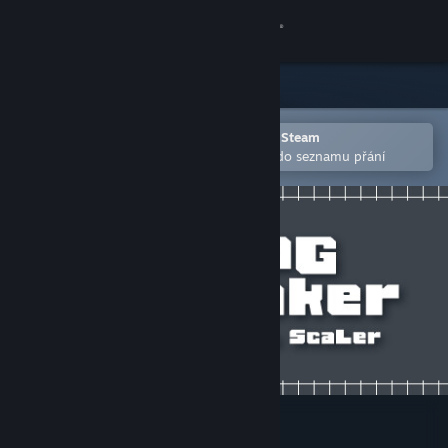
Přihlásit se
Obchod
Komunita
Otevřete v mobilní aplikaci služby Steam
Pro snazší zakoupení nebo přidání do seznamu přání
Informace
Podpora
Změnit jazyk
Mobilní aplikace služby Steam
Desktopová verze stránky
RPG Maker - PiXel ScaLer