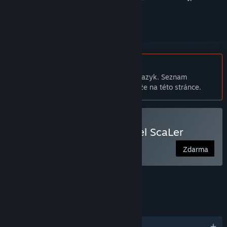
přihlásit
.
Čeština není podporována
Tento produkt nepodporuje Váš místní jazyk. Seznam
podporovaných jazyků je k dispozici níže na této stránce.
Používat RPG Maker - PiXel ScaLer
Zdarma
FUNKCE
JAZYKY
Podporované jazyky: 3