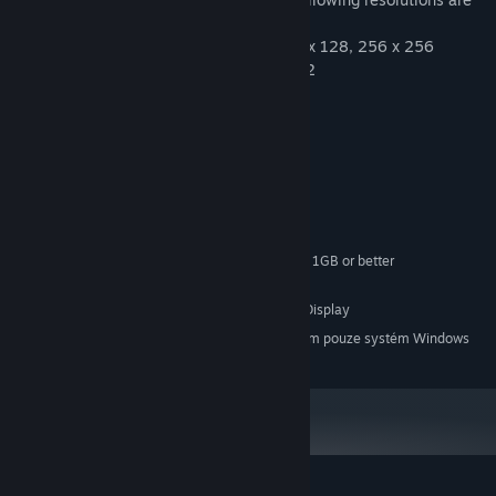
supported.
Walking graphics: 48 x 48, 64 x 64, 128 x 128, 256 x 256
SV Battler: 64 x 64, 320 x 320, 512 x 512
Systémové požadavky
MINIMÁLNÍ:
Windows® 8.1/10 (64bit)
OS *:
Intel Core i3-4340 or better
PROCESOR:
8 GB RAM
PAMĚŤ:
Compatible OpenGL / VRAM 1GB or better
GRAFICKÁ KARTA:
45 MB volného místa
PEVNÝ DISK:
1280x768 or better Display
DODATEČNÉ POZNÁMKY:
Od 1. ledna 2024 podporuje klient služby Steam pouze systém Windows
*
10 a novější.