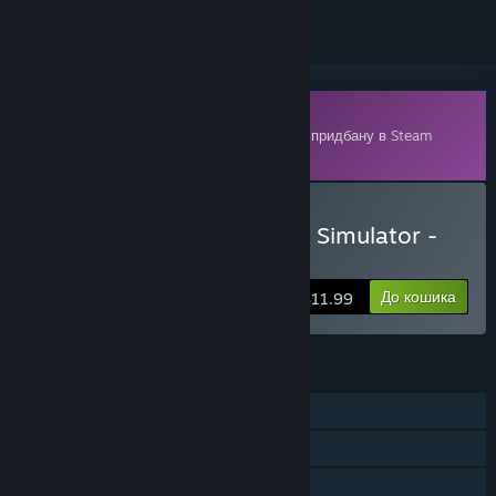
Завантажуваний вміст
Для запуску цього вмісту необхідно мати придбану в Steam
копію
American Truck Simulator
.
Придбати American Truck Simulator -
Kansas
До кошика
$11.99
ОСОБЛИВОСТІ
Однокористувацька гра
Мережева кооперативна гра
Завантажуваний вміст