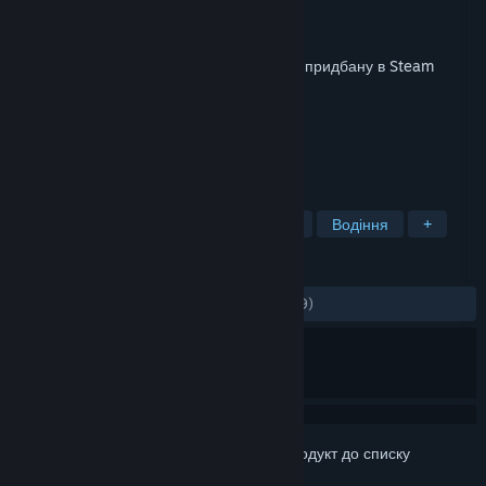
Розробник
SCS Software
Видавець
SCS Software
Дата виходу
30 листоп. 2023
Для запуску цього вмісту необхідно мати придбану в Steam
копію
American Truck Simulator
.
ПОЗНАЧКИ
Інді
Симулятор
Відкритий світ
Водіння
+
РЕЦЕНЗІЇ
ЗА ВЕСЬ ЧАС:
дуже схвальні
(87% з 299)
Увійдіть до акаунта
, щоби додати цей продукт до списку
бажаного чи позначити як ігнорований.