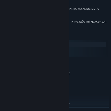
фермерську спадщину Канзасу.
Насолоджуйтеся вантажівками через кілька мальовничих
містечок.
Поїдьте через широкі прерії, відкриваючи незабутні краєвиди.
Системні вимоги
Windows
macOS
SteamOS + Linux
МІНІМАЛЬНІ:
Windows 10 64-bit
ОС:
Intel Core i5-6400 or AMD Ryzen 3
ПРОЦЕСОР:
1200 or similar
8 GB ОП
ОПЕРАТИВНА ПАМ’ЯТЬ:
NVIDIA GeForce GTX 660 or AMD
ВІДЕОКАРТА:
Radeon RX 460 or Intel HD 630 (2GB VRAM)
25 GB доступного місця
МІСЦЕ НА ДИСКУ:
Disk Space for American
ДОДАТКОВІ ПРИМІТКИ:
Truck Simulator base game
ЧИТАТИ ДАЛІ