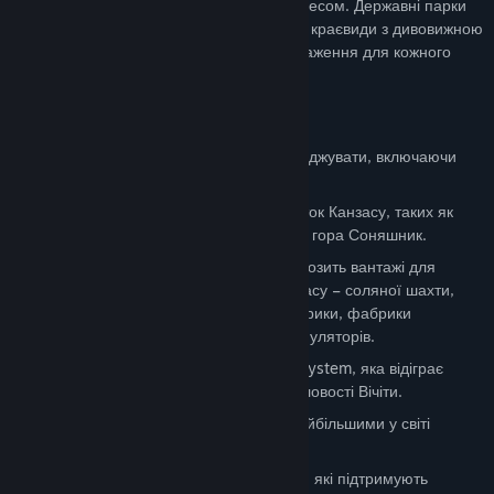
намагається йти в ногу з технічним прогресом. Державні парки
та величезні прерії пропонують унікальні краєвиди з дивовижною
атмосферою, яка залишить незабутні враження для кожного
водія вантажівки.
Ключові характеристики:
Доставляйте в 14 міст, які можна досліджувати, включаючи
Канзас-Сіті, Вічіту або Топіку.
Подивіться на кілька унікальних пам’яток Канзасу, таких як
історичний Додж-Сіті, Монумент-Рокс і гора Соняшник.
Станьте водієм вантажівки, який перевозить вантажі для
ключових галузей промисловості Канзасу – соляної шахти,
харчової фабрики, автомобільної фабрики, фабрики
будівельних матеріалів і фабрики акумуляторів.
Доставляйте вантаж до компанії Aerosystem, яка відіграє
ключову роль в аерокосмічній промисловості Вічіти.
Відвідайте Хатчінсон і помилуйтеся найбільшими у світі
силосами.
Візьміть участь у перевезенні вантажів, які підтримують