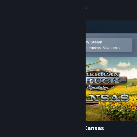
Увійти
Крамниця
Спільнота
Відкрити в мобільному застосунку Steam
Щоби легко придбати або додати до списку бажаного
Інформація
Підтримка
Змінити мову
Завантажити мобільний застосунок Steam
Переглянути повну версію
American Truck Simulator - Kansas