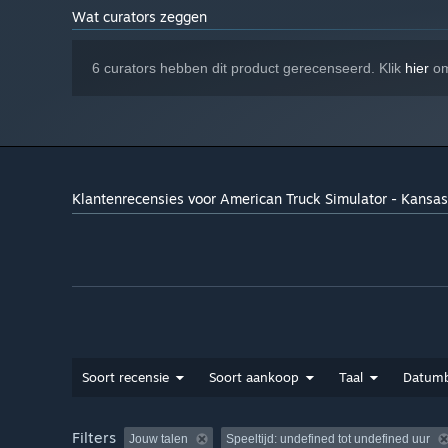
Wat curators zeggen
6 curators hebben dit product gerecenseerd. Klik
hier
om
Klantenrecensies voor American Truck Simulator - Kansas
Soort recensie
Soort aankoop
Taal
Datumb
Filters
Jouw talen
Speeltijd:
undefined tot undefined uur