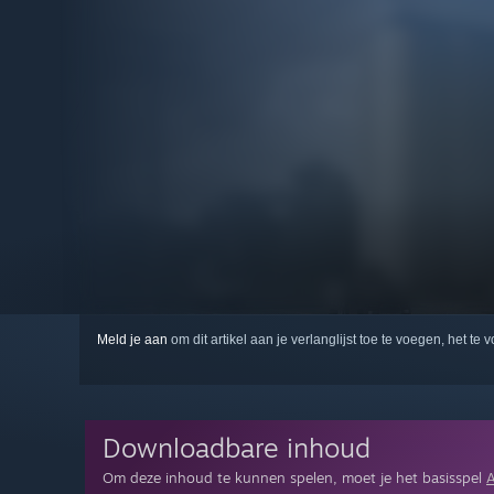
Meld je aan
om dit artikel aan je verlanglijst toe te voegen, het te 
Downloadbare inhoud
Om deze inhoud te kunnen spelen, moet je het basisspel
A