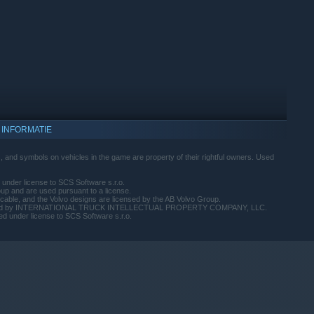
 INFORMATIE
 and symbols on vehicles in the game are property of their rightful owners. Used
 under license to SCS Software s.r.o.
up and are used pursuant to a license.
cable, and the Volvo designs are licensed by the AB Volvo Group.
s licensed by INTERNATIONAL TRUCK INTELLECTUAL PROPERTY COMPANY, LLC.
d under license to SCS Software s.r.o.