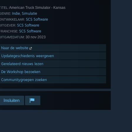
American Truck Simulator - Kansas
TITEL:
Indie
Simulatie
,
GENRE:
SCS Software
ONTWIKKELAAR:
SCS Software
UITGEVER:
SCS Software
FRANCHISE:
30 nov 2023
UITGAVEDATUM:
Naar de website
Updategeschiedenis weergeven
Gerelateerd nieuws lezen
De Workshop bezoeken
Communitygroepen zoeken
Insluiten