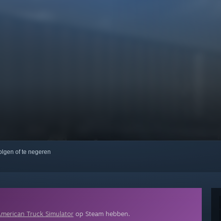
volgen of te negeren
merican Truck Simulator
op Steam hebben.