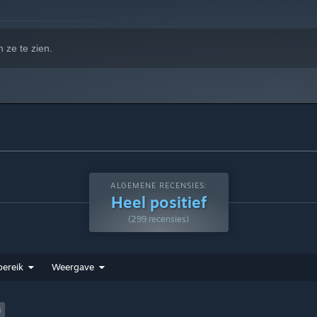
 ze te zien.
ALGEMENE RECENSIES:
Heel positief
(299 recensies)
ereik
Weergave