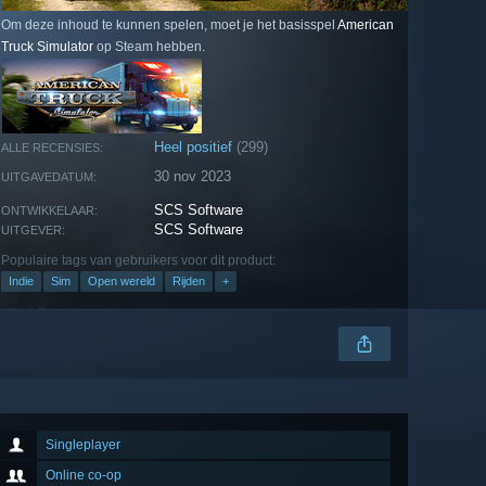
Om deze inhoud te kunnen spelen, moet je het basisspel
American
Truck Simulator
op Steam hebben.
Heel positief
(299)
ALLE RECENSIES:
30 nov 2023
UITGAVEDATUM:
SCS Software
ONTWIKKELAAR:
SCS Software
UITGEVER:
Populaire tags van gebruikers voor dit product:
Indie
Sim
Open wereld
Rijden
+
Singleplayer
Online co-op