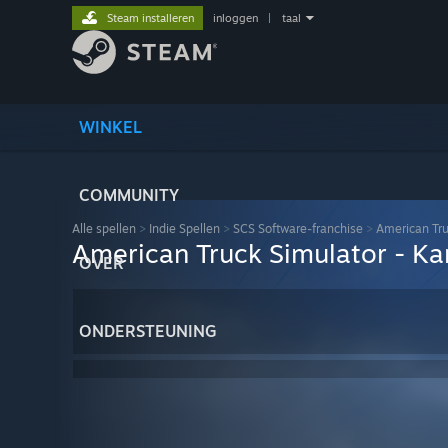
Steam installeren
inloggen
|
taal
WINKEL
COMMUNITY
Alle spellen
>
Indie Spellen
>
SCS Software-franchise
>
American Tru
American Truck Simulator - Ka
OVER
ONDERSTEUNING