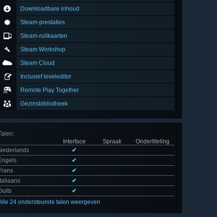
Downloadbare inhoud
Steam-prestaties
Steam-ruilkaarten
Steam Workshop
Steam Cloud
Inclusief leveleditor
Remote Play Together
Gezinsbibliotheek
Talen
:
Interface
Spraak
Ondertiteling
Nederlands
✔
Engels
✔
Frans
✔
Italiaans
✔
Duits
✔
Alle 24 ondersteunde talen weergeven