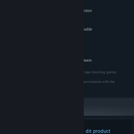
ストーリー等は特にありません。
Windows 10
BESTURINGSSYSTEEM:
X64 architecture with SSE2 instruction
PROCESSOR:
弾とか当たると痛そうな物に当たると被弾になり残り人数が一
set support
人減ります。
1024 MB RAM
GEHEUGEN:
残り人数が0の状態で被弾するとゲームオーバーとなりゲームが
DX10, DX11, and DX12-capable
GRAFISCHE KAART:
終了します。
GPUs
Versie 11
DIRECTX:
InfiniteモードとAllBossモードの2つのモードが存在します。
250 MB beschikbare ruimte
OPSLAGRUIMTE:
Infiniteモードではゲームクリアーはありません。
AANBEVOLEN:
ゲームオーバーになるまで次々に登場するボスを倒し続けてく
Vereist een 64-bitsprocessor en -besturingssysteem
ださい。
AllBossモードでは全てのボスを倒すとゲームクリアーとなりま
"Touhou Project" is a group of works centered on barrage shooting games
す。
produced by "©Shanghai Alice Genrakudan".
This work is a secondary creation game produced in accordance with the
"Guidelines for Touhou Project Fan Creators (→)".
Ver1.1追記
ボスの数は現状LEVEL1が16、LEVEL2が15、LEVEL3～4が18
ずつ、LEVEL5～6が20ずつ
の合計107となっております。スペルカードの数は147です。
ボムボタンを押すと残機のカケラを一つ消費して霊撃を使用す
ることができます。
Er zijn geen recensies voor dit product
霊撃を使用すると被弾時と同様の弾消し効果と3秒ほどの無敵時