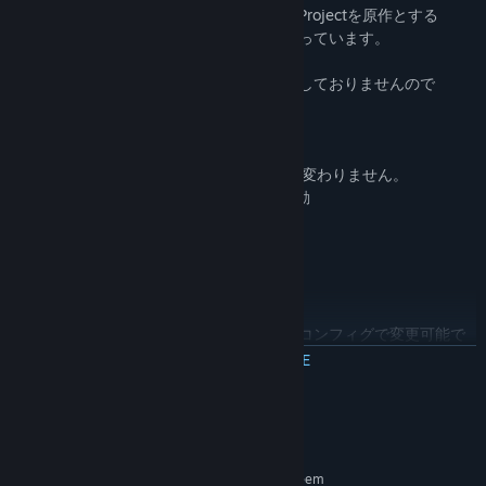
この作品は上海アリス幻樂団様の東方Projectを原作とする
二次創作弾幕シューティングゲームとなっています。
制作に上海アリス幻樂団様は一切関与しておりませんので
ご理解のほどよろしくお願いします。
■2.操作方法
基本的には東方Project原作とほとんど変わりません。
・上下左右 … プレイヤー/カーソルの移動
・Zキー … ショット、決定
・Xキー … ボム(霊撃)、キャンセル
・左Shift … 押している間低速移動
・Esc … ポーズ、キャンセル
これらのボタンは全てゲーム内のキーコンフィグで変更可能で
す。
MEER INFORMATIE
また、キーコンフィグでボタンを登録することで
ゲームパッドによる操作も(おそらく)可能です。
Systeemeisen
■3.マニュアル
MINIMUM:
特に意味もなく様々なボスと連続で戦うゲームです。
Vereist een 64-bitsprocessor en -besturingssysteem