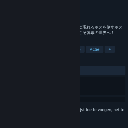
Ontwikkelaar
夢幻泡影リョウショウカカン
Uitgever
夢幻泡影リョウショウカカン
Uitgebracht
27 jan 2023
幻想郷の人妖が入り混じった世界で、次々に現れるボスを倒すボス
ラッシュ形式の弾幕シューティング。ようこそ弾幕の世界へ！
TAGS
Bullethell
Shooter
2D
Indie
Actie
+
RECENSIES
Geen gebruikersrecensies
Meld je aan
om dit artikel aan je verlanglijst toe te voegen, het te
volgen of te negeren