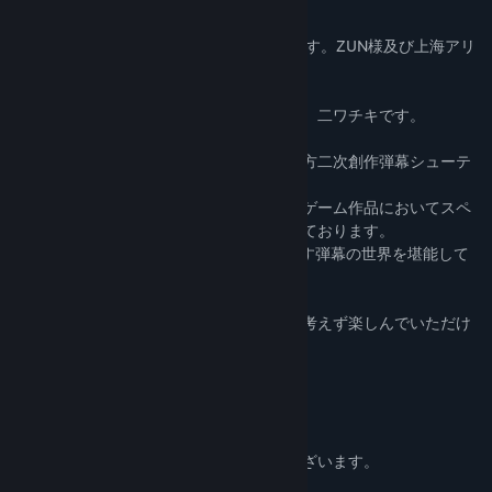
※この作品は東方Projectの二次創作作品です。ZUN様及び上海アリ
ス幻樂団様とは一切関係ございません。
どうも、夢幻泡影リョウショウカカン代表、二ワチキです。
この作品はいわゆるボスラッシュ形式の東方二次創作弾幕シューテ
ィングとなっております。
登場キャラクターは東方紅魔郷以降に原作ゲーム作品においてスペ
ルカードを使用したキャラほぼ全員となっております。
総勢100人を超えるキャラクターが織りなす弾幕の世界を堪能して
もらえればいいなと思います。
ストーリーなどは特にありませんので何も考えず楽しんでいただけ
れば幸いです。
以下readmeよりコピペ
■1.挨拶
この度は、「東方弾幕Infinity」を
手に取っていただき、誠にありがとうございます。