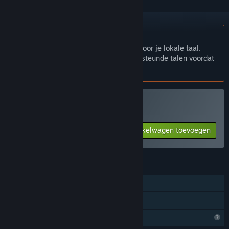
Nederlands wordt niet ondersteund
Dit product heeft geen ondersteuning voor je lokale taal.
Bekijk de onderstaande lijst met ondersteunde talen voordat
je het koopt.
東方弾幕Infinity kopen
Aan winkelwagen toevoegen
$8.99
FUNCTIES
Singleplayer
Gezinsbibliotheek
Profielfuncties beperkt