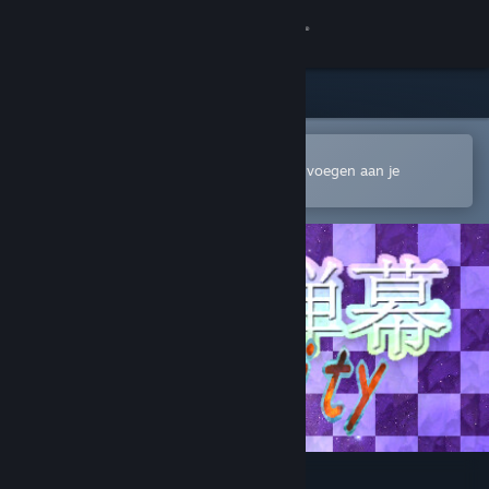
Inloggen
Winkel
Community
In de mobiele Steam-app openen
Om gemakkelijk te kopen of toe te voegen aan je
verlanglijst
Over
Ondersteuning
Taal wijzigen
Download de mobiele Steam-app
Desktopwebsite weergeven
東方弾幕Infinity