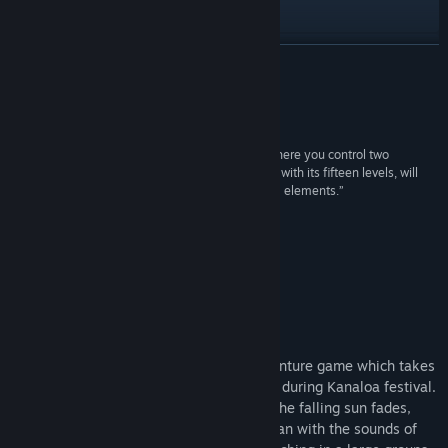
YouTube
Ver historial de actualizaciones
LEER MÁS
Leer noticias relacionadas
Reseñas
Ver discusiones
“A jumping game from the dark magical Japan where you control two
playable characters - a fox and a guy. The game, with its fifteen levels, will
Buscar grupos de la comunidad
test your platforming skills and also includes RPG elements.”
CzechLP
Título:
Miwa: The Sacred Fox
Género:
Aventura
Acerca de este juego
Fecha de lanzamiento:
18 JUN 2023
Tarnished Village Kamijima
Miwa: The Sacred Fox is a 2D styled adventure game which takes
place in the dark magical Japanese world during Kanaloa festival.
Every evening, when the last glimmer of the falling sun fades,
night marchers are rising up from the ocean with the sounds of