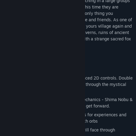
blown conch shell tones and they are marching in a large groups
to the tarnished sacred places of Japan. This time they are
marching into your tarnished village. The only thing you
remember are the screams of dying people and friends. As one of
the few survivors, you decides to sanctify yours village again and
you are ready to explore the dark deep caverns, ruins of ancient
cities and magical landscapes of Japan with a strange sacred fox
called Miwa.
Game Features & Mechanics
Classic 2D platformer game with advanced 2D controls. Double
jump, charge, dash and slash your way through the mystical
world of Japan.
Play as two characters with specific mechanics - Shima Nobu &
fox Miwa and solve puzzles together to get forward.
Level up during adventure & trade souls for experiences and
upgrade your character with more health orbs
Over 15 different enemies which you will face through