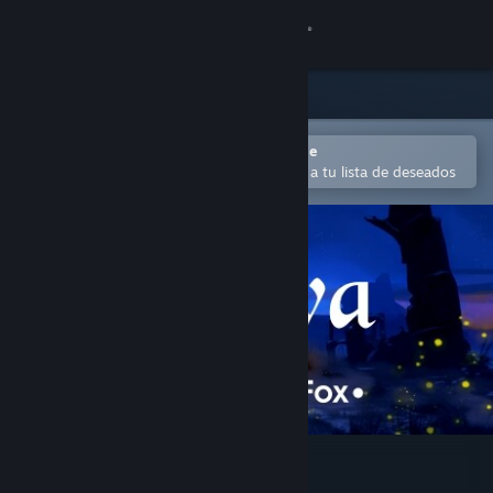
Iniciar sesión
Tienda
Comunidad
Abrir en la aplicación Steam Mobile
Para comprar o agregar fácilmente a tu lista de deseados
Acerca de
Soporte
Cambiar idioma
Obtener la aplicación de Steam Mobile
Ver versión clásica
Miwa: The Sacred Fox