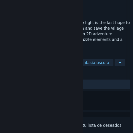
Desarrollador
Baki Studio
Editor
Baki Studio
Lanzado el
18 JUN 2023
Dive into Japanese-Hawaiian story, where light is the last hope to
survive. Play as Shima Nobu and fox Miwa and save the village
from darkness. Miwa: The Sacred Fox is an 2D adventure
platformer game with many interesting puzzle elements and a
beautiful hand-drawn mystical world.
ETIQUETAS
Aventura
Plataformas en 2D
Fantasía oscura
+
RESEÑAS
SIEMPRE:
4 reseñas de usuarios
()
Inicia sesión
para agregar este artículo a tu lista de deseados,
seguirlo o marcarlo como ignorado.