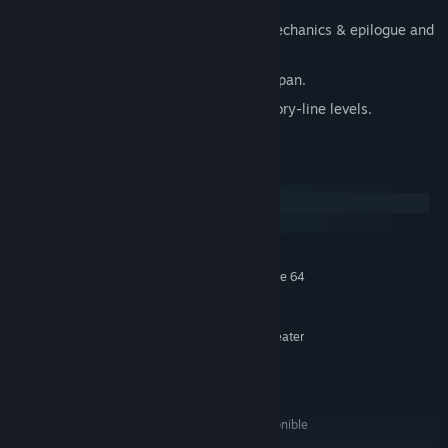
adventure.
Over 15 different levels with unique mechanics & epilogue and
prologue.
Beautiful hand-drawn landscapes of Japan.
Special gamemode after completing story-line levels.
Requisitos del sistema
Windows
macOS
MÍNIMO:
Requiere un procesador y un sistema operativo de 64
bits
Windows 7 (64bit) or greater
SO *:
AMD Athlon Silver 3050U or greater
PROCESADOR:
4 GB de RAM
MEMORIA:
AMD Radeon HD 8570D
GRÁFICOS:
Versión 11
DIRECTX:
1500 MB de espacio disponible
ALMACENAMIENTO:
RECOMENDADO: