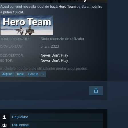
Acest conținut necesită jocul de bază
Hero Team
pe Steam pentru
a putea fi jucat.
Nicio recenzie de utilizator
TOATE RECENZIILE:
5 ian. 2023
DATA LANSĂRII:
Never Don't Play
DEZVOLTATOR:
Never Don't Play
EDITOR:
Etichetele populare ale utilizatorilor pentru acest produs:
Acțiune
Indie
Gratuit
+
Un jucător
PvP online