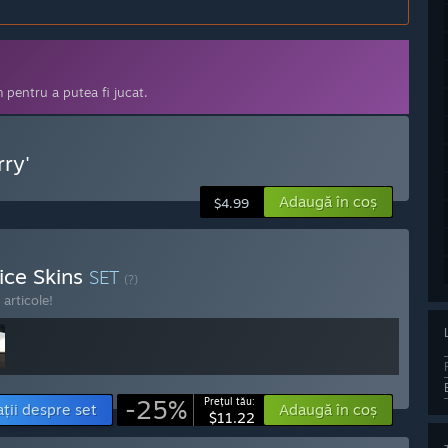
pentru a putea fi jucat.
ry'
Adaugă în coș
$4.99
ice Skins
SET
(?)
articole!
-25%
Prețul tău:
ții despre set
Adaugă în coș
$11.22