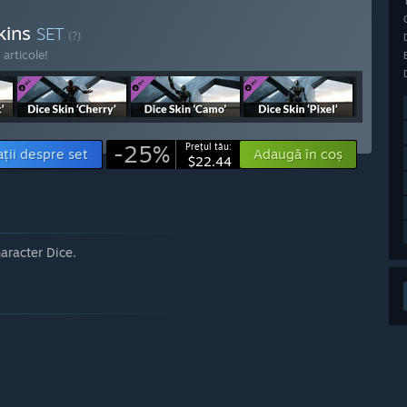
kins
SET
(?)
articole!
-25%
Prețul tău:
ții despre set
Adaugă în coș
$22.44
haracter Dice.