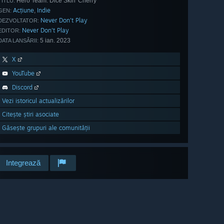
Hero Team: Dice Skin 'Cherry'
TITLU:
Acțiune
Indie
,
GEN:
Never Don't Play
DEZVOLTATOR:
Never Don't Play
EDITOR:
5 ian. 2023
DATA LANSĂRII:
X
YouTube
Discord
Vezi istoricul actualizărilor
Citește știri asociate
Găsește grupuri ale comunității
Integrează