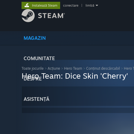
Instalează Steam
conectare
|
limbă
MAGAZIN
COMUNITATE
Toate jocurile
>
Acțiune
>
Hero Team
>
Conținut descărcabil
>
Hero T
Hero Team: Dice Skin 'Cherry'
DESPRE
ASISTENȚĂ