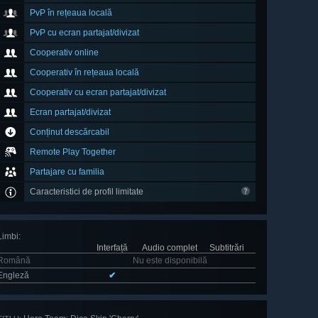
PvP în rețeaua locală
PvP cu ecran partajat/divizat
Cooperativ online
Cooperativ în rețeaua locală
Cooperativ cu ecran partajat/divizat
Ecran partajat/divizat
Conținut descărcabil
Remote Play Together
Partajare cu familia
Caracteristici de profil limitate
Limbi
:
Interfață
Audio complet
Subtitrări
Română
Nu este disponibilă
Engleză
✔