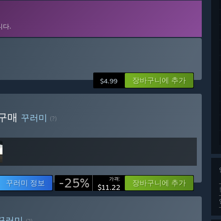
니다.
장바구니에 추가
$4.99
s 구매
꾸러미
(?)
-25%
가격:
꾸러미 정보
장바구니에 추가
$11.22
꾸러미