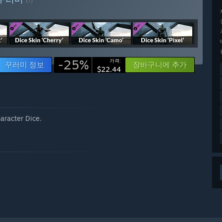
(?)
-25%
가격:
꾸러미 정보
장바구니에 추가
$22.44
haracter Dice.