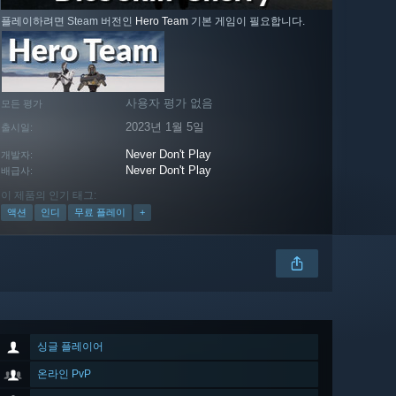
플레이하려면 Steam 버전인
Hero Team
기본 게임이 필요합니다.
사용자 평가 없음
모든 평가
2023년 1월 5일
출시일:
Never Don't Play
개발자:
Never Don't Play
배급사:
이 제품의 인기 태그:
액션
인디
무료 플레이
+
싱글 플레이어
온라인 PvP