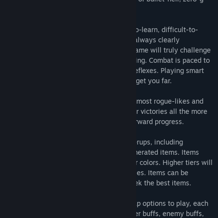
space physics, roguelikes and ARPGs.
This game was created to offer an easy-to-learn, difficult-to-
master style of combat, where danger is always clearly
telegraphed and mostly avoidable. This game will truly challenge
your spatial awareness and decision making. Combat is paced to
be engaging, but not require twitch-like reflexes. Playing smart
and mastering your ship's movement will get you far.
This game also offers a balance between most rogue-likes and
rpgs. Having punishing deaths makes your victories all the more
meaningful, but there is still long-term forward progress.
There are several systems of player powerups, including
stackable relics [buffs], and randomly-generated items. Items
come in tiers of strength, denoted by their colors. Higher tiers will
have more 'affixes' and larger stat increases. Items can be
'farmed' for those players who wish to seek the best items.
You will generally be given 3 different map options to play, each
with their own modifiers for XP rate, player buffs, enemy buffs,