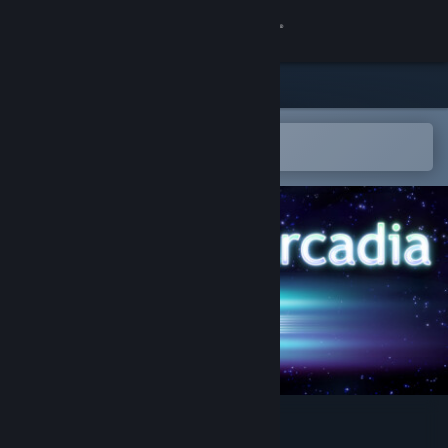
Kirjaudu sisään
Kauppa
Yhteisö
Avaa Steam-mobiilisovelluksessa
Helppo ostaa tai lisätä toivelistalle
Tietoa
Tuki
Vaihda kieli
Hanki Steam-mobiilisovellus
Näytä työpöytäsivusto
Sanctum Arcadia