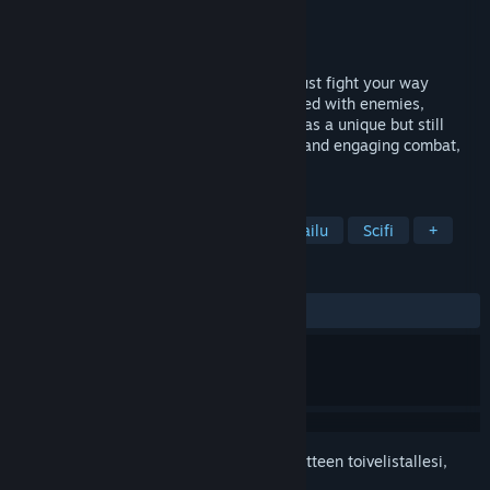
Kehittäjä
Phoslyte LLC
Julkaisija
Phoslyte LLC
Julkaistu
13.1.2023
Sanctum Arcadia is a game where you must fight your way
through increasingly dangerous zones filled with enemies,
hazards, and mystery. Sanctum Arcadia has a unique but still
familiar progression system, challenging and engaging combat,
all in a smooth Arcade-like experience.
TUNNISTEET
Avaruus
Arcade
Toimintaseikkailu
Scifi
+
ARVOSTELUT
YHTEENSÄ:
1 käyttäjäarvostelua
()
Kirjautumalla sisään
voit lisätä tämän tuotteen toivelistallesi,
seurata sitä tai merkitä sen ohitetuksi