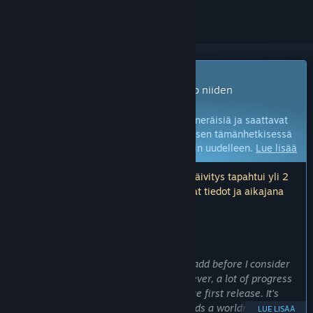
Early Access -peli
Voit pelata näitä pelejä viipymättä – jo niiden
kehitysvaiheessa.
Huomaa:
Early Access -pelit ovat keskeneräisiä ja saattavat
vielä muuttua. Jos et halua pelata peliä sen tämänhetkisessä
tilassa, odota ja tarkista peli myöhemmin uudelleen.
Lue lisää
Huomaa: viimeisin kehittäjien tekemä päivitys tapahtui yli 2
vuotta sitten. Kehittäjien tässä kuvaamat tiedot ja aikajana
eivät välttämättä ole enää ajan tasalla.
KEHITTÄJIEN KERTOMAA:
Miksi Early Access?
There are some big features I'd like to add before I consider
the game ready for a 1.0 release. However, a lot of progress
has been made and content added since first release. It's
getting much closer to 1.0, but still needs a worldmap, more
LUE LISÄÄ