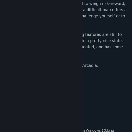
and rewards for completion. You will need to weigh risk-reward,
as sometimes your ship will be weak, but a difficult map offers a
large reward. There are always ways to challenge yourself or to
play at a more relaxed pace.
This is an early-access game, so a few big features are still to
come, but the core parts of the game are in a pretty nice state.
This game will continue to be regularly updated, and has some
ambitious goals in the long run.
We hope you enjoy your stay in Sanctum Arcadia.
Järjestelmävaatimukset
VÄHINTÄÄN:
Windows 7+
KÄYTTÖJÄRJESTELMÄ *:
2.2GHz Dual Core2.2GHz Dual Core
SUORITIN:
4 GB RAM
MUISTI:
512MB VRAM
GRAFIIKKA:
2 GB kiintolevytilaa
TALLENNUS:
1.1.24 alkaen Steam-asiakasohjelma tukee vain Windows 10:tä ja
*