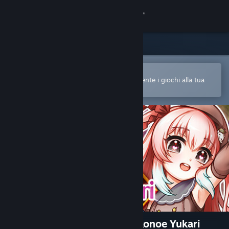
Accedi
Negozio
Comunità
Apri nell'app mobile di Steam
Per acquistare o aggiungere facilmente i giochi alla tua
Lista dei desideri
Informazioni
Assistenza
Cambia la lingua
Ottieni l'app mobile di Steam
Visualizza il sito web per desktop
The Lord of the Parties × Kokonoe Yukari