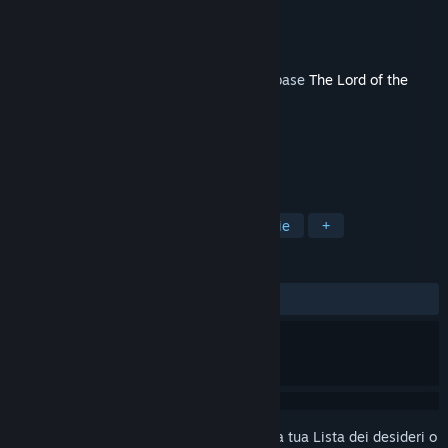
Sviluppatore
Magic Cube
,
Dizcon
Editore
HIKE Inc.
Rilasciato
14 dic 2022
Questo contenuto necessita del gioco di base
The Lord of the
Parties
su Steam per funzionare.
ETICHETTE
Azione
Avventura
GDR
Indie
+
RECENSIONI
Nessuna recensione degli utenti
Accedi
per aggiungere questo articolo alla tua Lista dei desideri o