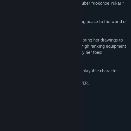
The peace-loving anime shrine maiden Vtuber “Kokonoe Yukari”
has joined The Lord of the Parties!
Let’s meet “Kokonoe Yukari”, who will bring peace to the world of
The Lord of the Parties!
“Kokonoe Yukari” uses a “Magic Brush” to bring her drawings to
life when facing enemies. Equip her with high ranking equipment
to bring about a “Tank” that will blast away her foes!
DLC Details
“Kokonoe Yukari” has joined the fray as a playable character
Limited “Kokonoe Yukari” quest added
“Kokonoe Yukari” added to ENDLESS TOWER.
Requisiti di sistema
MINIMI:
window 7
SISTEMA OPERATIVO *:
Duo Core Intel or Amd
PROCESSORE:
1 MB di RAM
MEMORIA: