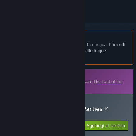
per ignorarlo.
Non disponibile in Italiano
Questo prodotto non è disponibile nella tua lingua. Prima di
effettuare l'acquisto, controlla la lista delle lingue
disponibili.
Contenuti scaricabili
Questo contenuto necessita del gioco di base
The Lord of the
Parties
su Steam per funzionare.
Acquista The Lord of the Parties ×
Kokonoe Yukari
Aggiungi al carrello
$3.99