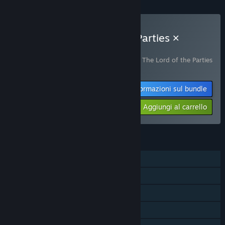
Acquista The Lord of the Parties ×
Kokonoe Yukari Bundle
Include 2 articoli:
The Lord of the Parties
,
The Lord of the Parties
× Kokonoe Yukari
Informazioni sul bundle
-10%
$17.98
Aggiungi al carrello
FUNZIONALITÀ
Giocatore singolo
Contenuti scaricabili
Achievement di Steam
Classifiche di Steam