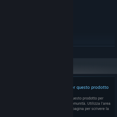
256mb video memory
SCHEDA VIDEO:
2 MB di spazio disponibile
ARCHIVIAZIONE:
CONSIGLIATI:
Window 10
SISTEMA OPERATIVO:
Quad Core Intel or Amd
PROCESSORE:
2 MB di RAM
MEMORIA:
512 mb video memory
SCHEDA VIDEO:
2 MB di spazio disponibile
ARCHIVIAZIONE:
A partire dal 1° gennaio 2024, il client di Steam supporta solo Windows 10
*
CONTINUA
e versioni successive.
Non ci sono ancora recensioni per questo prodotto
Puoi scrivere una recensione per questo prodotto per
condividere la tua esperienza con la Comunità. Utilizza l'area
sopra i pulsanti di acquisto su questa pagina per scrivere la
recensione.