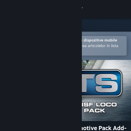
Conectează-te
Magazin
Comunitate
Deschide în aplicația Steam pentru dispozitive mobile
Facilitează achiziționarea și adăugarea articolelor în lista
de dorințe.
Despre
Asistență
Schimbă limba
Obține aplicația Steam pentru dispozitive mobile
Vezi site în versiunea pentru desktop
Train Simulator: BNSF Locomotive Pack Add-