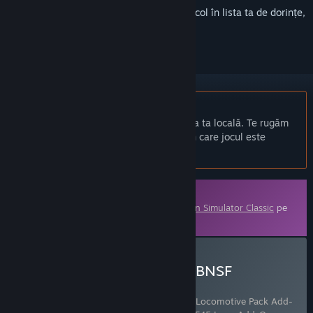
Conectează-te
pentru a adăuga acest articol în lista ta de dorințe,
a-l urmări sau a-l marca drept ignorat.
Nu este disponibil în limba: Română
Acest produs nu este disponibil în limba ta locală. Te rugăm
să consulți lista de mai jos cu limbile în care jocul este
disponibil înainte de achiziționare
Conținut descărcabil
Acest conținut necesită jocul de bază
Train Simulator Classic
pe
Steam pentru a putea fi jucat.
Cumpără Train Simulator: BNSF
Locomotive Pack Add-On
Include 2 produse:
Train Simulator: BNSF Locomotive Pack Add-