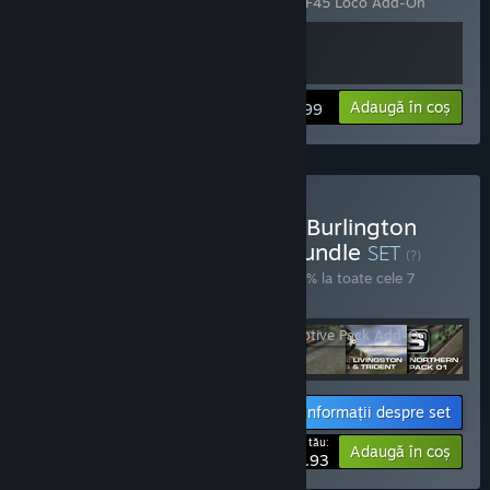
On
,
Train Simulator: Burlington Northern F45 Loco Add-On
Vezi informațiile
Adaugă în coș
$19.99
Cumpără Train Simulator: Burlington
Northern Scenario Pack Bundle
SET
(?)
Cumpără acest set pentru a economisi 10% la toate cele 7
articole!
Informații despre set
Prețul tău:
-10%
Adaugă în coș
$143.93