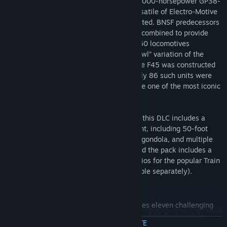
Produced between 1972 and 1986, the 2,000-horsepower GP38-
2 proved one of the most popular and versatile of Electro-Motive
line of “Geeps,” with 2,222 units constructed. BNSF predecessors
Burlington Northern, Frisco, and Santa Fe combined to provide
BNSF with a GP38-2 fleet of more than 160 locomotives
The EMD F45 was a semi-streamlined “cowl” variation of the
3,600-horsepower, 20-cylinder SD45. The F45 was constructed
between 1968 and 1971 and although only 86 such units were
constructed, the husky locomotive became one of the most iconic
diesels of its era.
In addition to the three locomotive types, this DLC includes a
range of era-appropriate freight equipment, including 50-foot
boxcar, tie-down flatcars with loads, coal gondola, and multiple
variations of modern covered hoppers. And the pack includes a
selection of 11 training and career scenarios for the popular Train
Simulator Marias Pass route (route available separately).
Included Scenarios
The BNSF Locomotive Pack Add-on includes eleven challenging
career scenarios for the Marias Pass Route Add-On (available
CITEȘTE MAI MULTE
separately):