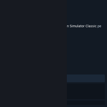
On
Dezvoltator
Dovetail Games
Editor
Dovetail Games - Trains
Lansare
7 iun. 2013
Acest conținut necesită jocul de bază
Train Simulator Classic
pe
Steam pentru a putea fi jucat.
ETICHETE
Simulare
+
RECENZII
DINTOTDEAUNA:
Pozitive
(100% din 15)