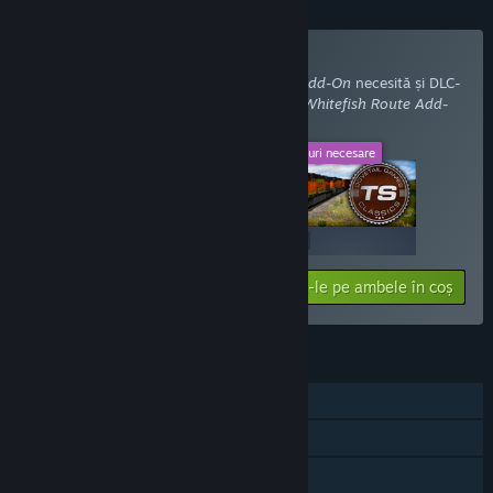
Cumpără cu DLC-ul necesar
Train Simulator: BNSF Locomotive Pack Add-On
necesită și DLC-
ul
Train Simulator: Marias Pass: Shelby - Whitefish Route Add-
On
.
Acest DLC
DLC-uri necesare
+
$19.99
$19.99
Adaugă-le pe ambele în coș
$39.98
CARACTERISTICI
Un jucător
Conținut descărcabil
Realizări Steam