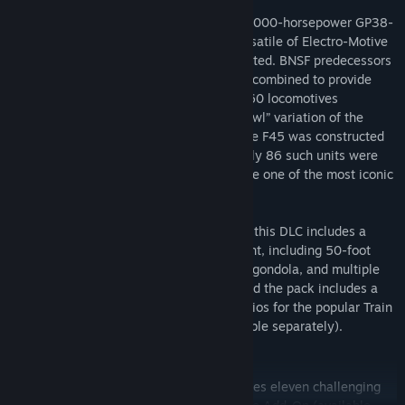
Produced between 1972 and 1986, the 2,000-horsepower GP38-
2 proved one of the most popular and versatile of Electro-Motive
line of “Geeps,” with 2,222 units constructed. BNSF predecessors
Burlington Northern, Frisco, and Santa Fe combined to provide
BNSF with a GP38-2 fleet of more than 160 locomotives
The EMD F45 was a semi-streamlined “cowl” variation of the
3,600-horsepower, 20-cylinder SD45. The F45 was constructed
between 1968 and 1971 and although only 86 such units were
constructed, the husky locomotive became one of the most iconic
diesels of its era.
In addition to the three locomotive types, this DLC includes a
range of era-appropriate freight equipment, including 50-foot
boxcar, tie-down flatcars with loads, coal gondola, and multiple
variations of modern covered hoppers. And the pack includes a
selection of 11 training and career scenarios for the popular Train
Simulator Marias Pass route (route available separately).
Included Scenarios
The BNSF Locomotive Pack Add-on includes eleven challenging