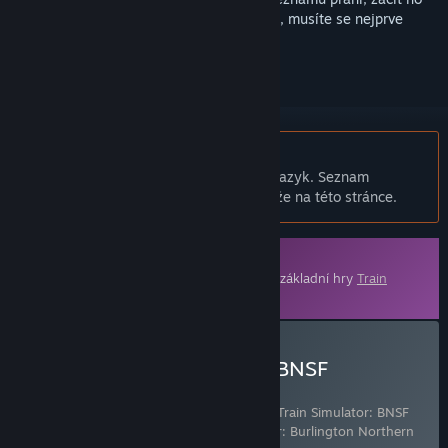
sledovat nebo ho zařadit mezi ignorované, musíte se nejprve
přihlásit
.
Čeština není podporována
Tento produkt nepodporuje Váš místní jazyk. Seznam
podporovaných jazyků je k dispozici níže na této stránce.
Stáhnutelný obsah
Tento obsah vyžaduje ke hraní vlastnictví základní hry
Train
Simulator Classic
ve službě Steam.
Zakoupit Train Simulator: BNSF
Locomotive Pack Add-On
Obsahuje následující položky (celkem 2):
Train Simulator: BNSF
Locomotive Pack Add-On
,
Train Simulator: Burlington Northern