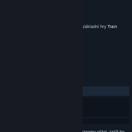
Vývojář
Dovetail Games
Vydavatel
Dovetail Games - Trains
Vydání
7. čvn. 2013
Tento obsah vyžaduje ke hraní vlastnictví základní hry
Train
Simulator Classic
ve službě Steam.
ZNAČKY
Simulátory
+
RECENZE
VŠECHNY:
Kladné
(100 % z 15)
Abyste si mohli tento produkt přidat do seznamu přání, začít ho