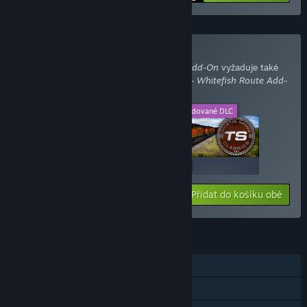
Zakoupit s vyžadovaným DLC
Train Simulator: BNSF Locomotive Pack Add-On
vyžaduje také
DLC
Train Simulator: Marias Pass: Shelby - Whitefish Route Add-
On
.
Toto DLC
Vyžadované DLC
+
$19.99
$19.99
Přidat do košíku obě
$39.98
FUNKCE
Režim pro jednoho hráče
Stáhnutelný obsah