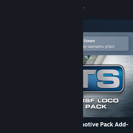
Přihlásit se
Obchod
Komunita
Otevřete v mobilní aplikaci služby Steam
Pro snazší zakoupení nebo přidání do seznamu přání
Informace
Podpora
Změnit jazyk
Mobilní aplikace služby Steam
Desktopová verze stránky
Train Simulator: BNSF Locomotive Pack Add-
On