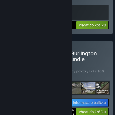
F45 Loco Add-On
Zobrazit informace
Přidat do košíku
$19.99
Zakoupit Train Simulator: Burlington
Northern Scenario Pack Bundle
BALÍČEK
(?)
Zakoupením tohoto balíčku získáte všechny položky (7) s 10%
slevou!
Informace o balíčku
Vaše cena:
-10%
Přidat do košíku
$143.93