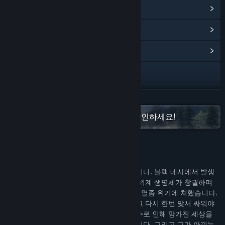
Steam 도전 과제 보기
(69)
포인트 상점 아이템 보기
(11)
커뮤니티 허브 보기
웹사이트 방문
업데이트 기록 보기
더 보기
관련 뉴스 보기
Half-Life 프랜차이즈 게임을 모두 확인하세요!
토론장 보기
게임 정보
창작마당 방문
7시간 전쟁에서 패배했고 지구는 항복했습니다. 블랙 메사에서 발생
커뮤니티 그룹 찾기
한 사고는 이제 아득한 기억입니다. 지구는 외계 생명체가 창궐하며
골수까지 파먹혀 자원은 고갈되었고 인류는 멸종 위기에 처했습니다.
이제 연구원 고든 프리맨의 쇠 지렛대를 들고 다시 한번 맞서 싸워야
제목:
Half-Life 2
합니다. 프리맨은 블랙 메사에서 저지른 실수로 인해 망가진 세상을
장르:
액션
구해야 하는 달갑지 않은 사명을 띠고 있습니다. 그리고 그가 아끼는