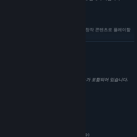
Steam 창작마당
무기, 적, UI부터 전체 캠페인까지 커뮤니티 창작 콘텐츠로 플레이할
수 있습니다.
더 보기
성인 콘텐츠 설명
개발자의 콘텐츠 설명:
Half-Life 2 게임 전반에 걸쳐 폭력적인 요소가 포함되어 있습니다.
시스템 요구 사항
최소:
Windows 7, Vista, XP
운영 체제 *:
1.7GHz
프로세서:
512 MB RAM
메모리:
DirectX 8.1 이상 그래픽 카드(SSE 지원 필수)
그래픽: