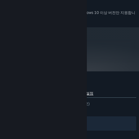
6500 MB 사용 가능 공간
저장 공간:
2024년 1월 1일부터 Steam 클라이언트는 Windows 10 이상 버전만 지원합니
*
다.
metacritic
96
게임 비평
Half-Life 2에 대한 사용자 평가
언어별 세부 정보 보기
사용자 평가 정보
환경 설정
한국어 평가
압도적으로 긍정적
(95%/1,792)
최신순:
압도적으로 긍정적
(97%/1,891)
필터
내 언어