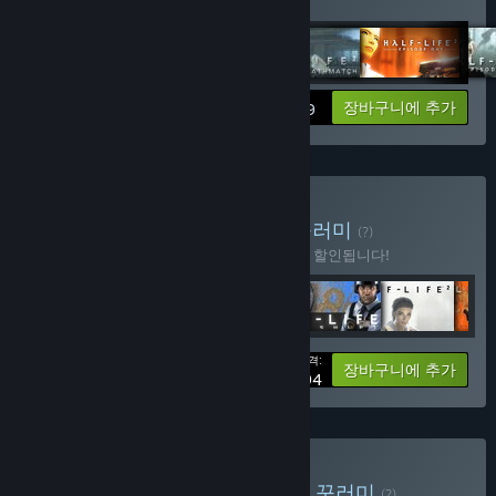
Portal
,
Team Fortress 2
정보 보기
장바구니에 추가
$19.99
Half-Life Complete 구매
꾸러미
(?)
이 꾸러미를 구매하면 제품 6개가 모두 40% 할인됩니다!
가격:
-40%
꾸러미 정보
장바구니에 추가
$26.94
Valve Complete Pack 구매
꾸러미
(?)