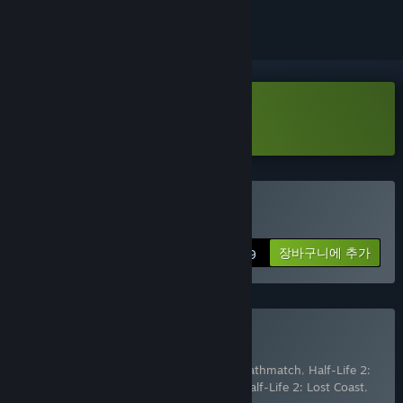
Half-Life 2: Demo 다운로드
Half-Life 2 구매
장바구니에 추가
$9.99
The Orange Box 구매
7개 항목 포함:
Half-Life 2
,
Half-Life 2: Deathmatch
,
Half-Life 2:
Episode One
,
Half-Life 2: Episode Two
,
Half-Life 2: Lost Coast
,