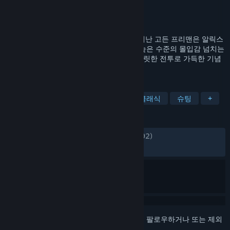
개발자
Valve
배급사
Valve
출시일
2004년 11월 16일
점령당한 대도시인 17번 지구에서 다시 깨어난 고든 프리맨은 알릭스
밴스가 이끄는 저항군에 합류하게 됩니다. 높은 수준의 몰입감 넘치는
게임 세계, 한계를 뛰어넘는 물리적 요소, 짜릿한 전투로 가득한 기념
비적인 1인칭 슈팅 게임을 경험하세요.
태그
1인칭 슈팅
액션
공상과학
클래식
슈팅
+
평가
한국어 평가
압도적으로 긍정적
(95%/1,792)
최신순:
압도적으로 긍정적
(97%/1,891)
로그인
하셔서 게임을 찜 목록에 추가하거나, 팔로우하거나 또는 제외
로 지정하세요.