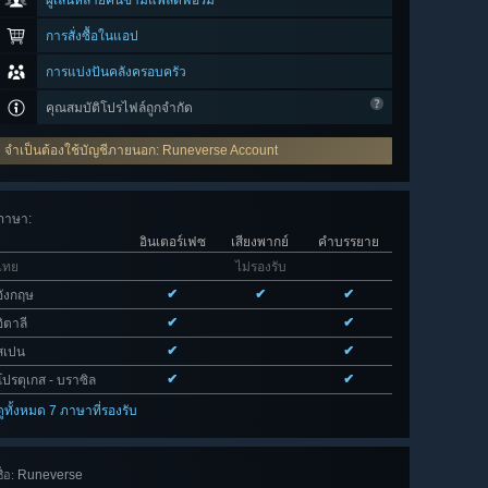
ผู้เล่นหลายคนข้ามแพลตฟอร์ม
การสั่งซื้อในแอป
การแบ่งปันคลังครอบครัว
คุณสมบัติโปรไฟล์ถูกจำกัด
จำเป็นต้องใช้บัญชีภายนอก: Runeverse Account
ภาษา
:
อินเตอร์เฟซ
เสียงพากย์
คำบรรยาย
ไทย
ไม่รองรับ
✔
✔
✔
อังกฤษ
✔
✔
อิตาลี
✔
✔
สเปน
✔
✔
โปรตุเกส - บราซิล
ดูทั้งหมด 7 ภาษาที่รองรับ
Runeverse
ื่อ: