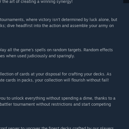
 the art of creating a winning synergy!
ck on card effects and balancing, and share your thoughts
/playruneverse.com/support. Your voice matters in the
 tournaments, where victory isn't determined by luck alone, but
cks; dive headfirst into the action and assemble your army on
 play all the game's spells on random targets. Random effects
ines when used judiciously and sparingly.
ction of cards at your disposal for crafting your decks. As
e cards in packs, your collection will flourish without fail!
you to unlock everything without spending a dime, thanks to a
obattler tournament without restrictions and start competing
ord server to uncover the finest decks crafted by our players