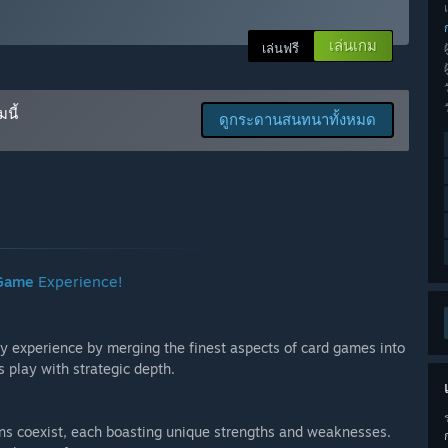
เล่นเกม
เล่นฟรี
ณ?
rom late 2022 to late 2023.”
งการพัฒนาอย่างไร?
นี้
ดูกระดานสนทนาทั้งหมด
des, clans, and tournaments — some of which are already
opment, and we're nearing completion of the final version.
d in a release-ready state.
lable for play.
 Game
Experience!
ches are functional.
spects of development, and now we need your valuable input
y experience by merging the finest aspects of card games into
”
s play with strategic depth.
ช่วงระหว่างการพัฒนา?
Access will be retained after release.”
ions coexist, each boasting unique strengths and weaknesses.
องคุณอย่างไร?