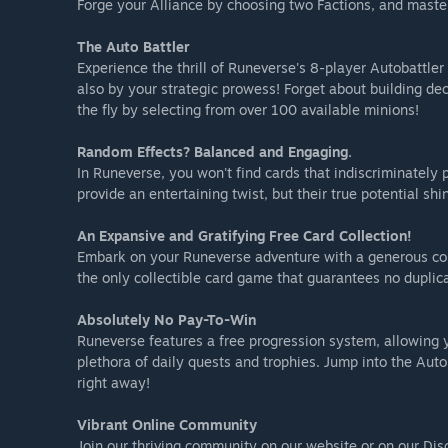
Forge your Alliance by choosing two Factions, and master
“We encourage the community to play, provide feedba
through our Discord server or support page at https:/
The Auto Battler
development of Runeverse!”
Experience the thrill of Runeverse's 8-player Autobattler
also by your strategic prowess! Forget about building de
the fly by selecting from over 100 available minions!
Random Effects? Balanced and Engaging.
In Runeverse, you won't find cards that indiscriminately
provide an entertaining twist, but their true potential sh
An Expansive and Gratifying Free Card Collection!
Embark on your Runeverse adventure with a generous colle
the only collectible card game that guarantees no duplicat
Absolutely No Pay-To-Win
Runeverse features a free progression system, allowing 
plethora of daily quests and trophies. Jump into the Aut
right away!
Vibrant Online Community
Join our thriving community on our website or on our Disc