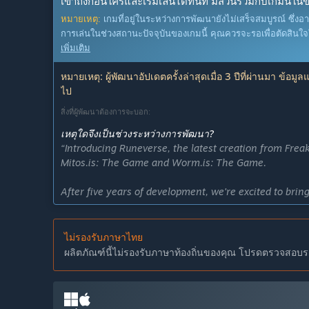
เข้าถึงก่อนใครและเริ่มเล่นได้ทันที มีส่วนร่วมกับเกมนี้ใ
หมายเหตุ:
เกมที่อยู่ในระหว่างการพัฒนายังไม่เสร็จสมบูรณ์ ซึ่งอ
การเล่นในช่วงสถานะปัจจุบันของเกมนี้ คุณควรจะรอเพื่อตัดสินใ
เพิ่มเติม
หมายเหตุ: ผู้พัฒนาอัปเดตครั้งล่าสุดเมื่อ 3 ปีที่ผ่านมา ข้อมู
ไป
สิ่งที่ผู้พัฒนาต้องการจะบอก:
เหตุใดจึงเป็นช่วงระหว่างการพัฒนา?
“Introducing Runeverse, the latest creation from Frea
Mitos.is: The Game and Worm.is: The Game.
After five years of development, we're excited to br
ensure every detail is perfect before the final release
Our vision is to create a groundbreaking new genre of
ไม่รองรับภาษาไทย
participating in Early Access, you'll be able to help u
ผลิตภัณฑ์นี้ไม่รองรับภาษาท้องถิ่นของคุณ โปรดตรวจสอบราย
contributing your valuable insights and suggestions.
During Early Access, expect regular updates featuring
of new classes and minions. We invite you to join our