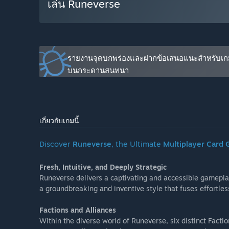
เล่น Runeverse
Runeverse!”
เกมนี้จะอยู่ในช่วงระหว่างการพัฒนานานเท่าไรโดยประมา
“Runeverse is anticipated to remain in Early Access f
เวอร์ชันเต็มได้ถูกวางแผนไว้ให้แตกต่างจากเวอร์ชันระหว่า
รายงานจุดบกพร่องและฝากข้อเสนอแนะสำหรับเกม
“The final release will include exciting new game mo
บนกระดานสนทนา
partially developed.”
สถานะปัจจุบันของเวอร์ชันระหว่างการพัฒนาเป็นอย่างไร?
“Runeverse is currently in an advanced stage of devel
เกี่ยวกับเกมนี้
At the current stage:
- The game's core (client/server) is fully developed an
- Over 500 cards from the first two game sets are avai
Discover
Runeverse
, the Ultimate
Multiplayer Card
- Matchmaking and both friendly and competitive mat
Fresh, Intuitive, and Deeply Strategic
Our experienced team has tackled the most critical a
Runeverse delivers a captivating and accessible gamepla
to finalize and enrich the game with essential details.
a groundbreaking and inventive style that fuses effortles
เกมจะมีราคาเปลี่ยนแปลงไปหรือไม่ในระหว่างและหลังจาก
Factions and Alliances
“No. All the in-game items purchased during the Early 
Within the diverse world of Runeverse, six distinct Fact
คุณกำลังวางแผนให้ชุมชนมีส่วนร่วมในขั้นตอนการพัฒนาข