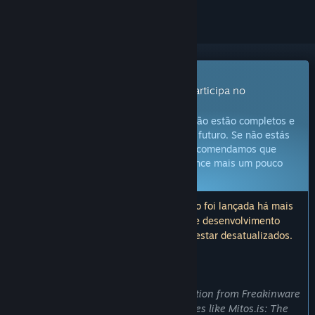
Produto com Acesso Antecipado
Obtém já acesso e começa a jogar; participa no
desenvolvimento deste jogo.
Atenção:
Jogos de Acesso Antecipado não estão completos e
não é garantido que sejam alterados no futuro. Se não estás
confiante neste jogo no estado atual, recomendamos que
esperes até que o desenvolvimento avance mais um pouco
Fica a saber mais
Atenção: a última atualização deste jogo foi lançada há mais
de 3 anos. As informações e o roteiro de desenvolvimento
descritos aqui pelos developers podem estar desatualizados.
O QUE OS CRIADORES DO JOGO TÊM A DIZER:
Porquê Acesso Antecipado?
"Introducing Runeverse, the latest creation from Freakinware
Games, the team behind successful titles like Mitos.is: The