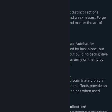
Factions and Alliances
Within the diverse world of Runeverse, six distinct Factions
coexist, each boasting unique strengths and weaknesses. Forge
your Alliance by choosing two Factions, and master the art of
creating a winning synergy!
The Auto Battler
Experience the thrill of Runeverse's 8-player Autobattler
tournaments, where victory isn't determined by luck alone, but
also by your strategic prowess! Forget about building decks; dive
headfirst into the action and assemble your army on the fly by
selecting from over 100 available minions!
Random Effects? Balanced and Engaging.
In Runeverse, you won't find cards that indiscriminately play all
the game's spells on random targets. Random effects provide an
entertaining twist, but their true potential shines when used
judiciously and sparingly.
An Expansive and Gratifying Free Card Collection!
Embark on your Runeverse adventure with a generous collection