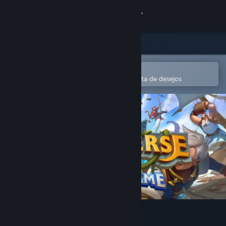
Iniciar sessão
Loja
Comunidade
Abre na app Steam Mobile
Para comprares ou adicionares à lista de desejos
Sobre
Apoio
Alterar idioma
Instala a app móvel do Steam
Ver versão para computadores
Runeverse