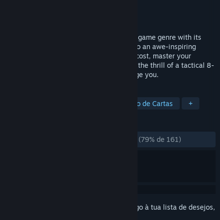
Developer
Freakinware Games
Editora
Freakinware Games
Lançamento:
23 dez. 2022
Runeverse redefines the multiplayer card game genre with its
innovative, captivating approach. Dive into an awe-inspiring
fantasy realm, construct your deck at no cost, master your
strategy, and climb to victory! Experience the thrill of a tactical 8-
player Card Auto Battler that will challenge you.
MARCADORES
Acesso Antecipado
Casual
Jogo de Cartas
+
ANÁLISES
DESDE O INÍCIO:
Praticamente positivas
(79% de 161)
Inicia a sessão
para adicionares este artigo à tua lista de desejos,
segui-lo ou ignorá-lo.